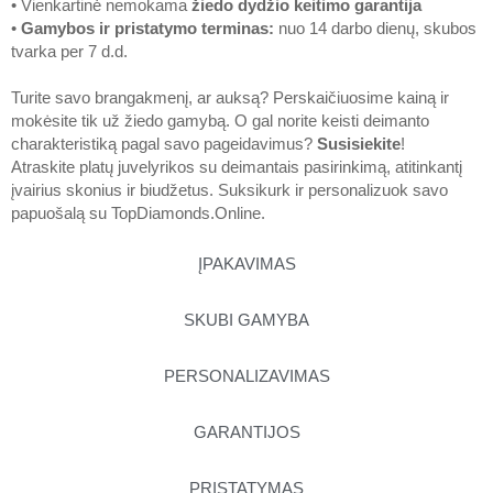
• Vienkartinė nemokama
žiedo dydžio keitimo garantija
•
Gamybos ir pristatymo terminas
:
nuo 14 darbo dienų, skubos
tvarka per 7 d.d.
Turite savo brangakmenį, ar auksą? Perskaičiuosime kainą ir
mokėsite tik už žiedo gamybą. O gal norite keisti deimanto
charakteristiką pagal savo pageidavimus?
Susisiekite
!
Atraskite platų juvelyrikos su deimantais pasirinkimą, atitinkantį
įvairius skonius ir biudžetus. Suksikurk ir personalizuok savo
papuošalą su
TopDiamonds.Online
.
ĮPAKAVIMAS
SKUBI GAMYBA
PERSONALIZAVIMAS
GARANTIJOS
PRISTATYMAS