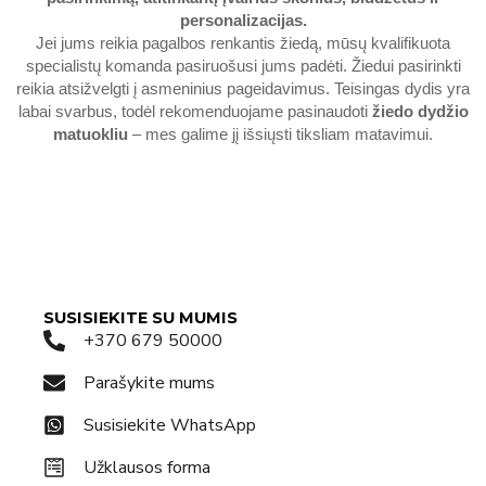
personalizacijas.
Jei jums reikia pagalbos renkantis žiedą, mūsų kvalifikuota
specialistų komanda pasiruošusi jums padėti. Žiedui pasirinkti
reikia atsižvelgti į asmeninius pageidavimus. Teisingas dydis yra
labai svarbus, todėl rekomenduojame pasinaudoti
žiedo dydžio
matuokliu
– mes galime jį išsiųsti tiksliam matavimui.
SUSISIEKITE SU MUMIS
+370 679 50000
Parašykite mums
Susisiekite WhatsApp
Užklausos forma