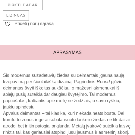
PIRKTI DABAR
LIZINGAS
Pridėti į norų sąrašą
APRAŠYMAS
Šis modernus sužadėtuvių žiedas su deimantais įgauna naują
kvėpavimą per šiuolaikišką dizainą. Pagrindinis
Round
pjūvio
deimantas švyti iškeltas aukščiau, o mažesni akmenukai iš
abiejų pusių suteikia dar daugiau švytėjimo. Tai modernus
papuošalas, kalbantis apie meilę ne žodžiais, o savo ryškiu,
jaukiu spindesiu.
Apvalus deimantas – tai klasika, kuri niekada neatsibosta. Dėl
komforto zonos ir gerai subalansuoto lankelio žiedas ne tik dailiai
atrodo, bet ir itin patogiai priglunda. Metalų įvairovė suteikia laisvę
rinktis tai, kas geriausiai atspindi jūsų jausmus ir asmeninį skonį.