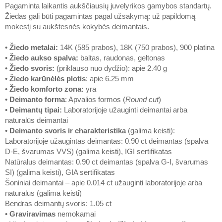
Pagaminta laikantis aukščiausių juvelyrikos gamybos standartų.
Žiedas gali būti pagamintas pagal užsakymą: už papildomą
mokestį su aukštesnės kokybės deimantais.
•
Žiedo metalai
:
14K (585 prabos), 18K (750 prabos), 900 platina
•
Žiedo aukso spalva
:
baltas, raudonas, geltonas
•
Žiedo svoris
:
(priklauso nuo dydžio): apie 2.40 g
•
Žiedo karūnėlės plotis
: apie 6.25 mm
•
Žiedo komforto zona
:
yra
•
Deimanto forma
: Apvalios formos (
Round cut
)
•
Deimantų tipai
:
Laboratorijoje užauginti deimantai arba
naturalūs deimantai
•
Deimanto svoris ir charakteristika
(galima keisti):
Laboratorijoje užaugintas deimantas: 0.90 ct deimantas (spalva
D-E, švarumas VVS) (galima keisti), IGI sertifikatas
Natūralus deimantas: 0.90 ct deimantas (spalva G-I, švarumas
SI) (galima keisti), GIA sertifikatas
Šoniniai deimantai – apie 0.014 ct užauginti laboratorijoje arba
naturalūs (galima keisti)
Bendras deimantų svoris: 1.05 ct
•
Graviravimas
nemokamai