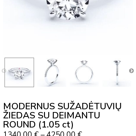
MODERNUS SUŽADĖTUVIŲ
ŽIEDAS SU DEIMANTU
ROUND (1.05 ct)
Price
1340,00
€
–
4250,00
€