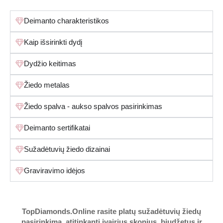
Deimanto charakteristikos
Kaip išsirinkti dydį
Dydžio keitimas
Žiedo metalas
Žiedo spalva - aukso spalvos pasirinkimas
Deimanto sertifikatai
Sužadėtuvių žiedo dizainai
Graviravimo idėjos
TopDiamonds.Online
rasite platų sužadėtuvių žiedų
pasirinkimą, atitinkantį įvairius skonius, biudžetus ir