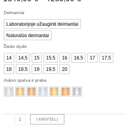
Range:
produkto
Deimantai
1340,00 €
kiekis:
Through
MODERNUS
Laboratorijoje užauginti deimantai
4250,00 €
SUŽADĖTUVIŲ
Naturalūs deimantai
ŽIEDAS
SU
Žiedo dydis
DEIMANTU
ROUND
14
14.5
15
15.5
16
16.5
17
17.5
(1.05
ct)
18
18.5
19
19.5
20
Aukso spalva ir praba
Į KREPŠELĮ