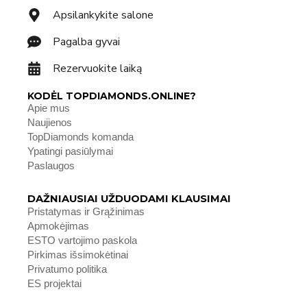
Apsilankykite salone
Pagalba gyvai
Rezervuokite laiką
KODĖL TOPDIAMONDS.ONLINE?
Apie mus
Naujienos
TopDiamonds komanda
Ypatingi pasiūlymai
Paslaugos
DAŽNIAUSIAI UŽDUODAMI KLAUSIMAI
Pristatymas ir Grąžinimas
Apmokėjimas
ESTO vartojimo paskola
Pirkimas išsimokėtinai
Privatumo politika
ES projektai