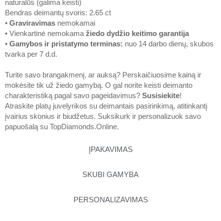
naturalūs (galima keisti)
Bendras deimantų svoris: 2.65 ct
•
Graviravimas
nemokamai
• Vienkartinė nemokama
žiedo dydžio keitimo garantija
•
Gamybos ir pristatymo terminas
:
nuo 14 darbo dienų, skubos
tvarka per 7 d.d.
Turite savo brangakmenį, ar auksą? Perskaičiuosime kainą ir
mokėsite tik už žiedo gamybą. O gal norite keisti deimanto
charakteristiką pagal savo pageidavimus?
Susisiekite
!
Atraskite platų juvelyrikos su deimantais pasirinkimą, atitinkantį
įvairius skonius ir biudžetus. Suksikurk ir personalizuok savo
papuošalą su
TopDiamonds.Online
.
ĮPAKAVIMAS
SKUBI GAMYBA
PERSONALIZAVIMAS