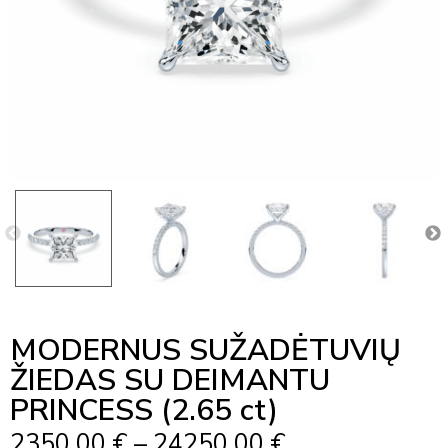
MODERNUS SUŽADĖTUVIŲ
ŽIEDAS SU DEIMANTU
PRINCESS (2.65 ct)
Price
2350,00
€
–
24250,00
€