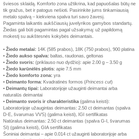
šviesos sklaidą. Komforto zona užtikrina, kad papuošalas būtų ne
tik gražus, bet ir patogus nešioti. Pasirinkite jums tinkamiausią
metalo spalvą – kiekviena spalva turi savo žavesį.
Pagaminta laikantis aukščiausių juvelyrikos gamybos standartų.
Žiedas gali būti pagamintas pagal užsakymą: už papildomą
mokestį su aukštesnės kokybės deimantais.
•
Žiedo metalai
:
14K (585 prabos), 18K (750 prabos), 900 platina
•
Žiedo aukso spalva
:
baltas, raudonas, geltonas
•
Žiedo svoris
:
(priklauso nuo dydžio): apie 2.00 g – 3.50 g
•
Žiedo karūnėlės plotis
: apie 7.5 mm
•
Žiedo komforto zona
:
yra
•
Deimanto forma
: Kvadratinės formos (
Princess cut
)
•
Deimantų tipai
:
Laboratorijoje užauginti deimantai arba
naturalūs deimantai
•
Deimanto svoris ir charakteristika
(galima keisti):
Laboratorijoje užaugintas deimantas: 2.50 ct deimantas (spalva
D-E, švarumas VVS) (galima keisti), IGI sertifikatas
Natūralus deimantas: 2.50 ct deimantas (spalva G-I, švarumas
SI) (galima keisti), GIA sertifikatas
Šoniniai deimantai – apie 0.014 ct užauginti laboratorijoje arba