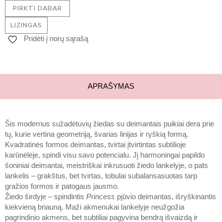
PIRKTI DABAR
LIZINGAS
Pridėti į norų sąrašą
APRAŠYMAS
Šis modernus sužadėtuvių žiedas su deimantais puikiai dera prie
tų, kurie vertina geometriją, švarias linijas ir ryškią formą.
Kvadratinės formos deimantas, tvirtai įtvirtintas subtilioje
karūnėlėje, spindi visu savo potencialu. Jį harmoningai papildo
šoniniai deimantai, meistriškai inkrusuoti žiedo lankelyje, o pats
lankelis – grakštus, bet tvirtas, tobulai subalansasuotas tarp
gražios formos ir patogaus jausmo.
Žiedo širdyje – spindintis
Princess
pjūvio deimantas, išryškinantis
kiekvieną briauną. Maži akmenukai lankelyje neužgožia
pagrindinio akmens, bet subtiliai pagyvina bendrą išvaizdą ir