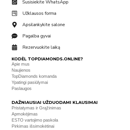
Susisiekite WhatsApp
Užklausos forma
Apsilankykite salone
Pagalba gyvai
Rezervuokite laiką
KODĖL TOPDIAMONDS.ONLINE?
Apie mus
Naujienos
TopDiamonds komanda
Ypatingi pasiūlymai
Paslaugos
DAŽNIAUSIAI UŽDUODAMI KLAUSIMAI
Pristatymas ir Grąžinimas
Apmokėjimas
ESTO vartojimo paskola
Pirkimas išsimokėtinai