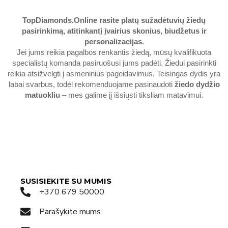
TopDiamonds.Online
rasite platų sužadėtuvių žiedų
pasirinkimą, atitinkantį įvairius skonius, biudžetus ir
personalizacijas.
Jei jums reikia pagalbos renkantis žiedą, mūsų kvalifikuota
specialistų komanda pasiruošusi jums padėti. Žiedui pasirinkti
reikia atsižvelgti į asmeninius pageidavimus. Teisingas dydis yra
labai svarbus, todėl rekomenduojame pasinaudoti
žiedo dydžio
matuokliu
– mes galime jį išsiųsti tiksliam matavimui.
SUSISIEKITE SU MUMIS
+370 679 50000
Parašykite mums