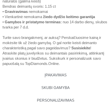
naturalūs (galima keisti)
Bendras deimantų svoris: 1.15 ct
•
Graviravimas
nemokamai
• Vienkartinė nemokama
žiedo dydžio keitimo garantija
•
Gamybos ir pristatymo terminas
:
nuo 14 darbo dienų, skubos
tvarka per 7 d.d.
Turite savo brangakmenį, ar auksą? Perskaičiuosime kainą ir
mokėsite tik už žiedo gamybą. O gal norite keisti deimanto
charakteristiką pagal savo pageidavimus?
Susisiekite
!
Atraskite platų juvelyrikos su deimantais pasirinkimą, atitinkantį
įvairius skonius ir biudžetus. Suksikurk ir personalizuok savo
papuošalą su
TopDiamonds.Online
.
ĮPAKAVIMAS
SKUBI GAMYBA
PERSONALIZAVIMAS