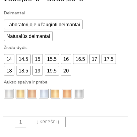
Range:
produkto
Deimantai
1600,00 €
kiekis:
Through
MODERNUS
Laboratorijoje užauginti deimantai
5950,00 €
SUŽADĖTUVIŲ
Naturalūs deimantai
ŽIEDAS
SU
Žiedo dydis
DEIMANTU
PRINCESS
14
14.5
15
15.5
16
16.5
17
17.5
(1.15
ct)
18
18.5
19
19.5
20
Aukso spalva ir praba
Į KREPŠELĮ