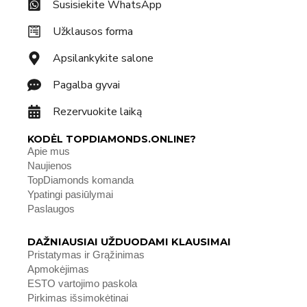
Susisiekite WhatsApp
Užklausos forma
Apsilankykite salone
Pagalba gyvai
Rezervuokite laiką
KODĖL TOPDIAMONDS.ONLINE?
Apie mus
Naujienos
TopDiamonds komanda
Ypatingi pasiūlymai
Paslaugos
DAŽNIAUSIAI UŽDUODAMI KLAUSIMAI
Pristatymas ir Grąžinimas
Apmokėjimas
ESTO vartojimo paskola
Pirkimas išsimokėtinai