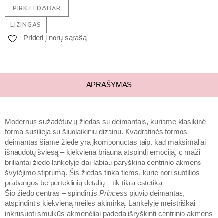
PIRKTI DABAR
LIZINGAS
Pridėti į norų sąrašą
APRAŠYMAS
Modernus sužadėtuvių žiedas su deimantais, kuriame klasikinė
forma susilieja su šiuolaikiniu dizainu. Kvadratinės formos
deimantas šiame žiede yra įkomponuotas taip, kad maksimaliai
išnaudotų šviesą – kiekviena briauna atspindi emociją, o maži
briliantai žiedo lankelyje dar labiau paryškina centrinio akmens
švytėjimo stiprumą. Šis žiedas tinka tiems, kurie nori subtilios
prabangos be perteklinių detalių – tik tikra estetika.
Šio žiedo centras – spindintis
Princess
pjūvio deimantas,
atspindintis kiekvieną meilės akimirką. Lankelyje meistriškai
inkrusuoti smulkūs akmenėliai padeda išryškinti centrinio akmens