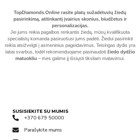
TopDiamonds.Online
rasite platų sužadėtuvių žiedų
pasirinkimą, atitinkantį įvairius skonius, biudžetus ir
personalizacijas.
Jei jums reikia pagalbos renkantis žiedą, mūsų kvalifikuota
specialistų komanda pasiruošusi jums padėti. Žiedui pasirinkti
reikia atsižvelgti į asmeninius pageidavimus. Teisingas dydis yra
labai svarbus, todėl rekomenduojame pasinaudoti
žiedo dydžio
matuokliu
– mes galime jį išsiųsti tiksliam matavimui.
SUSISIEKITE SU MUMIS
+370 679 50000
Parašykite mums