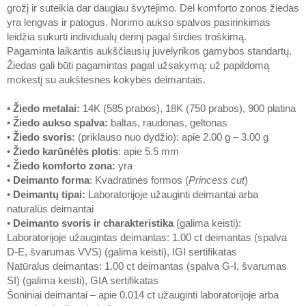
grožį ir suteikia dar daugiau švytėjimo. Dėl komforto zonos žiedas
yra lengvas ir patogus. Norimo aukso spalvos pasirinkimas
leidžia sukurti individualų derinį pagal širdies troškimą.
Pagaminta laikantis aukščiausių juvelyrikos gamybos standartų.
Žiedas gali būti pagamintas pagal užsakymą: už papildomą
mokestį su aukštesnės kokybės deimantais.
•
Žiedo metalai
:
14K (585 prabos), 18K (750 prabos), 900 platina
•
Žiedo aukso spalva
:
baltas, raudonas, geltonas
•
Žiedo svoris
:
(priklauso nuo dydžio): apie 2.00 g – 3.00 g
•
Žiedo karūnėlės plotis
: apie 5.5 mm
•
Žiedo komforto zona
:
yra
•
Deimanto forma
: Kvadratinės formos (
Princess cut
)
•
Deimantų tipai
:
Laboratorijoje užauginti deimantai arba
naturalūs deimantai
•
Deimanto svoris ir charakteristika
(galima keisti):
Laboratorijoje užaugintas deimantas: 1.00 ct deimantas (spalva
D-E, švarumas VVS) (galima keisti), IGI sertifikatas
Natūralus deimantas: 1.00 ct deimantas (spalva G-I, švarumas
SI) (galima keisti), GIA sertifikatas
Šoniniai deimantai – apie 0.014 ct užauginti laboratorijoje arba