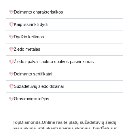
Deimanto charakteristikos
Kaip išsirinkti dydį
Dydžio keitimas
Žiedo metalas
Žiedo spalva - aukso spalvos pasirinkimas
Deimanto sertifikatai
Sužadėtuvių žiedo dizainai
Graviravimo idėjos
TopDiamonds.Online
rasite platų sužadėtuvių žiedų
pasirinkimą, atitinkantį įvairius skonius, biudžetus ir