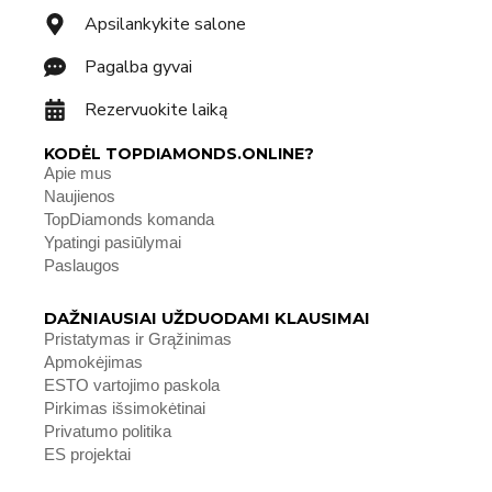
Apsilankykite salone
Pagalba gyvai
Rezervuokite laiką
KODĖL TOPDIAMONDS.ONLINE?
Apie mus
Naujienos
TopDiamonds komanda
Ypatingi pasiūlymai
Paslaugos
DAŽNIAUSIAI UŽDUODAMI KLAUSIMAI
Pristatymas ir Grąžinimas
Apmokėjimas
ESTO vartojimo paskola
Pirkimas išsimokėtinai
Privatumo politika
ES projektai