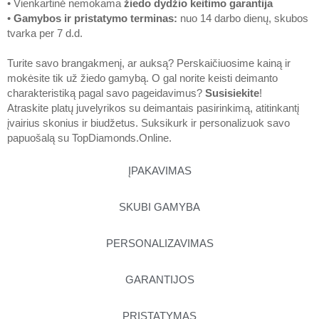
• Vienkartinė nemokama
žiedo dydžio keitimo garantija
•
Gamybos ir pristatymo terminas
:
nuo 14 darbo dienų, skubos
tvarka per 7 d.d.
Turite savo brangakmenį, ar auksą? Perskaičiuosime kainą ir
mokėsite tik už žiedo gamybą. O gal norite keisti deimanto
charakteristiką pagal savo pageidavimus?
Susisiekite
!
Atraskite platų juvelyrikos su deimantais pasirinkimą, atitinkantį
įvairius skonius ir biudžetus. Suksikurk ir personalizuok savo
papuošalą su
TopDiamonds.Online
.
ĮPAKAVIMAS
SKUBI GAMYBA
PERSONALIZAVIMAS
GARANTIJOS
PRISTATYMAS