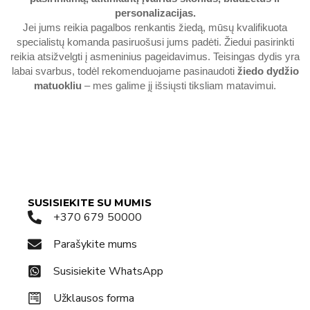
personalizacijas.
Jei jums reikia pagalbos renkantis žiedą, mūsų kvalifikuota
specialistų komanda pasiruošusi jums padėti. Žiedui pasirinkti
reikia atsižvelgti į asmeninius pageidavimus. Teisingas dydis yra
labai svarbus, todėl rekomenduojame pasinaudoti
žiedo dydžio
matuokliu
– mes galime jį išsiųsti tiksliam matavimui.
SUSISIEKITE SU MUMIS
+370 679 50000
Parašykite mums
Susisiekite WhatsApp
Užklausos forma