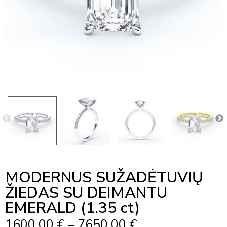
MODERNUS SUŽADĖTUVIŲ
ŽIEDAS SU DEIMANTU
EMERALD (1.35 ct)
Price
1600,00
€
–
7650,00
€