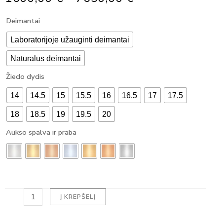
Range:
produkto
Deimantai
1600,00 €
kiekis:
Through
MODERNUS
Laboratorijoje užauginti deimantai
7650,00 €
SUŽADĖTUVIŲ
Naturalūs deimantai
ŽIEDAS
SU
Žiedo dydis
DEIMANTU
EMERALD
14
14.5
15
15.5
16
16.5
17
17.5
(1.35
ct)
18
18.5
19
19.5
20
Aukso spalva ir praba
Į KREPŠELĮ