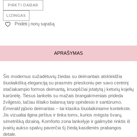
PIRKTI DABAR
LIZINGAS
Pridėti į norų sąrašą
APRAŠYMAS
Šis modernus sužadėtuvių žiedas su deimantais atskleidžia
šiuolaikišką eleganciją su prasmės prieskoniu per savo centrinį
stačiakampio formos deimantą, kruopščiai įstatytą į keturių kojelių
karūnėlę. Tiesus lankelis su mažais brangakmeniais prideda
žvilgesio, tačiau išlaiko balansą tarp spindesio ir santūrumo.
Emerald
pjūvio deimantas – tai klasika šiuolaikiniame kontekste.
Jis vizualiai ilgina pirštus ir tinka toms, kurios mėgsta švarų,
simetrišką dizainą. Komforto zona lankelyje ir galimybė rinktis iš
įvairių aukso spalvų paverčia šį žiedą kasdienės prabangos
detale.