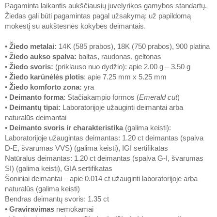
Pagaminta laikantis aukščiausių juvelyrikos gamybos standartų.
Žiedas gali būti pagamintas pagal užsakymą: už papildomą
mokestį su aukštesnės kokybės deimantais.
• Žiedo metalai
:
14K (585 prabos), 18K (750 prabos), 900 platina
•
Žiedo aukso spalva
:
baltas, raudonas, geltonas
•
Žiedo svoris
:
(priklauso nuo dydžio): apie 2.00 g – 3.50 g
•
Žiedo karūnėlės plotis
: apie 7.25 mm x 5.25 mm
•
Žiedo komforto zona
:
yra
•
Deimanto forma
: Stačiakampio formos (
Emerald cut
)
•
Deimantų tipai
:
Laboratorijoje užauginti deimantai arba
naturalūs deimantai
•
Deimanto svoris ir charakteristika
(galima keisti):
Laboratorijoje užaugintas deimantas: 1.20 ct deimantas (spalva
D-E, švarumas VVS) (galima keisti), IGI sertifikatas
Natūralus deimantas: 1.20 ct deimantas (spalva G-I, švarumas
SI) (galima keisti), GIA sertifikatas
Šoniniai deimantai – apie 0.014 ct užauginti laboratorijoje arba
naturalūs (galima keisti)
Bendras deimantų svoris: 1.35 ct
•
Graviravimas
nemokamai