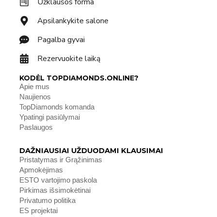
Užklausos forma
Apsilankykite salone
Pagalba gyvai
Rezervuokite laiką
KODĖL TOPDIAMONDS.ONLINE?
Apie mus
Naujienos
TopDiamonds komanda
Ypatingi pasiūlymai
Paslaugos
DAŽNIAUSIAI UŽDUODAMI KLAUSIMAI
Pristatymas ir Grąžinimas
Apmokėjimas
ESTO vartojimo paskola
Pirkimas išsimokėtinai
Privatumo politika
ES projektai