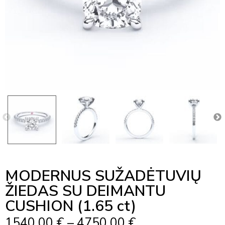
MODERNUS SUŽADĖTUVIŲ
ŽIEDAS SU DEIMANTU
CUSHION (1.65 ct)
Price
1540,00
€
–
4750,00
€