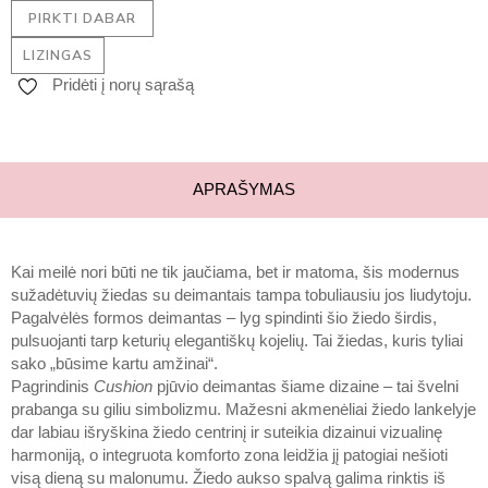
PIRKTI DABAR
LIZINGAS
Pridėti į norų sąrašą
APRAŠYMAS
Kai meilė nori būti ne tik jaučiama, bet ir matoma, šis modernus
sužadėtuvių žiedas su deimantais tampa tobuliausiu jos liudytoju.
Pagalvėlės formos deimantas – lyg spindinti šio žiedo širdis,
pulsuojanti tarp keturių elegantiškų kojelių. Tai žiedas, kuris tyliai
sako „būsime kartu amžinai“.
Pagrindinis
Cushion
pjūvio deimantas šiame dizaine – tai švelni
prabanga su giliu simbolizmu. Mažesni akmenėliai žiedo lankelyje
dar labiau išryškina žiedo centrinį ir suteikia dizainui vizualinę
harmoniją, o integruota komforto zona leidžia jį patogiai nešioti
visą dieną su malonumu. Žiedo aukso spalvą galima rinktis iš