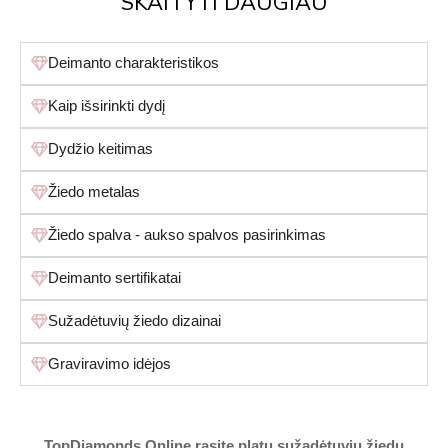
SKAITYTI DAUGIAU
Deimanto charakteristikos
Kaip išsirinkti dydį
Dydžio keitimas
Žiedo metalas
Žiedo spalva - aukso spalvos pasirinkimas
Deimanto sertifikatai
Sužadėtuvių žiedo dizainai
Graviravimo idėjos
TopDiamonds.Online
rasite platų sužadėtuvių žiedų