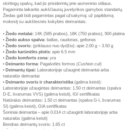
skirtingų spalvų, kad jis prisiderintų prie asmeninio stiliaus.
Pagaminta laikantis aukščiausių juvelyrikos gamybos standartų.
Žiedas gali būti pagamintas pagal užsakymą: už papildomą
mokestį su aukštesnės kokybės deimantais.
•
Žiedo metalai
:
14K (585 prabos), 18K (750 prabos), 900 platina
•
Žiedo aukso spalva
:
baltas, raudonas, geltonas
•
Žiedo svoris
:
(priklauso nuo dydžio): apie 2.00 g – 3.50 g
•
Žiedo karūnėlės plotis
: apie 6.5 mm
•
Žiedo komforto zona
:
yra
•
Deimanto forma
: Pagalvėlės formos (
Cushion cut
)
•
Deimantų tipai
:
Laboratorijoje užauginti deimantai arba
naturalūs deimantai
•
Deimanto svoris ir charakteristika
(galima keisti):
Laboratorijoje užaugintas deimantas: 1.50 ct deimantas (spalva
D-E, švarumas VVS) (galima keisti), IGI sertifikatas
Natūralus deimantas: 1.50 ct deimantas (spalva G-I, švarumas
SI) (galima keisti), GIA sertifikatas
Šoniniai deimantai – apie 0.014 ct užauginti laboratorijoje arba
naturalūs (galima keisti)
Bendras deimantų svoris: 1.65 ct