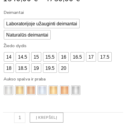
Range:
produkto
Deimantai
1540,00 €
kiekis:
Through
MODERNUS
Laboratorijoje užauginti deimantai
4750,00 €
SUŽADĖTUVIŲ
Naturalūs deimantai
ŽIEDAS
SU
Žiedo dydis
DEIMANTU
CUSHION
14
14.5
15
15.5
16
16.5
17
17.5
(1.65
ct)
18
18.5
19
19.5
20
Aukso spalva ir praba
Į KREPŠELĮ