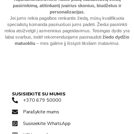
pasirinkimą, atitinkantį įvairius skonius, biudžetus ir
personalizacijas.
Jei jums reikia pagalbos renkantis žiedą, mūsų kvalifikuota
specialistų komanda pasiruošusi jums padėti. Žiedui pasirinkti
reikia atsižvelgti į asmeninius pageidavimus. Teisingas dydis yra
labai svarbus, todėl rekomenduojame pasinaudoti
žiedo dydžio
matuokliu
– mes galime jį išsiųsti tiksliam matavimui.
SUSISIEKITE SU MUMIS
+370 679 50000
Parašykite mums
Susisiekite WhatsApp