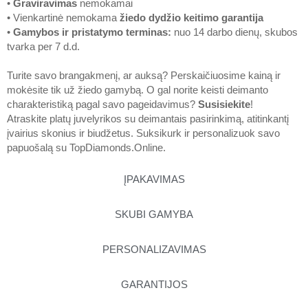
•
Graviravimas
nemokamai
• Vienkartinė nemokama
žiedo dydžio keitimo garantija
•
Gamybos ir pristatymo terminas
:
nuo 14 darbo dienų, skubos
tvarka per 7 d.d.
Turite savo brangakmenį, ar auksą? Perskaičiuosime kainą ir
mokėsite tik už žiedo gamybą. O gal norite keisti deimanto
charakteristiką pagal savo pageidavimus?
Susisiekite
!
Atraskite platų juvelyrikos su deimantais pasirinkimą, atitinkantį
įvairius skonius ir biudžetus. Suksikurk ir personalizuok savo
papuošalą su
TopDiamonds.Online
.
ĮPAKAVIMAS
SKUBI GAMYBA
PERSONALIZAVIMAS
GARANTIJOS