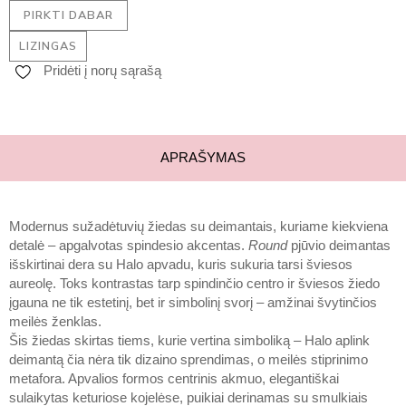
PIRKTI DABAR
LIZINGAS
Pridėti į norų sąrašą
APRAŠYMAS
Modernus sužadėtuvių žiedas su deimantais, kuriame kiekviena
detalė – apgalvotas spindesio akcentas.
Round
pjūvio deimantas
išskirtinai dera su Halo apvadu, kuris sukuria tarsi šviesos
aureolę. Toks kontrastas tarp spindinčio centro ir šviesos žiedo
įgauna ne tik estetinį, bet ir simbolinį svorį – amžinai švytinčios
meilės ženklas.
Šis žiedas skirtas tiems, kurie vertina simboliką – Halo aplink
deimantą čia nėra tik dizaino sprendimas, o meilės stiprinimo
metafora. Apvalios formos centrinis akmuo, elegantiškai
sulaikytas keturiose kojelėse, puikiai derinamas su smulkiais