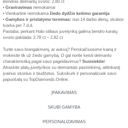
Bendras deimantų svoris: 2.80 ct
•
Graviravimas
nemokamai
• Vienkartinė nemokama
žiedo dydžio keitimo garantija
•
Gamybos ir pristatymo terminas
:
nuo 14 darbo dienų, skubos
tvarka per 7 d.d.
Pastaba: perkant Halo stiliaus juvelyriką galima bendro karatų
svorio paklaida: 2.78 ct – 2.82 ct
Turite savo brangakmenį, ar auksą? Perskaičiuosime kainą ir
mokėsite tik už žiedo gamybą. O gal norite keisti deimanto
charakteristiką pagal savo pageidavimus?
Susisiekite
!
Atraskite platų juvelyrikos su deimantais pasirinkimą, atitinkantį
įvairius skonius ir biudžetus. Suksikurk ir personalizuok savo
papuošalą su
TopDiamonds.Online
.
ĮPAKAVIMAS
SKUBI GAMYBA
PERSONALIZAVIMAS