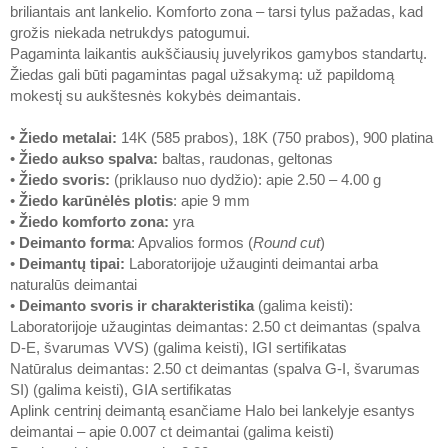
briliantais ant lankelio. Komforto zona – tarsi tylus pažadas, kad
grožis niekada netrukdys patogumui.
Pagaminta laikantis aukščiausių juvelyrikos gamybos standartų.
Žiedas gali būti pagamintas pagal užsakymą: už papildomą
mokestį su aukštesnės kokybės deimantais.
•
Žiedo metalai
:
14K (585 prabos), 18K (750 prabos), 900 platina
•
Žiedo aukso spalva
:
baltas, raudonas, geltonas
•
Žiedo svoris
:
(priklauso nuo dydžio): apie 2.50 – 4.00 g
•
Žiedo karūnėlės plotis
: apie 9 mm
•
Žiedo komforto zona
:
yra
•
Deimanto forma
: Apvalios formos (
Round cut
)
•
Deimantų tipai
:
Laboratorijoje užauginti deimantai arba
naturalūs deimantai
•
Deimanto svoris ir charakteristika
(galima keisti):
Laboratorijoje užaugintas deimantas: 2.50 ct deimantas (spalva
D-E, švarumas VVS) (galima keisti), IGI sertifikatas
Natūralus deimantas: 2.50 ct deimantas (spalva G-I, švarumas
SI) (galima keisti), GIA sertifikatas
Aplink centrinį deimantą esančiame Halo bei lankelyje esantys
deimantai – apie 0.007 ct deimantai (galima keisti)