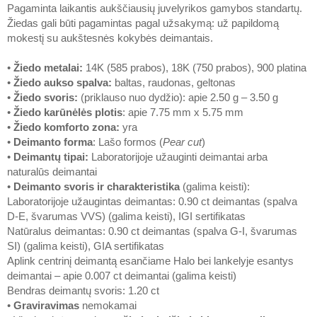
Pagaminta laikantis aukščiausių juvelyrikos gamybos standartų.
Žiedas gali būti pagamintas pagal užsakymą: už papildomą
mokestį su aukštesnės kokybės deimantais.
•
Žiedo metalai
:
14K (585 prabos), 18K (750 prabos), 900 platina
•
Žiedo aukso spalva
:
baltas, raudonas, geltonas
•
Žiedo svoris
:
(priklauso nuo dydžio): apie 2.50 g – 3.50 g
•
Žiedo karūnėlės plotis
: apie 7.75 mm x 5.75 mm
•
Žiedo komforto zona
:
yra
•
Deimanto forma
: Lašo formos (
Pear cut
)
•
Deimantų tipai
:
Laboratorijoje užauginti deimantai arba
naturalūs deimantai
•
Deimanto svoris ir charakteristika
(galima keisti):
Laboratorijoje užaugintas deimantas: 0.90 ct deimantas (spalva
D-E, švarumas VVS) (galima keisti), IGI sertifikatas
Natūralus deimantas: 0.90 ct deimantas (spalva G-I, švarumas
SI) (galima keisti), GIA sertifikatas
Aplink centrinį deimantą esančiame Halo bei lankelyje esantys
deimantai – apie 0.007 ct deimantai (galima keisti)
Bendras deimantų svoris: 1.20 ct
•
Graviravimas
nemokamai