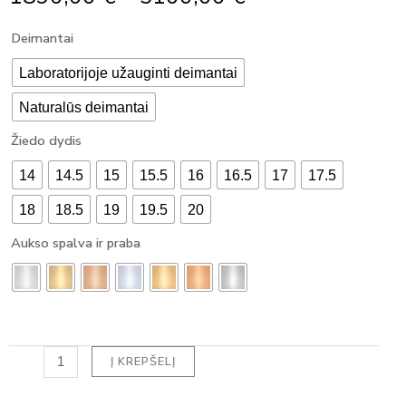
Range:
produkto
Deimantai
1890,00 €
kiekis:
Through
MODERNUS
Laboratorijoje užauginti deimantai
5100,00 €
SUŽADĖTUVIŲ
Naturalūs deimantai
ŽIEDAS
SU
Žiedo dydis
DEIMANTAIS
PEAR
14
14.5
15
15.5
16
16.5
17
17.5
HALO
(1.20
18
18.5
19
19.5
20
ct)
Aukso spalva ir praba
Į KREPŠELĮ