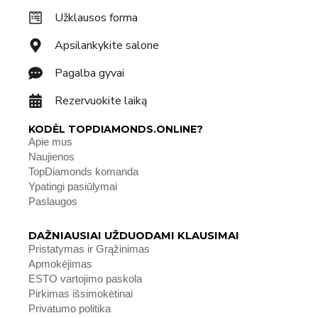
Užklausos forma
Apsilankykite salone
Pagalba gyvai
Rezervuokite laiką
KODĖL TOPDIAMONDS.ONLINE?
Apie mus
Naujienos
TopDiamonds komanda
Ypatingi pasiūlymai
Paslaugos
DAŽNIAUSIAI UŽDUODAMI KLAUSIMAI
Pristatymas ir Grąžinimas
Apmokėjimas
ESTO vartojimo paskola
Pirkimas išsimokėtinai
Privatumo politika