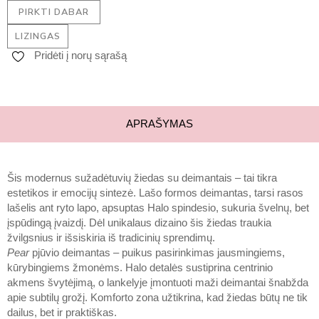
PIRKTI DABAR
LIZINGAS
Pridėti į norų sąrašą
APRAŠYMAS
Šis modernus sužadėtuvių žiedas su deimantais – tai tikra
estetikos ir emocijų sintezė. Lašo formos deimantas, tarsi rasos
lašelis ant ryto lapo, apsuptas Halo spindesio, sukuria švelnų, bet
įspūdingą įvaizdį. Dėl unikalaus dizaino šis žiedas traukia
žvilgsnius ir išsiskiria iš tradicinių sprendimų.
Pear
pjūvio deimantas – puikus pasirinkimas jausmingiems,
kūrybingiems žmonėms. Halo detalės sustiprina centrinio
akmens švytėjimą, o lankelyje įmontuoti maži deimantai šnabžda
apie subtilų grožį. Komforto zona užtikrina, kad žiedas būtų ne tik
dailus, bet ir praktiškas.