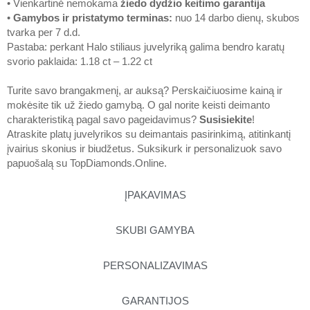
• Vienkartinė nemokama
žiedo dydžio keitimo garantija
•
Gamybos ir pristatymo terminas
:
nuo 14 darbo dienų, skubos
tvarka per 7 d.d.
Pastaba: perkant Halo stiliaus juvelyriką galima bendro karatų
svorio paklaida: 1.18 ct – 1.22 ct
Turite savo brangakmenį, ar auksą? Perskaičiuosime kainą ir
mokėsite tik už žiedo gamybą. O gal norite keisti deimanto
charakteristiką pagal savo pageidavimus?
Susisiekite
!
Atraskite platų juvelyrikos su deimantais pasirinkimą, atitinkantį
įvairius skonius ir biudžetus. Suksikurk ir personalizuok savo
papuošalą su
TopDiamonds.Online
.
ĮPAKAVIMAS
SKUBI GAMYBA
PERSONALIZAVIMAS
GARANTIJOS