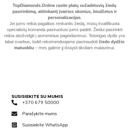
TopDiamonds.Online
rasite platų sužadėtuvių žiedų
pasirinkimą, atitinkantį įvairius skonius, biudžetus ir
personalizacijas.
Jei jums reikia pagalbos renkantis žiedą, mūsų kvalifikuota
specialistų komanda pasiruošusi jums padėti. Žiedui pasirinkti
reikia atsižvelgti į asmeninius pageidavimus. Teisingas dydis yra
labai svarbus, todėl rekomenduojame pasinaudoti
žiedo dydžio
matuokliu
– mes galime jį išsiųsti tiksliam matavimui.
SUSISIEKITE SU MUMIS
+370 679 50000
Parašykite mums
Susisiekite WhatsApp