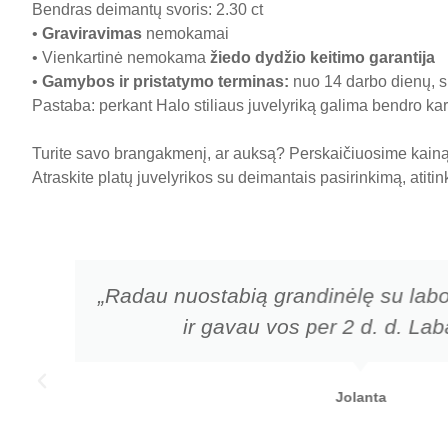
Bendras deimantų svoris: 2.30 ct
•
Graviravimas
nemokamai
• Vienkartinė nemokama
žiedo dydžio keitimo garantija
•
Gamybos ir pristatymo terminas
:
nuo 14 darbo dienų, sk
Pastaba: perkant Halo stiliaus juvelyriką galima bendro kara
Turite savo brangakmenį, ar auksą? Perskaičiuosime kainą 
Atraskite platų juvelyrikos su deimantais pasirinkimą, atiti
„Radau nuostabią grandinėlę su labo
ir gavau vos per 2 d. d. Laba
Jolanta