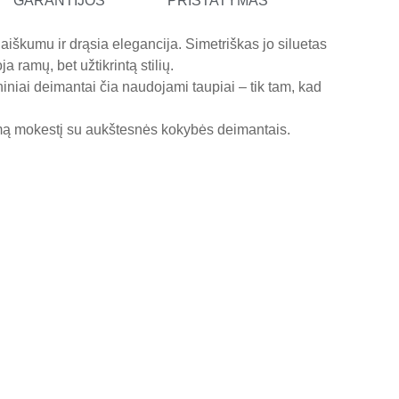
GARANTIJOS
PRISTATYMAS
škumu ir drąsia elegancija. Simetriškas jo siluetas
 ramų, bet užtikrintą stilių.
niniai deimantai čia naudojami taupiai – tik tam, kad
omą mokestį su aukštesnės kokybės deimantais.