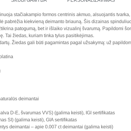
SKUBI GAMYBA
PERSONALIZAVIMAS
oja stačiakampio formos centrinis akmuo, alsuojantis tvarka, ai
olė pabrėžia kiekvieną deimanto briauną. Šis dizainas spinduliuoja
žtikrina patogumą, bet ir išlaiko vizualinį švarumą. Papildomi šo
. Tai žiedas, kuriam tinka tylus pasitikėjimas.
dartų. Žiedas gali būti pagamintas pagal užsakymą: už papild
platina
g
naturalūs deimantai
lva D-E, švarumas VVS) (galima keisti), IGI sertifikatas
 SI) (galima keisti), GIA sertifikatas
tys deimantai – apie 0.007 ct deimantai (galima keisti)