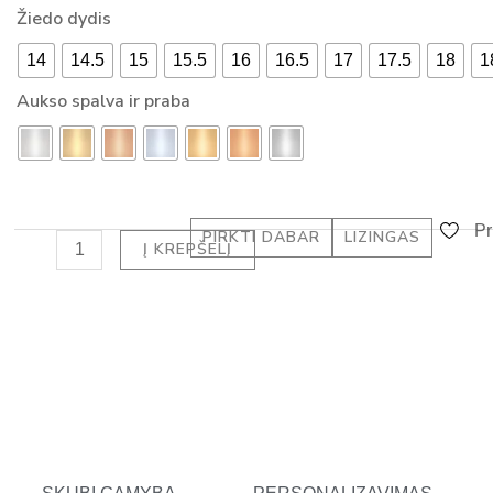
15600,00 €
SUŽADĖTUVIŲ
Žiedo dydis
-
ŽIEDAS
a
14
14.5
15
15.5
16
16.5
17
17.5
18
1
SU
l
DEIMANTAIS
Aukso spalva ir praba
t
EMERALD
HALO
(2.30
ct)
Pr
PIRKTI DABAR
LIZINGAS
Į KREPŠELĮ