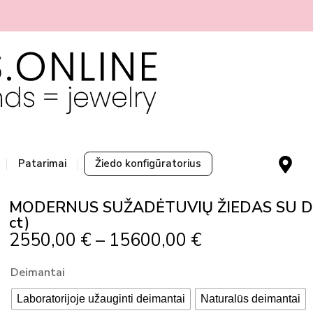
M
Patarimai
Žiedo konfigūratorius
a
p
MODERNUS SUŽADĖTUVIŲ ŽIEDAS SU D
-
ct)
m
Price
2550,00
€
–
15600,00
€
a
Range:
r
produkto
Deimantai
2550,00 €
k
kiekis:
Through
e
Laboratorijoje užauginti deimantai
Naturalūs deimantai
MODERNUS
r