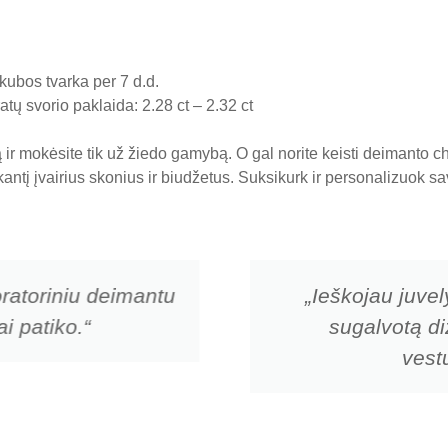
ubos tvarka per 7 d.d.
tų svorio paklaida: 2.28 ct – 2.32 ct
ir mokėsite tik už žiedo gamybą. O gal norite keisti deimanto 
nkantį įvairius skonius ir biudžetus. Suksikurk ir personalizuok
ratoriniu deimantu
„Ieškojau juvel
i patiko.“
sugalvotą di
vestu