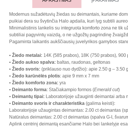
APRAŠYMAS
ĮPAKAVIMAS
Modernus sužadėtuvių žiedas su deimantais, kuriame dominu
puikiai dera su švytinčia Halo apdaila, kuri lyg subtili aure
Minimalistinis lankelis su integruota komforto zona ne tik u
subtiliai pagyvintų vaizdą, o ne užgožtų pagrindinę žvaigždę
Pagaminta laikantis aukščiausių juvelyrikos gamybos stan
•
Žiedo metalai
:
14K (585 prabos), 18K (750 prabos), 900 
•
Žiedo aukso spalva
:
baltas, raudonas, geltonas
•
Žiedo svoris
:
(priklauso nuo dydžio): apie 2.50 g – 3.50 
•
Žiedo karūnėlės plotis
: apie 9 mm x 7 mm
•
Žiedo komforto zona
:
yra
•
Deimanto forma
: Stačiakampio formos (
Emerald cut
)
•
Deimantų tipai
:
Laboratorijoje užauginti deimantai arba 
•
Deimanto svoris ir charakteristika
(galima keisti):
Laboratorijoje užaugintas deimantas: 2.00 ct deimantas (spa
Natūralus deimantas: 2.00 ct deimantas (spalva G-I, švarumas
Aplink centrinį deimantą esančiame Halo bei lankelyje esan