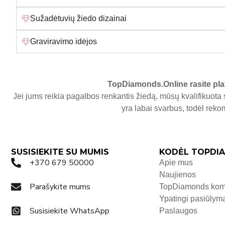
Sužadėtuvių žiedo dizainai
Graviravimo idėjos
TopDiamonds.Online
rasite pla
Jei jums reikia pagalbos renkantis žiedą, mūsų kvalifikuota 
yra labai svarbus, todėl re
SUSISIEKITE SU MUMIS
KODĖL TOPDIA
+370 679 50000
Apie mus
Naujienos
Parašykite mums
TopDiamonds ko
Ypatingi pasiūlym
Susisiekite WhatsApp
Paslaugos