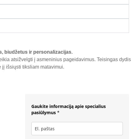
s, biudžetus ir personalizacijas.
reikia atsižvelgti į asmeninius pageidavimus. Teisingas dydis
į išsiųsti tiksliam matavimui.
Gaukite informaciją apie specialius
pasiūlymus
*