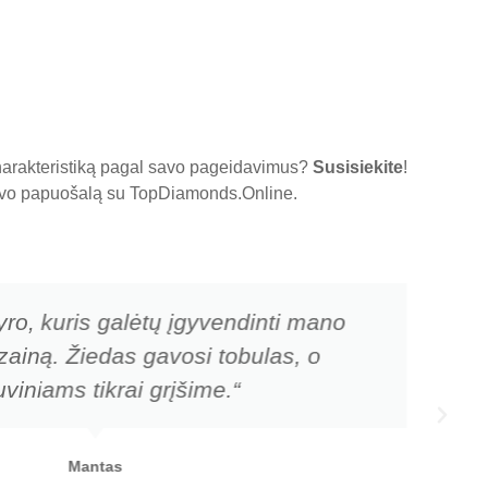
charakteristiką pagal savo pageidavimus?
Susisiekite
!
 savo papuošalą su
TopDiamonds.Online
.
yro, kuris galėtų įgyvendinti mano
zainą. Žiedas gavosi tobulas, o
viniams tikrai grįšime.“
Mantas