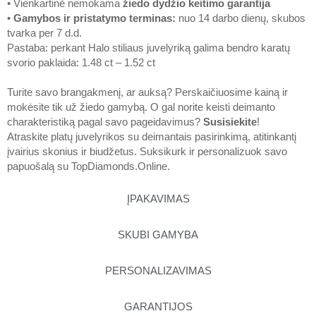
• Vienkartinė nemokama
žiedo dydžio keitimo garantija
•
Gamybos ir pristatymo terminas
:
nuo 14 darbo dienų, skubos
tvarka per 7 d.d.
Pastaba: perkant Halo stiliaus juvelyriką galima bendro karatų
svorio paklaida: 1.48 ct – 1.52 ct
Turite savo brangakmenį, ar auksą? Perskaičiuosime kainą ir
mokėsite tik už žiedo gamybą. O gal norite keisti deimanto
charakteristiką pagal savo pageidavimus?
Susisiekite
!
Atraskite platų juvelyrikos su deimantais pasirinkimą, atitinkantį
įvairius skonius ir biudžetus. Suksikurk ir personalizuok savo
papuošalą su
TopDiamonds.Online
.
ĮPAKAVIMAS
SKUBI GAMYBA
PERSONALIZAVIMAS
GARANTIJOS