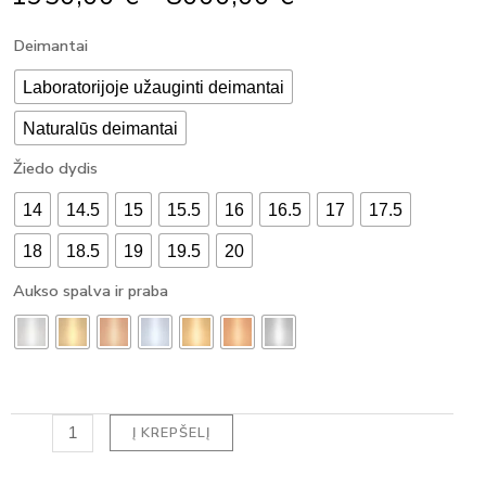
Range:
produkto
Deimantai
1950,00 €
kiekis:
Through
MODERNUS
Laboratorijoje užauginti deimantai
8000,00 €
SUŽADĖTUVIŲ
Naturalūs deimantai
ŽIEDAS
SU
Žiedo dydis
DEIMANTAIS
CUSHION
14
14.5
15
15.5
16
16.5
17
17.5
HALO
(1.50
18
18.5
19
19.5
20
ct)
Aukso spalva ir praba
Į KREPŠELĮ