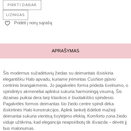
PIRKTI DABAR
LIZINGAS
Pridėti į norų sąrašą
APRAŠYMAS
Šis modernus sužadėtuvių žiedas su deimantais išsiskiria
elegantišku Halo apvadu, kuriame įrėmintas
Cushion
pjūvio
centrinis brangakmenis. Jo pagalvėlės forma prideda švelnumo, o
spindintys akmenėliai aplinkui sukuria harmoningą visumą. Šis
dizainas puikiai dera tarp klasikos ir šiuolaikiško spindesio.
Pagalvėlės formos deimantas šio žiedo centre spindi dėka
išskirtinės Halo konstrukcijos. Aplink lankelį išdėlioti mažieji
deimantai sukuria vientisą švytėjimo efektą. Komforto zona žiedo
viduje užtikrina, kad elegancija neapsiribotų tik išvaizda – dėvėti jį
bus malonumas.