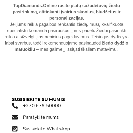
TopDiamonds.Online
rasite platų sužadėtuvių žiedų
pasirinkimą, atitinkantį įvairius skonius, biudžetus ir
personalizacijas.
Jei jums reikia pagalbos renkantis žiedą, mūsų kvalifikuota
specialistų komanda pasiruošusi jums padėti. Žiedui pasirinkti
reikia atsižvelgti į asmeninius pageidavimus. Teisingas dydis yra
labai svarbus, todėl rekomenduojame pasinaudoti
žiedo dydžio
matuokliu
– mes galime jį išsiųsti tiksliam matavimui.
SUSISIEKITE SU MUMIS
+370 679 50000
Parašykite mums
Susisiekite WhatsApp