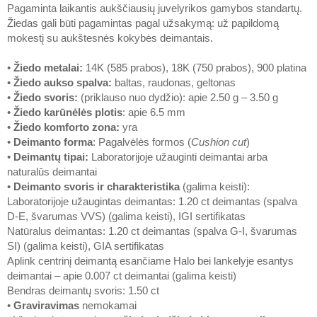
Pagaminta laikantis aukščiausių juvelyrikos gamybos standartų.
Žiedas gali būti pagamintas pagal užsakymą: už papildomą
mokestį su aukštesnės kokybės deimantais.
•
Žiedo metalai
:
14K (585 prabos), 18K (750 prabos), 900 platina
•
Žiedo aukso spalva
:
baltas, raudonas, geltonas
•
Žiedo svoris
:
(priklauso nuo dydžio): apie 2.50 g – 3.50 g
•
Žiedo karūnėlės plotis
: apie 6.5 mm
•
Žiedo komforto zona
:
yra
•
Deimanto forma
: Pagalvėlės formos (
Cushion cut
)
•
Deimantų tipai
:
Laboratorijoje užauginti deimantai arba
naturalūs deimantai
•
Deimanto svoris ir charakteristika
(galima keisti):
Laboratorijoje užaugintas deimantas: 1.20 ct deimantas (spalva
D-E, švarumas VVS) (galima keisti), IGI sertifikatas
Natūralus deimantas: 1.20 ct deimantas (spalva G-I, švarumas
SI) (galima keisti), GIA sertifikatas
Aplink centrinį deimantą esančiame Halo bei lankelyje esantys
deimantai – apie 0.007 ct deimantai (galima keisti)
Bendras deimantų svoris: 1.50 ct
•
Graviravimas
nemokamai