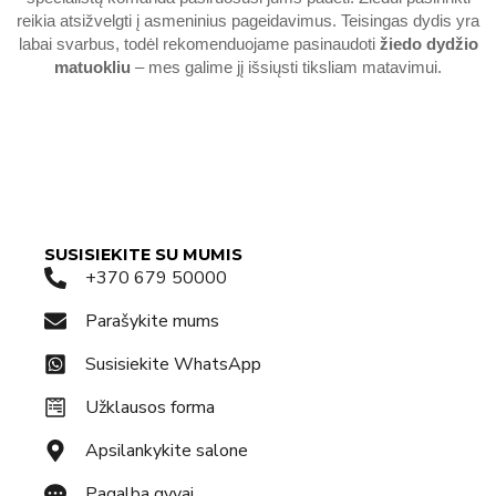
reikia atsižvelgti į asmeninius pageidavimus. Teisingas dydis yra
labai svarbus, todėl rekomenduojame pasinaudoti
žiedo dydžio
matuokliu
– mes galime jį išsiųsti tiksliam matavimui.
SUSISIEKITE SU MUMIS
+370 679 50000
Parašykite mums
Susisiekite WhatsApp
Užklausos forma
Apsilankykite salone
Pagalba gyvai