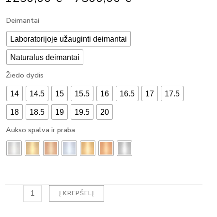
Range:
produkto
Deimantai
1250,00 €
kiekis:
Through
KLASIKINIS
Laboratorijoje užauginti deimantai
7300,00 €
SUŽADĖTUVIŲ
Naturalūs deimantai
ŽIEDAS
SU
Žiedo dydis
DEIMANTU
OVAL
14
14.5
15
15.5
16
16.5
17
17.5
(1.20
ct)
18
18.5
19
19.5
20
Aukso spalva ir praba
Į KREPŠELĮ