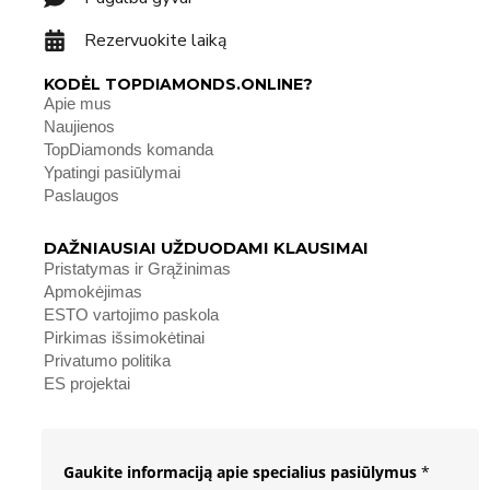
Rezervuokite laiką
KODĖL TOPDIAMONDS.ONLINE?
Apie mus
Naujienos
TopDiamonds komanda
Ypatingi pasiūlymai
Paslaugos
DAŽNIAUSIAI UŽDUODAMI KLAUSIMAI
Pristatymas ir Grąžinimas
Apmokėjimas
ESTO vartojimo paskola
Pirkimas išsimokėtinai
Privatumo politika
ES projektai
Gaukite informaciją apie specialius pasiūlymus
*