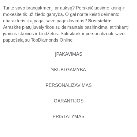
Turite savo brangakmenį, ar auksą? Perskaičiuosime kainą ir
mokėsite tik už žiedo gamybą. O gal norite keisti deimanto
charakteristiką pagal savo pageidavimus?
Susisiekite
!
Atraskite platų juvelyrikos su deimantais pasirinkimą, atitinkantį
įvairius skonius ir biudžetus. Suksikurk ir personalizuok savo
papuošalą su
TopDiamonds.Online
.
ĮPAKAVIMAS
SKUBI GAMYBA
PERSONALIZAVIMAS
GARANTIJOS
PRISTATYMAS