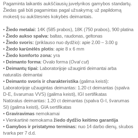
Pagaminta laikantis aukščiausių juvelyrikos gamybos standartų.
Žiedas gali būti pagamintas pagal užsakymą: už papildomą
mokestį su aukštesnės kokybės deimantais.
•
Žiedo metalai
:
14K (585 prabos), 18K (750 prabos), 900 platina
•
Žiedo aukso spalva
:
baltas, raudonas, geltonas
•
Žiedo svoris
:
(priklauso nuo dydžio): apie 2.00 – 3.00 g
•
Žiedo karūnėlės plotis
: apie 8 x 6 mm
•
Žiedo komforto zona
:
yra
•
Deimanto forma
: Ovalo forma (
Oval cut
)
•
Deimantų tipai
:
Laboratorijoje užauginti deimantai arba
naturalūs deimantai
•
Deimanto svoris ir charakteristika
(galima keisti):
Laboratorijoje užaugintas deimantas: 1.20 ct deimantas (spalva
D-E, švarumas VVS) (galima keisti), IGI sertifikatas
Natūralus deimantas: 1.20 ct deimantas (spalva G-I, švarumas
SI) (galima keisti), GIA sertifikatas
•
Graviravimas
nemokamai
• Vienkartinė nemokama
žiedo dydžio keitimo garantija
•
Gamybos ir pristatymo terminas
:
nuo 14 darbo dienų, skubos
tvarka per 7 d.d.