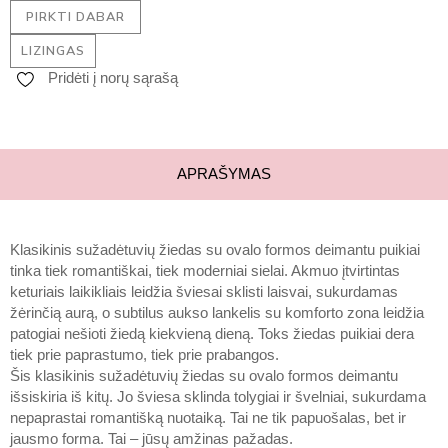
PIRKTI DABAR
LIZINGAS
Pridėti į norų sąrašą
APRAŠYMAS
Klasikinis sužadėtuvių žiedas su ovalo formos deimantu puikiai
tinka tiek romantiškai, tiek moderniai sielai. Akmuo įtvirtintas
keturiais laikikliais leidžia šviesai sklisti laisvai, sukurdamas
žėrinčią aurą, o subtilus aukso lankelis su komforto zona leidžia
patogiai nešioti žiedą kiekvieną dieną. Toks žiedas puikiai dera
tiek prie paprastumo, tiek prie prabangos.
Šis klasikinis sužadėtuvių žiedas su ovalo formos deimantu
išsiskiria iš kitų. Jo šviesa sklinda tolygiai ir švelniai, sukurdama
nepaprastai romantišką nuotaiką. Tai ne tik papuošalas, bet ir
jausmo forma. Tai – jūsų amžinas pažadas.