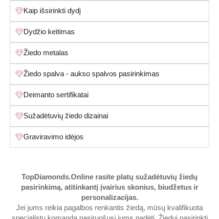
Kaip išsirinkti dydį
Dydžio keitimas
Žiedo metalas
Žiedo spalva - aukso spalvos pasirinkimas
Deimanto sertifikatai
Sužadėtuvių žiedo dizainai
Graviravimo idėjos
TopDiamonds.Online
rasite platų sužadėtuvių žiedų
pasirinkimą, atitinkantį įvairius skonius, biudžetus ir
personalizacijas.
Jei jums reikia pagalbos renkantis žiedą, mūsų kvalifikuota
specialistų komanda pasiruošusi jums padėti. Žiedui pasirinkti