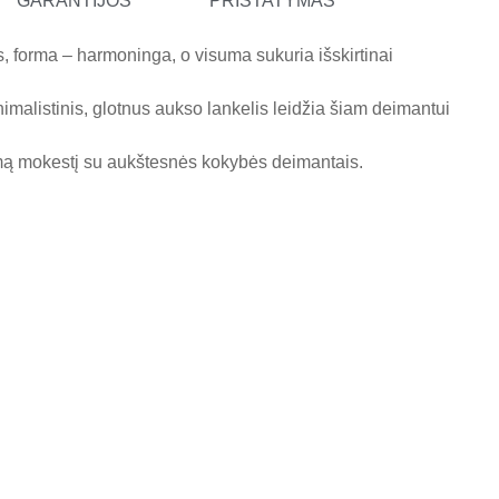
GARANTIJOS
PRISTATYMAS
ios, forma – harmoninga, o visuma sukuria išskirtinai
imalistinis, glotnus aukso lankelis leidžia šiam deimantui
omą mokestį su aukštesnės kokybės deimantais.