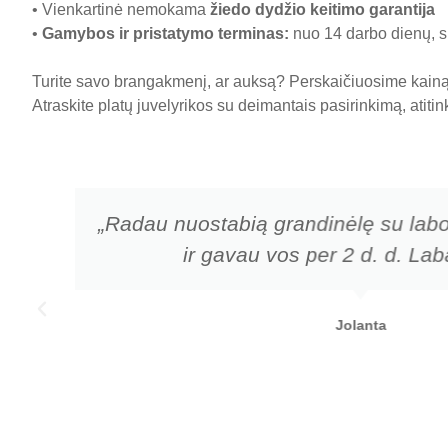
• Vienkartinė nemokama
žiedo dydžio keitimo garantija
•
Gamybos ir pristatymo terminas
:
nuo 14 darbo dienų, sk
Turite savo brangakmenį, ar auksą? Perskaičiuosime kainą 
Atraskite platų juvelyrikos su deimantais pasirinkimą, atiti
„Radau nuostabią grandinėlę su labo
ir gavau vos per 2 d. d. Laba
Jolanta