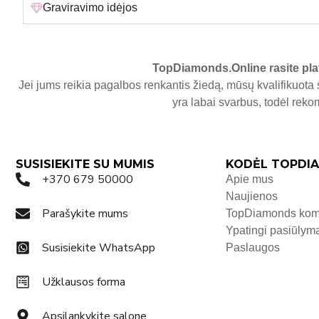
Graviravimo idėjos
TopDiamonds.Online
rasite pla
Jei jums reikia pagalbos renkantis žiedą, mūsų kvalifikuota 
yra labai svarbus, todėl re
SUSISIEKITE SU MUMIS
KODĖL TOPDIA
+370 679 50000
Apie mus
Naujienos
Parašykite mums
TopDiamonds ko
Ypatingi pasiūlym
Susisiekite WhatsApp
Paslaugos
Užklausos forma
Apsilankykite salone