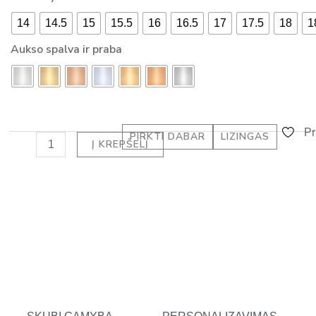
ŽIEDAS
-
14
14.5
15
15.5
16
16.5
17
17.5
18
1
SU
a
DEIMANTU
Aukso spalva ir praba
l
EMERALD
t
(3.00
ct)
Pr
PIRKTI DABAR
LIZINGAS
Į KREPŠELĮ