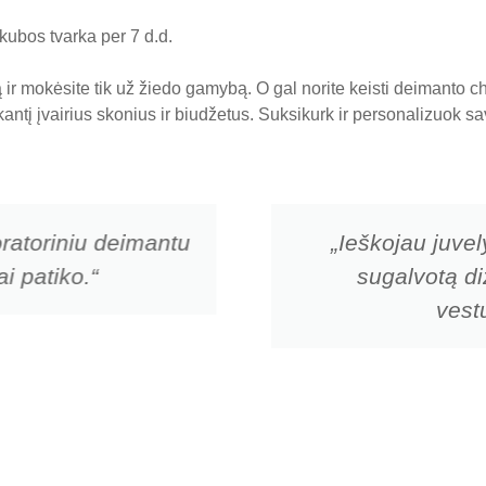
ubos tvarka per 7 d.d.
ir mokėsite tik už žiedo gamybą. O gal norite keisti deimanto 
nkantį įvairius skonius ir biudžetus. Suksikurk ir personalizuok
ratoriniu deimantu
„Ieškojau juvel
i patiko.“
sugalvotą di
vestu