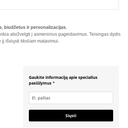
s, biudžetus ir personalizacijas.
reikia atsižvelgti į asmeninius pageidavimus. Teisingas dydis
į išsiųsti tiksliam matavimui.
Gaukite informaciją apie specialius
pasiūlymus
*
Siųsti