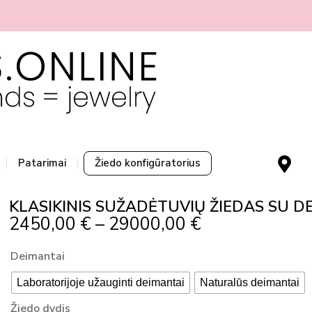
M
Patarimai
Žiedo konfigūratorius
a
p
KLASIKINIS SUŽADĖTUVIŲ ŽIEDAS SU DE
-
Price
2450,00
€
–
29000,00
€
m
Range:
a
produkto
Deimantai
r
2450,00 €
kiekis:
k
Through
Laboratorijoje užauginti deimantai
Naturalūs deimantai
KLASIKINIS
e
29000,00 €
SUŽADĖTUVIŲ
Žiedo dydis
r