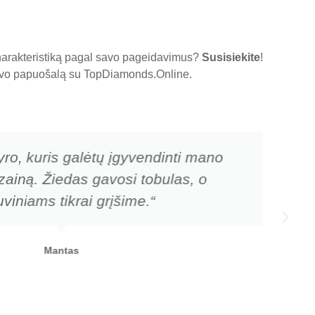
charakteristiką pagal savo pageidavimus?
Susisiekite
!
 savo papuošalą su
TopDiamonds.Online
.
yro, kuris galėtų įgyvendinti mano
zainą. Žiedas gavosi tobulas, o
viniams tikrai grįšime.“
Mantas