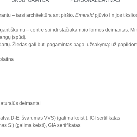
SKUBI GAMYBA
PERSONALIZAVIMAS
tu – tarsi architektūra ant piršto.
Emerald
pjūvio linijos tiksl
legantiškumu – centre spindi stačiakampio formos deimantas. Min
bangų įspūdį.
dartų. Žiedas gali būti pagamintas pagal užsakymą: už papild
platina
naturalūs deimantai
lva D-E, švarumas VVS) (galima keisti), IGI sertifikatas
 SI) (galima keisti), GIA sertifikatas