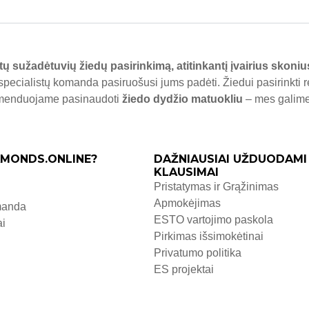
tų sužadėtuvių žiedų pasirinkimą, atitinkantį įvairius skoniu
specialistų komanda pasiruošusi jums padėti. Žiedui pasirinkti 
komenduojame pasinaudoti
žiedo dydžio matuokliu
– mes galime j
MONDS.ONLINE?
DAŽNIAUSIAI UŽDUODAMI
KLAUSIMAI
Pristatymas ir Grąžinimas
Apmokėjimas
manda
ESTO vartojimo paskola
ai
Pirkimas išsimokėtinai
Privatumo politika
ES projektai