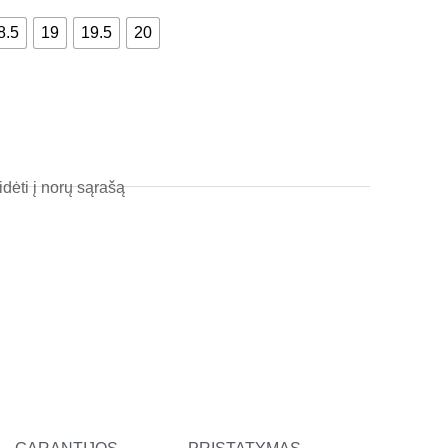
l
8.5
19
19.5
20
t
idėti į norų sąrašą