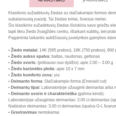
APRAŠYMAS
ĮPAKAVIMAS
Klasikinis sužadėtuvių žiedas su stačiakampio formos deiman
subalansuotą įvaizdį. Tai žiedas tvirtai, šviesiai meilei.
Šis klasikinis sužadėtuvių žiedas išsiskiria savo griežtu e
tapti tikru žiedo žvaigždės centru, išlaikant subtilų, bet pra
Pagaminta laikantis aukščiausių juvelyrikos gamybos stan
•
Žiedo metalai
:
14K (585 prabos), 18K (750 prabos), 900 
•
Žiedo aukso spalva
:
baltas, raudonas, geltonas
•
Žiedo svoris
:
(priklauso nuo dydžio): apie 2.00 – 3.00 g
•
Žiedo karūnėlės plotis
: apie 10 x 7 mm
•
Žiedo komforto zona
:
yra
•
Deimanto forma
: Stačiakampio forma (
Emerald cut
)
•
Deimantų tipai
:
Laboratorijoje užauginti deimantai arba 
•
Deimanto svoris ir charakteristika
(galima keisti):
Laboratorijoje užaugintas deimantas: 3.00 ct deimantas (spa
Natūralus deimantas: 3.00 ct deimantas (spalva G-I, švarumas
•
Graviravimas
nemokamai