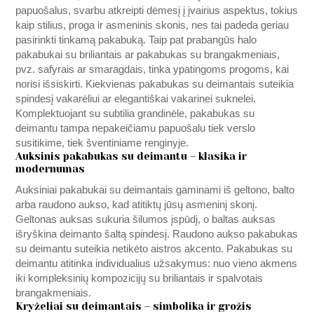
papuošalus, svarbu atkreipti dėmesį į įvairius aspektus, tokius
kaip stilius, proga ir asmeninis skonis, nes tai padeda geriau
pasirinkti tinkamą pakabuką. Taip pat prabangūs halo
pakabukai su briliantais ar pakabukas su brangakmeniais,
pvz. safyrais ar smaragdais, tinka ypatingoms progoms, kai
norisi išsiskirti. Kiekvienas pakabukas su deimantais suteikia
spindesį vakarėliui ar elegantiškai vakarinei suknelei.
Komplektuojant su subtilia grandinėle, pakabukas su
deimantu tampa nepakeičiamu papuošalu tiek verslo
susitikime, tiek šventiniame renginyje.
Auksinis pakabukas su deimantu – klasika ir
modernumas
Auksiniai pakabukai su deimantais gaminami iš geltono, balto
arba raudono aukso, kad atitiktų jūsų asmeninį skonį.
Geltonas auksas sukuria šilumos įspūdį, o baltas auksas
išryškina deimanto šaltą spindesį. Raudono aukso pakabukas
su deimantu suteikia netikėto aistros akcento. Pakabukas su
deimantu atitinka individualius užsakymus: nuo vieno akmens
iki kompleksinių kompozicijų su briliantais ir spalvotais
brangakmeniais.
Kryželiai su deimantais – simbolika ir grožis