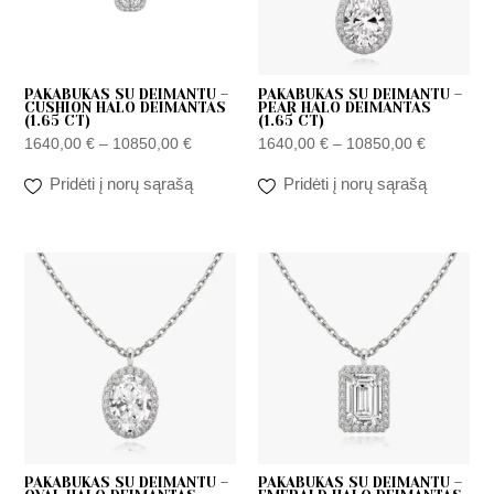
PAKABUKAS SU DEIMANTU –
PAKABUKAS SU DEIMANTU –
CUSHION HALO DEIMANTAS
PEAR HALO DEIMANTAS
(1.65 CT)
(1.65 CT)
1640,00
€
–
10850,00
€
1640,00
€
–
10850,00
€
Pridėti į norų sąrašą
Pridėti į norų sąrašą
Price
Price
range:
range:
1640,00 €
1640,00 
through
through
10850,00 €
10850,00
PAKABUKAS SU DEIMANTU –
PAKABUKAS SU DEIMANTU –