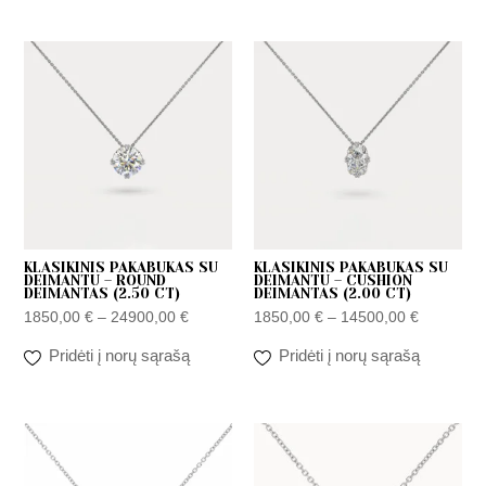
Price
Price
range:
range:
1850,00 €
1850,00 
through
through
24900,00 €
14500,00
KLASIKINIS PAKABUKAS SU
KLASIKINIS PAKABUKAS SU
DEIMANTU – ROUND
DEIMANTU – CUSHION
DEIMANTAS (2.50 CT)
DEIMANTAS (2.00 CT)
1850,00
€
–
24900,00
€
1850,00
€
–
14500,00
€
Pridėti į norų sąrašą
Pridėti į norų sąrašą
Price
Price
range:
range:
1850,00 €
1850,00 