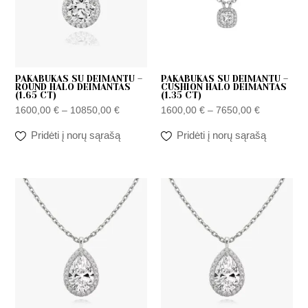
PAKABUKAS SU DEIMANTU –
PAKABUKAS SU DEIMANTU –
ROUND HALO DEIMANTAS
CUSHION HALO DEIMANTAS
(1.65 CT)
(1.35 CT)
1600,00
€
–
10850,00
€
1600,00
€
–
7650,00
€
Pridėti į norų sąrašą
Pridėti į norų sąrašą
Price
Price
range:
range:
1600,00 €
1600,00 €
through
through
5950,00 €
7650,00 €