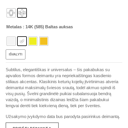
Metalas
: 14K (585) Baltas auksas
IŠVALYTI
Subtilus, elegantiškas ir universalus – šis pakabukas su
apvalios formos deimantu yra nepriekaištingas kasdienio
stiliaus akcentas. Klasikinis keturių kojelių įtvirtinimas atveria
deimantui maksimalų šviesos srautą, todėl akmuo spindi iš
visų pusių. Švelni grandinėlė puikiai subalansuoja bendrą
vaizdą, o minimalistinis dizainas leidžia šiam pakabukui
lengvai derėti tiek kiekvieną dieną, tiek per šventes.
Užsakymo įvykdymo data bus parodyta pasirinkus deimantą.