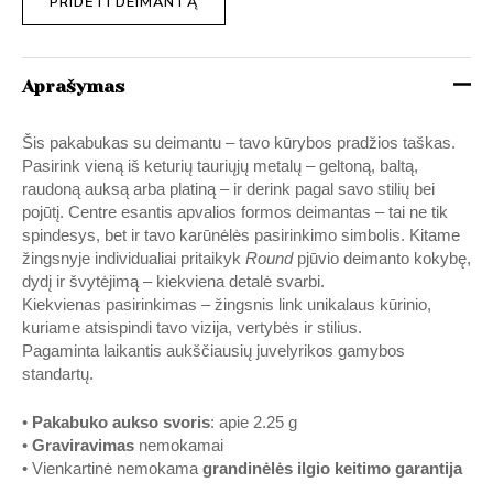
PRIDĖTI DEIMANTĄ
Aprašymas
Šis pakabukas su deimantu – tavo kūrybos pradžios taškas.
Pasirink vieną iš keturių tauriųjų metalų – geltoną, baltą,
raudoną auksą arba platiną – ir derink pagal savo stilių bei
pojūtį. Centre esantis apvalios formos deimantas – tai ne tik
spindesys, bet ir tavo karūnėlės pasirinkimo simbolis. Kitame
žingsnyje individualiai pritaikyk
Round
pjūvio deimanto kokybę,
dydį ir švytėjimą – kiekviena detalė svarbi.
Kiekvienas pasirinkimas – žingsnis link unikalaus kūrinio,
kuriame atsispindi tavo vizija, vertybės ir stilius.
Pagaminta laikantis aukščiausių juvelyrikos gamybos
standartų.
•
Pakabuko aukso svoris
: apie 2.25 g
•
Graviravimas
nemokamai
• Vienkartinė nemokama
grandinėlės ilgio keitimo garantija