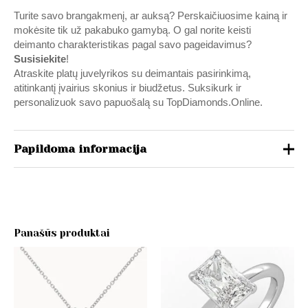
Turite savo brangakmenį, ar auksą? Perskaičiuosime kainą ir
mokėsite tik už pakabuko gamybą. O gal norite keisti
deimanto charakteristikas pagal savo pageidavimus?
Susisiekite
!
Atraskite platų juvelyrikos su deimantais pasirinkimą,
atitinkantį įvairius skonius ir biudžetus. Suksikurk ir
personalizuok savo papuošalą su
TopDiamonds.Online
.
Papildoma informacija
Karūnėlė
Halo, Klasikinė
(900) Platina, 14K (585) Baltas
auksas, 14K (585) Geltonas
Panašūs produktai
Metalas
auksas, 14K (585) Raudonas
auksas