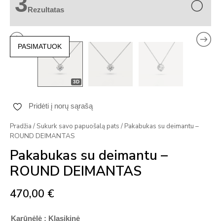
3
Rezultatas
PASIMATUOK
3D
Pridėti į norų sąrašą
Pradžia
/
Sukurk savo papuošalą pats
/ Pakabukas su deimantu –
ROUND DEIMANTAS
Pakabukas su deimantu –
ROUND DEIMANTAS
470,00
€
Karūnėlė
: Klasikinė