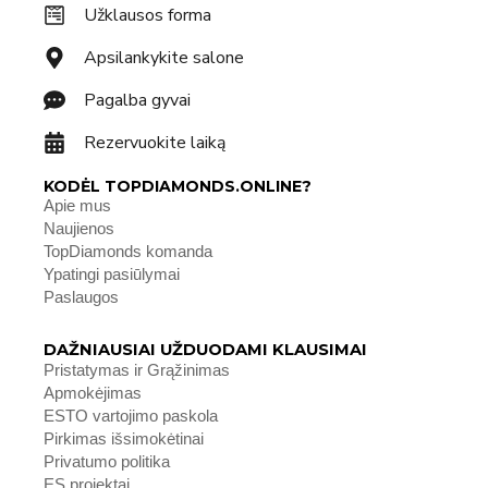
Užklausos forma
Apsilankykite salone
Pagalba gyvai
Rezervuokite laiką
KODĖL TOPDIAMONDS.ONLINE?
Apie mus
Naujienos
TopDiamonds komanda
Ypatingi pasiūlymai
Paslaugos
DAŽNIAUSIAI UŽDUODAMI KLAUSIMAI
Pristatymas ir Grąžinimas
Apmokėjimas
ESTO vartojimo paskola
Pirkimas išsimokėtinai
Privatumo politika
ES projektai