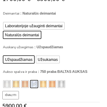
Range:
produkto
1700,00 €
Deimantai
kiekis:
: Naturalūs deimantai
Through
Klasikiniai
5900,00 €
auskarai
Laboratorijoje užauginti deimantai
su
deimantu
Naturalūs deimantai
-
TRILLIANT
Auskarų užsegimas
: Užspaudžiamas
DEIMANTAI
(1.80
ct)
Užspaudžiamas
Užsukamas
Aukso spalva ir praba
: 750 praba BALTAS AUKSAS
IŠVALYTI
5900,00
€