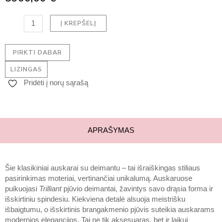
Į KREPŠELĮ
PIRKTI DABAR
LIZINGAS
Pridėti į norų sąrašą
APRAŠYMAS
Šie klasikiniai auskarai su deimantu – tai išraiškingas stiliaus
pasirinkimas moteriai, vertinančiai unikalumą. Auskaruose
puikuojasi
Trilliant
pjūvio deimantai, žavintys savo drąsia forma ir
išskirtiniu spindesiu. Kiekviena detalė alsuoja meistrišku
išbaigtumu, o išskirtinis brangakmenio pjūvis suteikia auskarams
modernios elegancijos. Tai ne tik aksesuaras, bet ir laikui