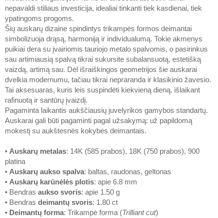
nepavaldi stiliaus investicija, idealiai tinkanti tiek kasdienai, tiek
ypatingoms progoms.
Šių auskarų dizaine spindintys trikampės formos deimantai
simbolizuoja drąsą, harmoniją ir individualumą. Tokie akmenys
puikiai dera su įvairiomis tauriojo metalo spalvomis, o pasirinkus
sau artimiausią spalvą tikrai sukursite subalansuotą, estetišką
vaizdą, artimą sau. Dėl išraiškingos geometrijos šie auskarai
dvelkia modernumu, tačiau tikrai nepraranda ir klasikinio žavesio.
Tai aksesuaras, kuris leis suspindėti kiekvieną dieną, išlaikant
rafinuotą ir santūrų įvaizdį.
Pagaminta laikantis aukščiausių juvelyrikos gamybos standartų.
Auskarai gali būti pagaminti pagal užsakymą: už papildomą
mokestį su aukštesnės kokybės deimantais.
•
Auskarų metalas
: 14K (585 prabos), 18K (750 prabos), 900
platina
•
Auskarų aukso spalva
: baltas, raudonas, geltonas
•
Auskarų karūnėlės plotis
: apie 6.8 mm
• Bendras
aukso svoris
: apie 1.50 g
• Bendras
deimantų svoris
: 1.80 ct
•
Deimantų forma
: Trikampė forma (
Trilliant cut
)