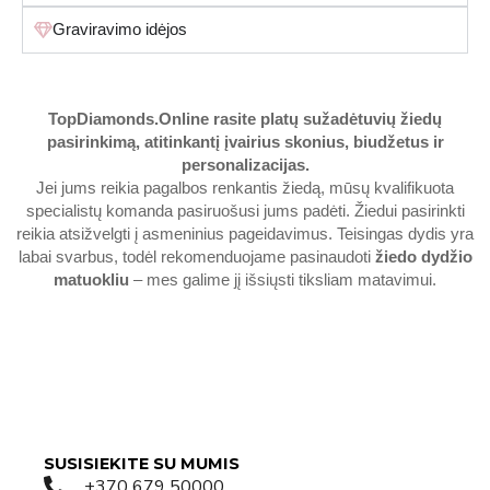
Graviravimo idėjos
TopDiamonds.Online
rasite platų sužadėtuvių žiedų
pasirinkimą, atitinkantį įvairius skonius, biudžetus ir
personalizacijas.
Jei jums reikia pagalbos renkantis žiedą, mūsų kvalifikuota
specialistų komanda pasiruošusi jums padėti. Žiedui pasirinkti
reikia atsižvelgti į asmeninius pageidavimus. Teisingas dydis yra
labai svarbus, todėl rekomenduojame pasinaudoti
žiedo dydžio
matuokliu
– mes galime jį išsiųsti tiksliam matavimui.
SUSISIEKITE SU MUMIS
+370 679 50000