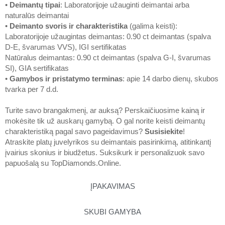
•
Deimantų tipai
: Laboratorijoje užauginti deimantai arba
naturalūs deimantai
•
Deimanto svoris ir charakteristika
(galima keisti):
Laboratorijoje užaugintas deimantas: 0.90 ct deimantas (spalva
D-E, švarumas VVS), IGI sertifikatas
Natūralus deimantas: 0.90 ct deimantas (spalva G-I, švarumas
SI), GIA sertifikatas
•
Gamybos ir pristatymo terminas
: apie 14 darbo dienų, skubos
tvarka per 7 d.d.
Turite savo brangakmenį, ar auksą? Perskaičiuosime kainą ir
mokėsite tik už auskarų gamybą. O gal norite keisti deimantų
charakteristiką pagal savo pageidavimus?
Susisiekite
!
Atraskite platų juvelyrikos su deimantais pasirinkimą, atitinkantį
įvairius skonius ir biudžetus. Suksikurk ir personalizuok savo
papuošalą su
TopDiamonds.Online
.
ĮPAKAVIMAS
SKUBI GAMYBA