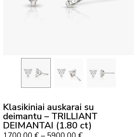
Klasikiniai auskarai su
deimantu – TRILLIANT
DEIMANTAI (1.80 ct)
Price
1700,00
€
–
5900,00
€