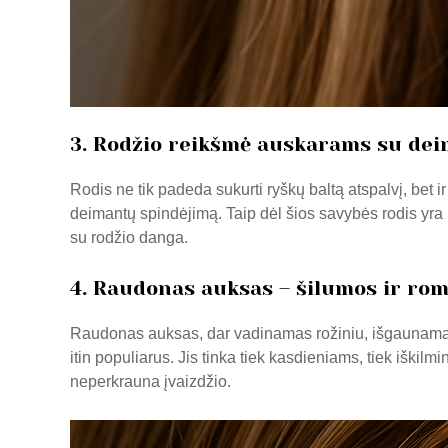
3. Rodžio reikšmė auskarams su dei
Rodis ne tik padeda sukurti ryškų baltą atspalvį, bet i
deimantų spindėjimą. Taip dėl šios savybės rodis yra 
su rodžio danga.
4. Raudonas auksas – šilumos ir rom
Raudonas auksas, dar vadinamas rožiniu, išgaunamas ma
itin populiarus. Jis tinka tiek kasdieniams, tiek iški
neperkrauna įvaizdžio.