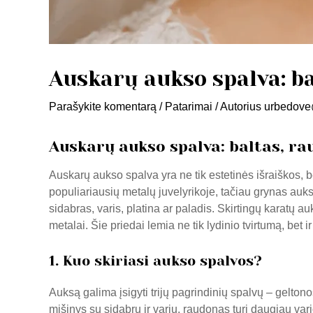
Auskarų aukso spalva: ba
Parašykite komentarą
/
Patarimai
/ Autorius
urbedove
Auskarų aukso spalva: baltas, ra
Auskarų aukso spalva yra ne tik estetinės išraiškos, b
populiariausių metalų juvelyrikoje, tačiau grynas auk
sidabras, varis, platina ar paladis. Skirtingų karatų a
metalai. Šie priedai lemia ne tik lydinio tvirtumą, bet ir
1. Kuo skiriasi aukso spalvos?
Auksą galima įsigyti trijų pagrindinių spalvų – gelton
mišinys su sidabru ir variu, raudonas turi daugiau var