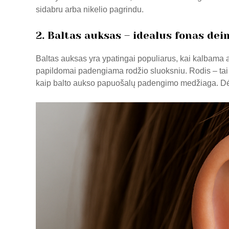
sidabru arba nikelio pagrindu.
2. Baltas auksas – idealus fonas de
Baltas auksas yra ypatingai populiarus, kai kalbama a
papildomai padengiama rodžio sluoksniu. Rodis – tai k
kaip balto aukso papuošalų padengimo medžiaga. Dėl r