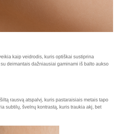
eikia kaip veidrodis, kuris optiškai sustiprina
ai su deimantais dažniausiai gaminami iš balto aukso
tą rausvą atspalvį, kuris pastaraisiais metais tapo
subtilų, švelnų kontrastą, kuris traukia akį, bet