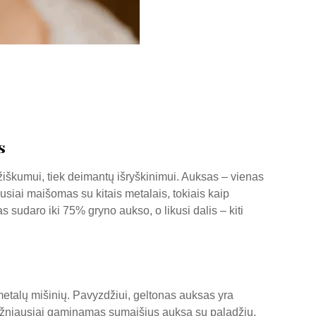
s
amžiškumui, tiek deimantų išryškinimui. Auksas – vienas
usiai maišomas su kitais metalais, tokiais kaip
s sudaro iki 75% gryno aukso, o likusi dalis – kiti
 metalų mišinių. Pavyzdžiui, geltonas auksas yra
s dažniausiai gaminamas sumaišius auksą su paladžiu,