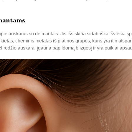
imantams
pie auskarus su deimantais. Jis išsiskiria sidabriškai šviesia s
ietas, cheminis metalas iš platinos grupės, kuris yra itin atspa
odžio auskarai įgauna papildomą blizgesį ir yra puikiai apsau