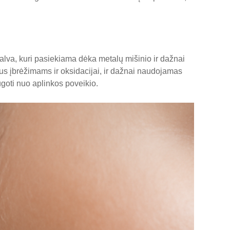
palva, kuri pasiekiama dėka metalų mišinio ir dažnai
rus įbrėžimams ir oksidacijai, ir dažnai naudojamas
goti nuo aplinkos poveikio.