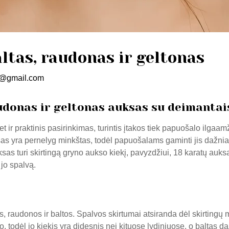
ltas, raudonas ir geltonas
@gmail.com
udonas ir geltonas auksas su deimantai
et ir praktinis pasirinkimas, turintis įtakos tiek papuošalo ilga
sas yra pernelyg minkštas, todėl papuošalams gaminti jis dažnia
uksas turi skirtingą gryno aukso kiekį, pavyzdžiui, 18 karatų auksa
 jo spalvą.
os, raudonos ir baltos. Spalvos skirtumai atsiranda dėl skirtingų
io, todėl jo kiekis yra didesnis nei kituose lydiniuose, o balta