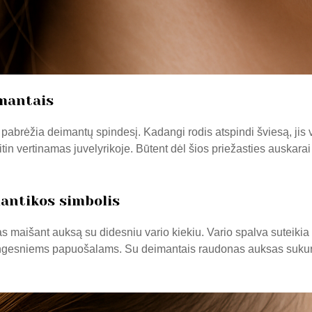
mantais
r pabrėžia deimantų spindesį. Kadangi rodis atspindi šviesą, jis v
itin vertinamas juvelyrikoje. Būtent dėl šios priežasties auskar
antikos simbolis
išant auksą su didesniu vario kiekiu. Vario spalva suteikia šil
lmingesniems papuošalams. Su deimantais raudonas auksas sukuria 