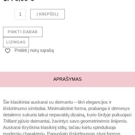
Į KREPŠELĮ
PIRKTI DABAR
LIZINGAS
Pridėti į norų sąrašą
APRAŠYMAS
Šie klasikiniai auskarai su deimantu – tikri elegancijos ir
išskirtinumo simboliai. Minimalistinė forma, prabanga ir dėmesys
detalėms sukuria laikui nepavaldų dizainą, kurio širdyje puikuojasi
Trilliant
pjūvio deimantai, žavintys savo geometrinėmis linijomis.
Auskarai išryškina klasikinį stilių, tačiau kartu spinduliuoja
moderniu charakteriu. Papuošalo išskirtinumas slypi formos