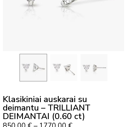
Klasikiniai auskarai su
deimantu – TRILLIANT
DEIMANTAI (0.60 ct)
Price
850,00
€
–
1770,00
€