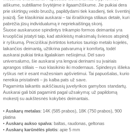
aiškume, subtiliame švytėjime ir ilgaamžiškume. Jie puikiai dera
prie skirtingų veido bruožų, papildydami tiek kasdienį, tiek šventinį
įvaizdį. Šie klasikiniai auskarai – tai išraiškinga stiliaus detalė, kuri
pabrėžia jūsų individualumą ir nepriekaištingą skonį.
Šiuose auskaruose spindintys trikampio formos deimantai yra
kruopščiai įstatyti taip, kad atskleistų maksimalų šviesos atspindį
ir ryškumą. Preciziškai įtvirtintos keturios tauriojo metalo kojelės,
laikančios deimantą, užtikrina patvarumą ir komfortą, todėl
auskarai puikiai tinka ilgalaikiam nešiojimui. Dėl savo
universalumo, šie auskarai yra lengvai derinami su įvairiais
aprangos stiliais – nuo klasikinio iki modernaus. Spindesys išlieka
ryškus net ir esant mažesniam apšvietimui. Tai papuošalas, kurio
nereikia pristatinėti – jis kalba pats už save.
Pagaminta laikantis aukščiausių juvelyrikos gamybos standartų.
Auskarai gali būti pagaminti pagal užsakymą: už papildomą
mokestį su aukštesnės kokybės deimantais.
•
Auskarų metalas
: 14K (585 prabos), 18K (750 prabos), 900
platina
•
Auskarų aukso spalva
: baltas, raudonas, geltonas
•
Auskarų karūnėlės plotis
: apie 5 mm