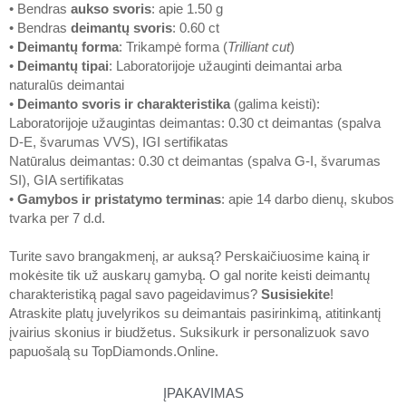
• Bendras
aukso svoris
: apie 1.50 g
• Bendras
deimantų svoris
: 0.60 ct
•
Deimantų forma
: Trikampė forma (
Trilliant cut
)
•
Deimantų tipai
: Laboratorijoje užauginti deimantai arba
naturalūs deimantai
•
Deimanto svoris ir charakteristika
(galima keisti):
Laboratorijoje užaugintas deimantas: 0.30 ct deimantas (spalva
D-E, švarumas VVS), IGI sertifikatas
Natūralus deimantas: 0.30 ct deimantas (spalva G-I, švarumas
SI), GIA sertifikatas
•
Gamybos ir pristatymo terminas
: apie 14 darbo dienų, skubos
tvarka per 7 d.d.
Turite savo brangakmenį, ar auksą? Perskaičiuosime kainą ir
mokėsite tik už auskarų gamybą. O gal norite keisti deimantų
charakteristiką pagal savo pageidavimus?
Susisiekite
!
Atraskite platų juvelyrikos su deimantais pasirinkimą, atitinkantį
įvairius skonius ir biudžetus. Suksikurk ir personalizuok savo
papuošalą su
TopDiamonds.Online
.
ĮPAKAVIMAS