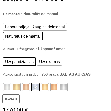
Range:
produkto
850,00 €
Deimantai
kiekis:
: Naturalūs deimantai
Through
Klasikiniai
1770,00 €
auskarai
Laboratorijoje užauginti deimantai
su
deimantu
Naturalūs deimantai
-
TRILLIANT
Auskarų užsegimas
: Užspaudžiamas
DEIMANTAI
(0.60
ct)
Užspaudžiamas
Užsukamas
Aukso spalva ir praba
: 750 praba BALTAS AUKSAS
IŠVALYTI
1770,00
€