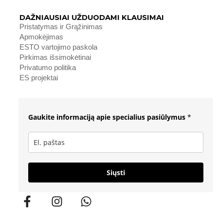
DAŽNIAUSIAI UŽDUODAMI KLAUSIMAI
Pristatymas ir Grąžinimas
Apmokėjimas
ESTO vartojimo paskola
Pirkimas išsimokėtinai
Privatumo politika
ES projektai
Gaukite informaciją apie specialius pasiūlymus
*
Siųsti
F
I
W
a
n
h