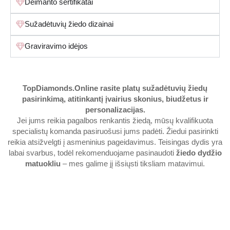
Deimanto sertifikatai
Sužadėtuvių žiedo dizainai
Graviravimo idėjos
TopDiamonds.Online
rasite platų sužadėtuvių žiedų
pasirinkimą, atitinkantį įvairius skonius, biudžetus ir
personalizacijas.
Jei jums reikia pagalbos renkantis žiedą, mūsų kvalifikuota
specialistų komanda pasiruošusi jums padėti. Žiedui pasirinkti
reikia atsižvelgti į asmeninius pageidavimus. Teisingas dydis yra
labai svarbus, todėl rekomenduojame pasinaudoti
žiedo dydžio
matuokliu
– mes galime jį išsiųsti tiksliam matavimui.