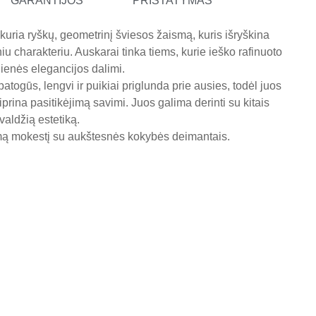
GARANTIJOS
PRISTATYMAS
uria ryškų, geometrinį šviesos žaismą, kuris išryškina
u charakteriu. Auskarai tinka tiems, kurie ieško rafinuoto
sdienės elegancijos dalimi.
atogūs, lengvi ir puikiai priglunda prie ausies, todėl juos
iprina pasitikėjimą savimi. Juos galima derinti su kitais
valdžią estetiką.
omą mokestį su aukštesnės kokybės deimantais.