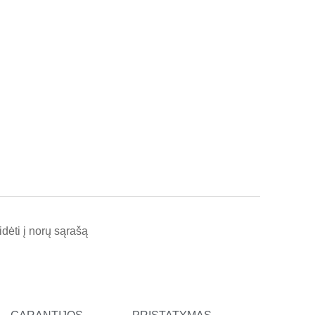
l
t
idėti į norų sąrašą