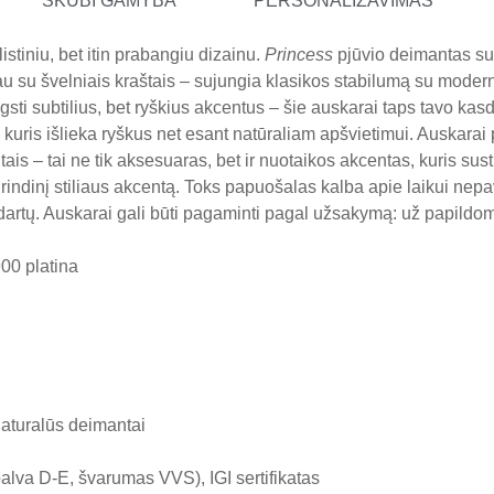
SKUBI GAMYBA
PERSONALIZAVIMAS
istiniu, bet itin prabangiu dizainu.
Princess
pjūvio deimantas suk
au su švelniais kraštais – sujungia klasikos stabilumą su moderni
ėgsti subtilius, bet ryškius akcentus – šie auskarai taps tavo ka
 kuris išlieka ryškus net esant natūraliam apšvietimui. Auskarai p
is – tai ne tik aksesuaras, bet ir nuotaikos akcentas, kuris sust
rindinį stiliaus akcentą. Toks papuošalas kalba apie laikui nepa
dartų. Auskarai gali būti pagaminti pagal užsakymą: už papild
00 platina
naturalūs deimantai
alva D-E, švarumas VVS), IGI sertifikatas