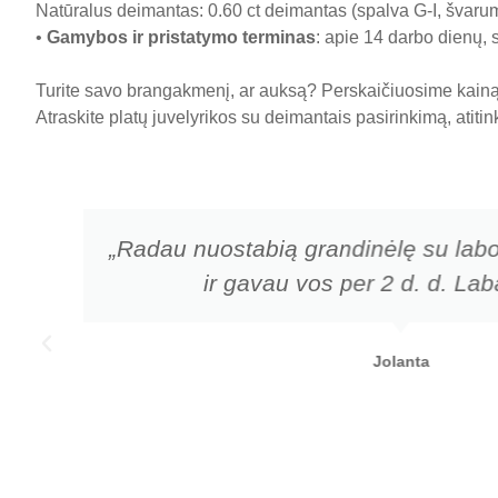
Natūralus deimantas: 0.60 ct deimantas (spalva G-I, švaruma
•
Gamybos ir pristatymo terminas
: apie 14 darbo dienų, 
Turite savo brangakmenį, ar auksą? Perskaičiuosime kainą 
Atraskite platų juvelyrikos su deimantais pasirinkimą, atiti
„Radau nuostabią grandinėlę su labo
ir gavau vos per 2 d. d. Laba
Jolanta