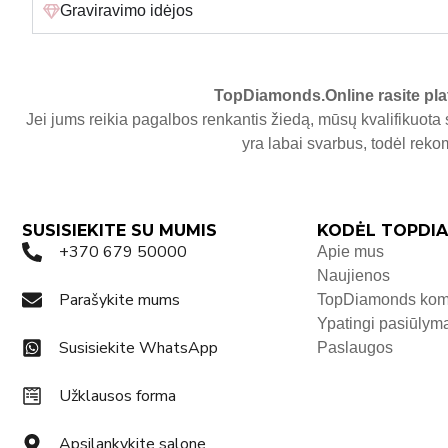
Graviravimo idėjos
TopDiamonds.Online
rasite pla
Jei jums reikia pagalbos renkantis žiedą, mūsų kvalifikuota 
yra labai svarbus, todėl re
SUSISIEKITE SU MUMIS
KODĖL TOPDIA
+370 679 50000
Apie mus
Naujienos
Parašykite mums
TopDiamonds ko
Ypatingi pasiūlym
Susisiekite WhatsApp
Paslaugos
Užklausos forma
Apsilankykite salone