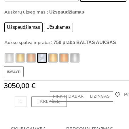
su
-
deimantu
Auskarų užsegimas
: Užspaudžiamas
a
-
l
PRINCESS
t
Užspaudžiamas
Užsukamas
DEIMANTAI
(1.20
Aukso spalva ir praba
: 750 praba BALTAS AUKSAS
ct)
IŠVALYTI
3050,00
€
Pr
PIRKTI DABAR
LIZINGAS
Į KREPŠELĮ