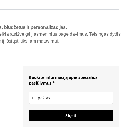
s, biudžetus ir personalizacijas.
reikia atsižvelgti į asmeninius pageidavimus. Teisingas dydis
į išsiųsti tiksliam matavimui.
Gaukite informaciją apie specialius
pasiūlymus
*
Siųsti