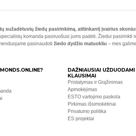
tų sužadėtuvių žiedų pasirinkimą, atitinkantį įvairius skoniu
specialistų komanda pasiruošusi jums padėti. Žiedui pasirinkti 
komenduojame pasinaudoti
žiedo dydžio matuokliu
– mes galime j
MONDS.ONLINE?
DAŽNIAUSIAI UŽDUODAMI
KLAUSIMAI
Pristatymas ir Grąžinimas
Apmokėjimas
manda
ESTO vartojimo paskola
ai
Pirkimas išsimokėtinai
Privatumo politika
ES projektai