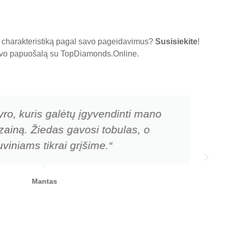
tų charakteristiką pagal savo pageidavimus?
Susisiekite
!
 savo papuošalą su
TopDiamonds.Online
.
yro, kuris galėtų įgyvendinti mano
zainą. Žiedas gavosi tobulas, o
viniams tikrai grįšime.“
Mantas