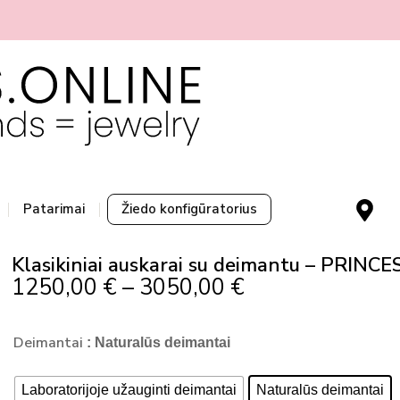
M
Patarimai
Žiedo konfigūratorius
a
p
Klasikiniai auskarai su deimantu – PRINC
-
Price
1250,00
€
–
3050,00
€
m
Range:
a
produkto
r
1250,00 €
Deimantai
: Naturalūs deimantai
kiekis:
k
Through
Klasikiniai
e
3050,00 €
auskarai
Laboratorijoje užauginti deimantai
Naturalūs deimantai
r