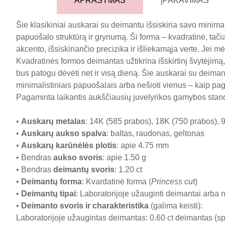
APRAŠYMAS
ĮPAKAVIMAS
Šie klasikiniai auskarai su deimantu išsiskiria savo minimal
papuošalo struktūrą ir grynumą. Ši forma – kvadratinė, tači
akcento, išsiskiriančio precizika ir išliekamąja verte. Jei m
Kvadratinės formos deimantas užtikrina išskirtinį švytėjimą,
bus patogu dėvėti net ir visą dieną. Šie auskarai su deimanta
minimalistiniais papuošalais arba nešioti vienus – kaip pag
Pagaminta laikantis aukščiausių juvelyrikos gamybos stan
•
Auskarų metalas
: 14K (585 prabos), 18K (750 prabos), 9
•
Auskarų aukso spalva
: baltas, raudonas, geltonas
•
Auskarų karūnėlės plotis
: apie 4.75 mm
• Bendras
aukso svoris
: apie 1.50 g
• Bendras
deimantų svoris
: 1.20 ct
•
Deimantų forma
: Kvardatinė forma (
Princess cut
)
•
Deimantų tipai
: Laboratorijoje užauginti deimantai arba 
•
Deimanto svoris ir charakteristika
(galima keisti):
Laboratorijoje užaugintas deimantas: 0.60 ct deimantas (sp