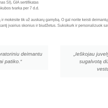
s SI), GIA sertifikatas
skubos tvarka per 7 d.d.
ir mokėsite tik už auskarų gamybą. O gal norite keisti deiman
nkantį įvairius skonius ir biudžetus. Suksikurk ir personalizuok
ratoriniu deimantu
„Ieškojau juvel
i patiko.“
sugalvotą di
vestu