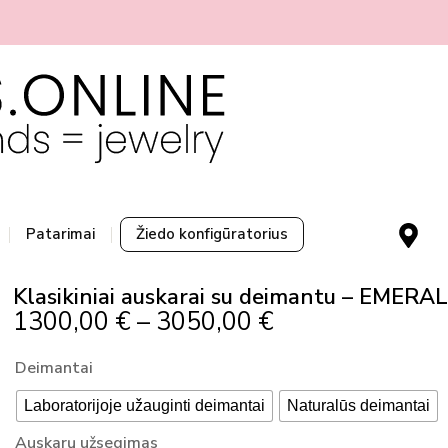
M
Patarimai
Žiedo konfigūratorius
a
p
Klasikiniai auskarai su deimantu – EMERA
-
Price
1300,00
€
–
3050,00
€
m
Range:
a
produkto
Deimantai
r
1300,00 €
kiekis:
k
Through
Laboratorijoje užauginti deimantai
Naturalūs deimantai
Klasikiniai
e
3050,00 €
auskarai
Auskarų užsegimas
r