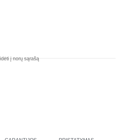
l
t
idėti į norų sąrašą