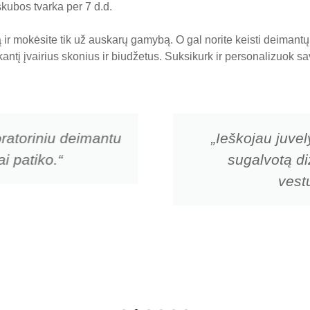
skubos tvarka per 7 d.d.
ir mokėsite tik už auskarų gamybą. O gal norite keisti deiman
nkantį įvairius skonius ir biudžetus. Suksikurk ir personalizuok
ratoriniu deimantu
„Ieškojau juvel
i patiko.“
sugalvotą di
vestu