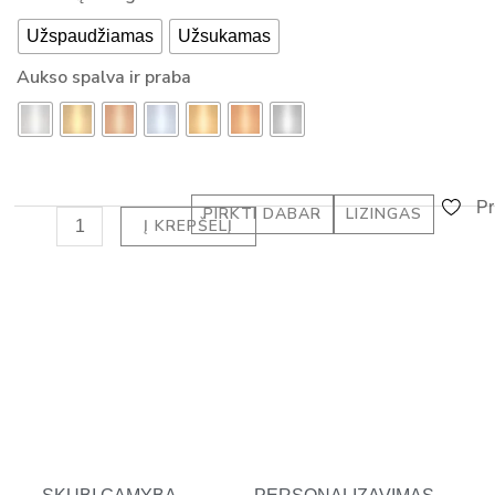
su
-
Užspaudžiamas
Užsukamas
deimantu
a
-
Aukso spalva ir praba
l
EMERALD
t
DEIMANTAI
(1.20
ct)
Pr
PIRKTI DABAR
LIZINGAS
Į KREPŠELĮ