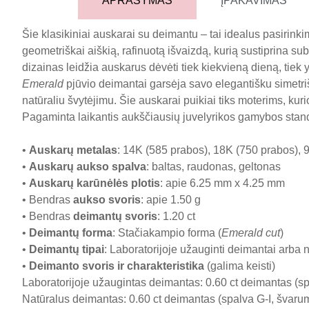
APRAŠYMAS
ĮPAKAVIMAS
Šie klasikiniai auskarai su deimantu – tai idealus pasirin
geometriškai aiškią, rafinuotą išvaizdą, kurią sustiprina subt
dizainas leidžia auskarus dėvėti tiek kiekvieną dieną, tiek
Emerald
pjūvio deimantai garsėja savo elegantišku simetrišk
natūraliu švytėjimu. Šie auskarai puikiai tiks moterims, kur
Pagaminta laikantis aukščiausių juvelyrikos gamybos stan
•
Auskarų metalas
: 14K (585 prabos), 18K (750 prabos), 9
•
Auskarų aukso spalva
: baltas, raudonas, geltonas
•
Auskarų karūnėlės plotis
: apie 6.25 mm x 4.25 mm
• Bendras
aukso svoris
: apie 1.50 g
• Bendras
deimantų svoris
: 1.20 ct
•
Deimantų forma
: Stačiakampio forma (
Emerald cut
)
•
Deimantų tipai
: Laboratorijoje užauginti deimantai arba 
•
Deimanto svoris ir charakteristika
(galima keisti)
Laboratorijoje užaugintas deimantas: 0.60 ct deimantas (sp
Natūralus deimantas: 0.60 ct deimantas (spalva G-I, švaruma