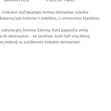
GARANTIJOS
PRISTATYMAS
no. Unikalus stačiakampio formos deimantas suteikia
balansą tarp tvirtumo ir estetikos, o universalus klasikinis
ys sukuria gilų šviesos žaismą, kuris papuošia veidą
e tik aksesuaras – tai jausmas, kuris lydi visą dieną.
omą mokestį su aukštesnės kokybės deimantais.