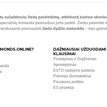
tų sužadėtuvių žiedų pasirinkimą, atitinkantį įvairius skoniu
specialistų komanda pasiruošusi jums padėti. Žiedui pasirinkti 
komenduojame pasinaudoti
žiedo dydžio matuokliu
– mes galime j
MONDS.ONLINE?
DAŽNIAUSIAI UŽDUODAMI
KLAUSIMAI
Pristatymas ir Grąžinimas
Apmokėjimas
manda
ESTO vartojimo paskola
ai
Pirkimas išsimokėtinai
Privatumo politika
ES projektai