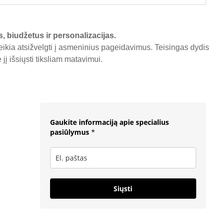
s, biudžetus ir personalizacijas.
reikia atsižvelgti į asmeninius pageidavimus. Teisingas dydis
į išsiųsti tiksliam matavimui.
Gaukite informaciją apie specialius
pasiūlymus
*
Siųsti
F
I
W