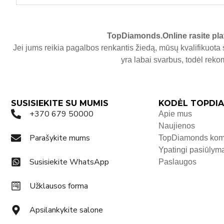
TopDiamonds.Online
rasite pla
Jei jums reikia pagalbos renkantis žiedą, mūsų kvalifikuota 
yra labai svarbus, todėl re
SUSISIEKITE SU MUMIS
KODĖL TOPDIA
+370 679 50000
Apie mus
Naujienos
Parašykite mums
TopDiamonds ko
Ypatingi pasiūlym
Susisiekite WhatsApp
Paslaugos
Užklausos forma
Apsilankykite salone