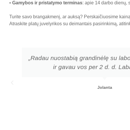
•
Gamybos ir pristatymo terminas
: apie 14 darbo dienų, 
Turite savo brangakmenį, ar auksą? Perskaičiuosime kainą 
Atraskite platų juvelyrikos su deimantais pasirinkimą, atiti
„Radau nuostabią grandinėlę su labo
ir gavau vos per 2 d. d. Laba
Jolanta