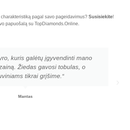
tų charakteristiką pagal savo pageidavimus?
Susisiekite
!
 savo papuošalą su
TopDiamonds.Online
.
yro, kuris galėtų įgyvendinti mano
zainą. Žiedas gavosi tobulas, o
viniams tikrai grįšime.“
Mantas