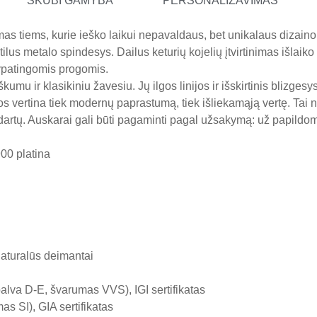
SKUBI GAMYBA
PERSONALIZAVIMAS
kimas tiems, kurie ieško laikui nepavaldaus, bet unikalaus dizai
ilus metalo spindesys. Dailus keturių kojelių įtvirtinimas išlaiko 
 ypatingomis progomis.
umu ir klasikiniu žavesiu. Jų ilgos linijos ir išskirtinis blizges
ios vertina tiek modernų paprastumą, tiek išliekamąją vertę. Tai n
dartų. Auskarai gali būti pagaminti pagal užsakymą: už papild
00 platina
naturalūs deimantai
alva D-E, švarumas VVS), IGI sertifikatas
s SI), GIA sertifikatas