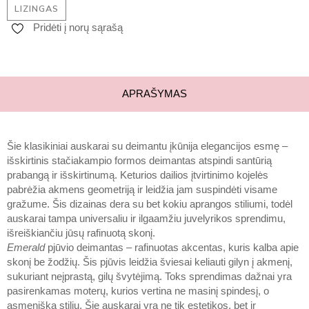
LIZINGAS
Pridėti į norų sąrašą
APRAŠYMAS
Šie klasikiniai auskarai su deimantu įkūnija elegancijos esmę –
išskirtinis stačiakampio formos deimantas atspindi santūrią
prabangą ir išskirtinumą. Keturios dailios įtvirtinimo kojelės
pabrėžia akmens geometriją ir leidžia jam suspindėti visame
gražume. Šis dizainas dera su bet kokiu aprangos stiliumi, todėl
auskarai tampa universaliu ir ilgaamžiu juvelyrikos sprendimu,
išreiškiančiu jūsų rafinuotą skonį.
Emerald
pjūvio deimantas – rafinuotas akcentas, kuris kalba apie
skonį be žodžių. Šis pjūvis leidžia šviesai keliauti gilyn į akmenį,
sukuriant neįprastą, gilų švytėjimą. Toks sprendimas dažnai yra
pasirenkamas moterų, kurios vertina ne masinį spindesį, o
asmenišką stilių. Šie auskarai yra ne tik estetikos, bet ir