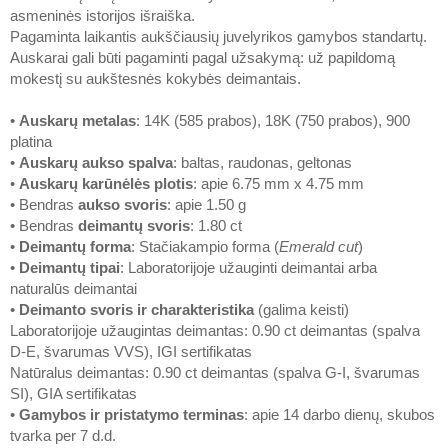
asmeninės istorijos išraiška.
Pagaminta laikantis aukščiausių juvelyrikos gamybos standartų.
Auskarai gali būti pagaminti pagal užsakymą: už papildomą
mokestį su aukštesnės kokybės deimantais.
•
Auskarų metalas
: 14K (585 prabos), 18K (750 prabos), 900
platina
•
Auskarų aukso spalva
: baltas, raudonas, geltonas
•
Auskarų karūnėlės plotis
: apie 6.75 mm x 4.75 mm
• Bendras
aukso svoris
: apie 1.50 g
• Bendras
deimantų svoris
: 1.80 ct
•
Deimantų forma
: Stačiakampio forma (
Emerald cut
)
•
Deimantų tipai
: Laboratorijoje užauginti deimantai arba
naturalūs deimantai
•
Deimanto svoris ir charakteristika
(galima keisti)
Laboratorijoje užaugintas deimantas: 0.90 ct deimantas (spalva
D-E, švarumas VVS), IGI sertifikatas
Natūralus deimantas: 0.90 ct deimantas (spalva G-I, švarumas
SI), GIA sertifikatas
•
Gamybos ir pristatymo terminas
: apie 14 darbo dienų, skubos
tvarka per 7 d.d.