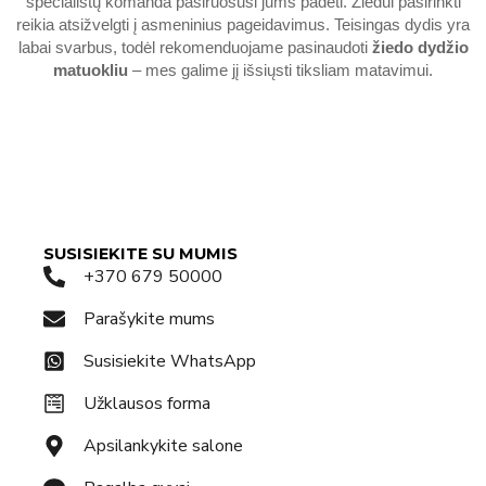
specialistų komanda pasiruošusi jums padėti. Žiedui pasirinkti
reikia atsižvelgti į asmeninius pageidavimus. Teisingas dydis yra
labai svarbus, todėl rekomenduojame pasinaudoti
žiedo dydžio
matuokliu
– mes galime jį išsiųsti tiksliam matavimui.
SUSISIEKITE SU MUMIS
+370 679 50000
Parašykite mums
Susisiekite WhatsApp
Užklausos forma
Apsilankykite salone