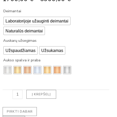
Range:
produkto
Deimantai
1700,00 €
kiekis:
Through
Klasikiniai
Laboratorijoje užauginti deimantai
5900,00 €
auskarai
Naturalūs deimantai
su
deimantu
Auskarų užsegimas
-
EMERALD
Užspaudžiamas
Užsukamas
DEIMANTAI
(1.80
Aukso spalva ir praba
ct)
Į KREPŠELĮ
PIRKTI DABAR