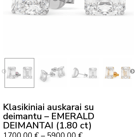
Klasikiniai auskarai su
deimantu – EMERALD
DEIMANTAI (1.80 ct)
Price
1700,00
€
–
5900,00
€