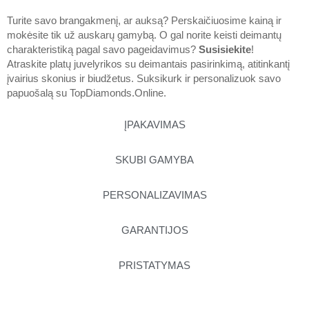
Turite savo brangakmenį, ar auksą? Perskaičiuosime kainą ir
mokėsite tik už auskarų gamybą. O gal norite keisti deimantų
charakteristiką pagal savo pageidavimus?
Susisiekite
!
Atraskite platų juvelyrikos su deimantais pasirinkimą, atitinkantį
įvairius skonius ir biudžetus. Suksikurk ir personalizuok savo
papuošalą su
TopDiamonds.Online
.
ĮPAKAVIMAS
SKUBI GAMYBA
PERSONALIZAVIMAS
GARANTIJOS
PRISTATYMAS