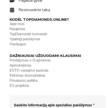
Pagalba gyvai
Rezervuokite laiką
KODĖL TOPDIAMONDS.ONLINE?
Apie mus
Naujienos
TopDiamonds komanda
Ypatingi pasiūlymai
Paslaugos
DAŽNIAUSIAI UŽDUODAMI KLAUSIMAI
Pristatymas ir Grąžinimas
Apmokėjimas
ESTO vartojimo paskola
Pirkimas išsimokėtinai
Privatumo politika
ES projektai
Gaukite informaciją apie specialius pasiūlymus
*