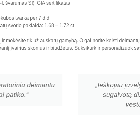
I, švarumas SI), GIA sertifikatas
skubos tvarka per 7 d.d.
atų svorio paklaida: 1.68 – 1.72 ct
ir mokėsite tik už auskarų gamybą. O gal norite keisti deiman
nkantį įvairius skonius ir biudžetus. Suksikurk ir personalizuok
ratoriniu deimantu
„Ieškojau juvel
i patiko.“
sugalvotą di
vestu