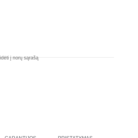
l
t
idėti į norų sąrašą