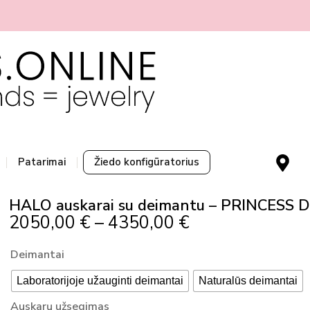
M
Patarimai
Žiedo konfigūratorius
a
p
HALO auskarai su deimantu – PRINCESS D
-
Price
2050,00
€
–
4350,00
€
m
Range:
a
produkto
Deimantai
r
2050,00 €
kiekis:
k
Through
Laboratorijoje užauginti deimantai
Naturalūs deimantai
HALO
e
4350,00 €
auskarai
Auskarų užsegimas
r