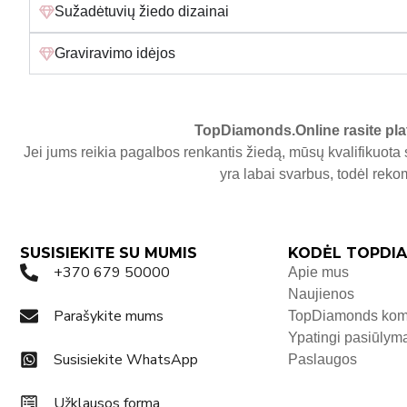
Sužadėtuvių žiedo dizainai
Graviravimo idėjos
TopDiamonds.Online
rasite pla
Jei jums reikia pagalbos renkantis žiedą, mūsų kvalifikuota 
yra labai svarbus, todėl re
SUSISIEKITE SU MUMIS
KODĖL TOPDIA
+370 679 50000
Apie mus
Naujienos
Parašykite mums
TopDiamonds ko
Ypatingi pasiūlym
Susisiekite WhatsApp
Paslaugos
Užklausos forma