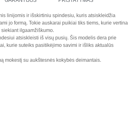
GARANTIJOS
PRISTATYMAS
 linijomis ir išskirtiniu spindesiu, kuris atsiskleidžia
 jo formą. Tokie auskarai puikiai tiks tiems, kurie vertina
a siekiant ilgaamžiškumo.
esiui atsiskleisti iš visų pusių. Šis modelis dera prie
i, kurie suteiks pasitikėjimo savimi ir išliks aktualūs
omą mokestį su aukštesnės kokybės deimantais.