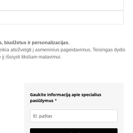
s, biudžetus ir personalizacijas.
reikia atsižvelgti į asmeninius pageidavimus. Teisingas dydis
į išsiųsti tiksliam matavimui.
Gaukite informaciją apie specialius
pasiūlymus
*