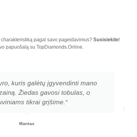
tų charakteristiką pagal savo pageidavimus?
Susisiekite
!
 savo papuošalą su
TopDiamonds.Online
.
yro, kuris galėtų įgyvendinti mano
zainą. Žiedas gavosi tobulas, o
viniams tikrai grįšime.“
Mantas