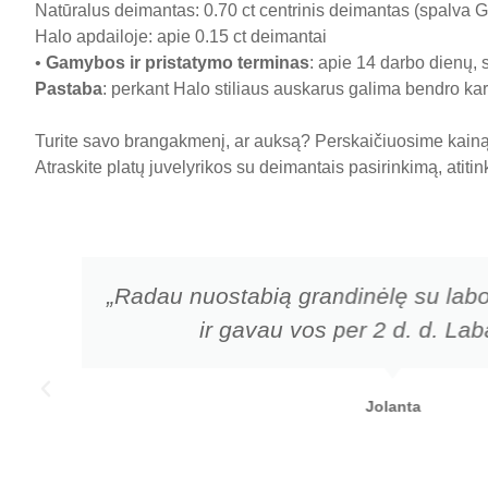
Natūralus deimantas: 0.70 ct centrinis deimantas (spalva G-
Halo apdailoje: apie 0.15 ct deimantai
•
Gamybos ir pristatymo terminas
: apie 14 darbo dienų, 
Pastaba
: perkant Halo stiliaus auskarus galima bendro kar
Turite savo brangakmenį, ar auksą? Perskaičiuosime kainą 
Atraskite platų juvelyrikos su deimantais pasirinkimą, atiti
„Radau nuostabią grandinėlę su labo
ir gavau vos per 2 d. d. Laba
Jolanta