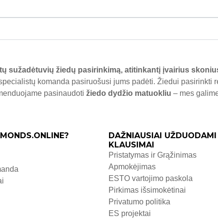
tų sužadėtuvių žiedų pasirinkimą, atitinkantį įvairius skoniu
specialistų komanda pasiruošusi jums padėti. Žiedui pasirinkti 
komenduojame pasinaudoti
žiedo dydžio matuokliu
– mes galime j
MONDS.ONLINE?
DAŽNIAUSIAI UŽDUODAMI
KLAUSIMAI
Pristatymas ir Grąžinimas
Apmokėjimas
manda
ESTO vartojimo paskola
ai
Pirkimas išsimokėtinai
Privatumo politika
ES projektai