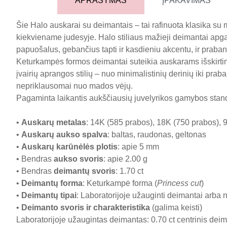
APRAŠYMAS
ĮPAKAVIMAS
Šie Halo auskarai su deimantais – tai rafinuota klasika su
kiekviename judesyje. Halo stiliaus mažieji deimantai apgau
papuošalus, gebančius tapti ir kasdieniu akcentu, ir praba
Keturkampės formos deimantai suteikia auskarams išskirtinį c
įvairių aprangos stilių – nuo minimalistinių derinių iki prab
nepriklausomai nuo mados vėjų.
Pagaminta laikantis aukščiausių juvelyrikos gamybos stan
•
Auskarų metalas
: 14K (585 prabos), 18K (750 prabos), 9
•
Auskarų aukso spalva
: baltas, raudonas, geltonas
•
Auskarų karūnėlės plotis
: apie 5 mm
• Bendras
aukso svoris
: apie 2.00 g
• Bendras
deimantų svoris
: 1.70 ct
•
Deimantų forma
: Keturkampė forma (
Princess cut
)
•
Deimantų tipai
: Laboratorijoje užauginti deimantai arba 
•
Deimanto svoris ir charakteristika
(galima keisti)
Laboratorijoje užaugintas deimantas: 0.70 ct centrinis dei