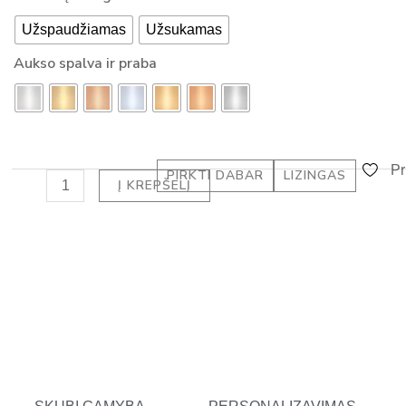
su
-
Užspaudžiamas
Užsukamas
deimantu
a
-
Aukso spalva ir praba
l
PRINCESS
t
DEIMANTAI
(1.70
ct)
Pr
PIRKTI DABAR
LIZINGAS
Į KREPŠELĮ