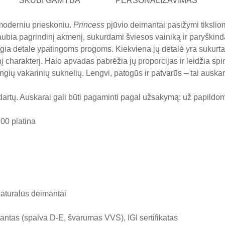
SKUBI GAMYBA
PERSONALIZAVIMAS
 moderniu prieskoniu.
Princess
pjūvio deimantai pasižymi tiksliomis
bia pagrindinį akmenį, sukurdami šviesos vainiką ir paryškindami
ngia detale ypatingoms progoms. Kiekviena jų detalė yra sukurt
harakterį. Halo apvadas pabrėžia jų proporcijas ir leidžia spind
angių vakarinių suknelių. Lengvi, patogūs ir patvarūs – tai auskara
dartų. Auskarai gali būti pagaminti pagal užsakymą: už papild
00 platina
naturalūs deimantai
mantas (spalva D-E, švarumas VVS), IGI sertifikatas