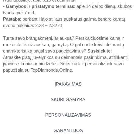
•
Gamybos ir pristatymo terminas
: apie 14 darbo dienų, skubos
tvarka per 7 d.d.
Pastaba
: perkant Halo stiliaus auskarus galima bendro karatų
svorio paklaida: 2.28 – 2.32 ct
Turite savo brangakmenį, ar auksą? Perskaičiuosime kainą ir
mokėsite tik už auskarų gamybą. O gal norite keisti deimantų
charakteristiką pagal savo pageidavimus?
Susisiekite
!
Atraskite platų juvelyrikos su deimantais pasirinkimą, atitinkantį
įvairius skonius ir biudžetus. Suksikurk ir personalizuok savo
papuošalą su
TopDiamonds.Online
.
ĮPAKAVIMAS
SKUBI GAMYBA
PERSONALIZAVIMAS
GARANTIJOS