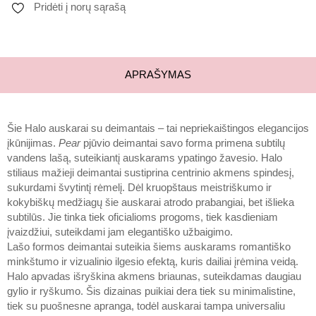
Pridėti į norų sąrašą
APRAŠYMAS
Šie Halo auskarai su deimantais – tai nepriekaištingos elegancijos
įkūnijimas.
Pear
pjūvio deimantai savo forma primena subtilų
vandens lašą, suteikiantį auskarams ypatingo žavesio. Halo
stiliaus mažieji deimantai sustiprina centrinio akmens spindesį,
sukurdami švytintį rėmelį. Dėl kruopštaus meistriškumo ir
kokybiškų medžiagų šie auskarai atrodo prabangiai, bet išlieka
subtilūs. Jie tinka tiek oficialioms progoms, tiek kasdieniam
įvaizdžiui, suteikdami jam elegantiško užbaigimo.
Lašo formos deimantai suteikia šiems auskarams romantiško
minkštumo ir vizualinio ilgesio efektą, kuris dailiai įrėmina veidą.
Halo apvadas išryškina akmens briaunas, suteikdamas daugiau
gylio ir ryškumo. Šis dizainas puikiai dera tiek su minimalistine,
tiek su puošnesne apranga, todėl auskarai tampa universaliu