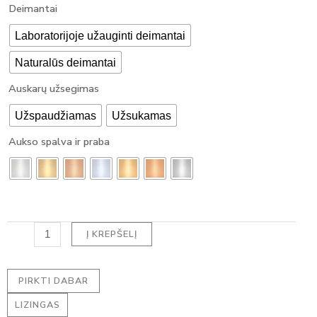
produkto
Deimantai
2200,00 €
kiekis:
Through
HALO
Laboratorijoje užauginti deimantai
7700,00 €
auskarai
Naturalūs deimantai
su
deimantais
Auskarų užsegimas
-
PEAR
Užspaudžiamas
Užsukamas
DEIMANTAI
(2.30
Aukso spalva ir praba
ct)
Į KREPŠELĮ
PIRKTI DABAR
LIZINGAS