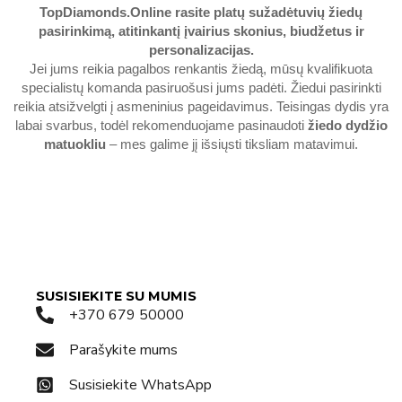
TopDiamonds.Online
rasite platų sužadėtuvių žiedų
pasirinkimą, atitinkantį įvairius skonius, biudžetus ir
personalizacijas.
Jei jums reikia pagalbos renkantis žiedą, mūsų kvalifikuota
specialistų komanda pasiruošusi jums padėti. Žiedui pasirinkti
reikia atsižvelgti į asmeninius pageidavimus. Teisingas dydis yra
labai svarbus, todėl rekomenduojame pasinaudoti
žiedo dydžio
matuokliu
– mes galime jį išsiųsti tiksliam matavimui.
SUSISIEKITE SU MUMIS
+370 679 50000
Parašykite mums
Susisiekite WhatsApp