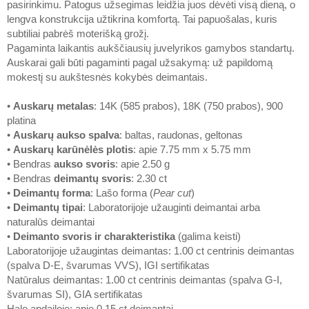
pasirinkimu. Patogus užsegimas leidžia juos dėvėti visą dieną, o
lengva konstrukcija užtikrina komfortą. Tai papuošalas, kuris
subtiliai pabrėš moterišką grožį.
Pagaminta laikantis aukščiausių juvelyrikos gamybos standartų.
Auskarai gali būti pagaminti pagal užsakymą: už papildomą
mokestį su aukštesnės kokybės deimantais.
•
Auskarų metalas
: 14K (585 prabos), 18K (750 prabos), 900
platina
•
Auskarų aukso spalva
: baltas, raudonas, geltonas
•
Auskarų karūnėlės plotis
: apie 7.75 mm x 5.75 mm
• Bendras
aukso svoris
: apie 2.50 g
• Bendras
deimantų svoris
: 2.30 ct
•
Deimantų forma
: Lašo forma (
Pear cut
)
•
Deimantų tipai
: Laboratorijoje užauginti deimantai arba
naturalūs deimantai
•
Deimanto svoris ir charakteristika
(galima keisti)
Laboratorijoje užaugintas deimantas: 1.00 ct centrinis deimantas
(spalva D-E, švarumas VVS), IGI sertifikatas
Natūralus deimantas: 1.00 ct centrinis deimantas (spalva G-I,
švarumas SI), GIA sertifikatas
Halo apdailoje: apie 0.15 ct deimantai