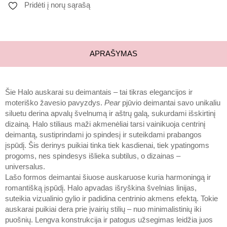
Pridėti į norų sąrašą
APRAŠYMAS
Šie Halo auskarai su deimantais – tai tikras elegancijos ir
moteriško žavesio pavyzdys.
Pear
pjūvio deimantai savo unikaliu
siluetu derina apvalų švelnumą ir aštrų galą, sukurdami išskirtinį
dizainą. Halo stiliaus maži akmenėliai tarsi vainikuoja centrinį
deimantą, sustiprindami jo spindesį ir suteikdami prabangos
įspūdį. Šis derinys puikiai tinka tiek kasdienai, tiek ypatingoms
progoms, nes spindesys išlieka subtilus, o dizainas –
universalus.
Lašo formos deimantai šiuose auskaruose kuria harmoningą ir
romantišką įspūdį. Halo apvadas išryškina švelnias linijas,
suteikia vizualinio gylio ir padidina centrinio akmens efektą. Tokie
auskarai puikiai dera prie įvairių stilių – nuo minimalistinių iki
puošnių. Lengva konstrukcija ir patogus užsegimas leidžia juos