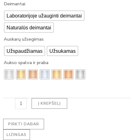
produkto
Deimantai
1350,00 €
kiekis:
Through
HALO
Laboratorijoje užauginti deimantai
2270,00 €
auskarai
Naturalūs deimantai
su
deimantais
Auskarų užsegimas
-
PEAR
Užspaudžiamas
Užsukamas
DEIMANTAI
(0.90
Aukso spalva ir praba
ct)
Į KREPŠELĮ
PIRKTI DABAR
LIZINGAS