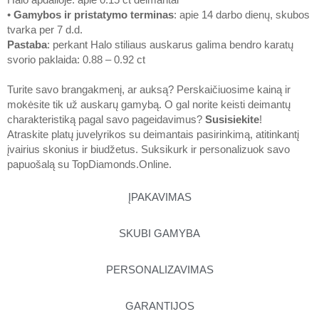
•
Gamybos ir pristatymo terminas
: apie 14 darbo dienų, skubos
tvarka per 7 d.d.
Pastaba
: perkant Halo stiliaus auskarus galima bendro karatų
svorio paklaida: 0.88 – 0.92 ct
Turite savo brangakmenį, ar auksą? Perskaičiuosime kainą ir
mokėsite tik už auskarų gamybą. O gal norite keisti deimantų
charakteristiką pagal savo pageidavimus?
Susisiekite
!
Atraskite platų juvelyrikos su deimantais pasirinkimą, atitinkantį
įvairius skonius ir biudžetus. Suksikurk ir personalizuok savo
papuošalą su
TopDiamonds.Online
.
ĮPAKAVIMAS
SKUBI GAMYBA
PERSONALIZAVIMAS
GARANTIJOS