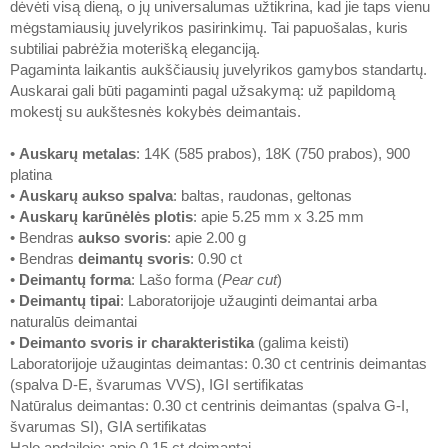
dėvėti visą dieną, o jų universalumas užtikrina, kad jie taps vienu
mėgstamiausių juvelyrikos pasirinkimų. Tai papuošalas, kuris
subtiliai pabrėžia moterišką eleganciją.
Pagaminta laikantis aukščiausių juvelyrikos gamybos standartų.
Auskarai gali būti pagaminti pagal užsakymą: už papildomą
mokestį su aukštesnės kokybės deimantais.
•
Auskarų metalas
: 14K (585 prabos), 18K (750 prabos), 900
platina
•
Auskarų aukso spalva
: baltas, raudonas, geltonas
•
Auskarų karūnėlės plotis
: apie 5.25 mm x 3.25 mm
• Bendras
aukso svoris
: apie 2.00 g
• Bendras
deimantų svoris
: 0.90 ct
•
Deimantų forma
: Lašo forma (
Pear cut
)
•
Deimantų tipai
: Laboratorijoje užauginti deimantai arba
naturalūs deimantai
•
Deimanto svoris ir charakteristika
(galima keisti)
Laboratorijoje užaugintas deimantas: 0.30 ct centrinis deimantas
(spalva D-E, švarumas VVS), IGI sertifikatas
Natūralus deimantas: 0.30 ct centrinis deimantas (spalva G-I,
švarumas SI), GIA sertifikatas
Halo apdailoje: apie 0.15 ct deimantai