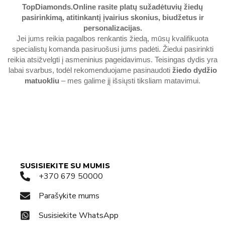
TopDiamonds.Online
rasite platų sužadėtuvių žiedų
pasirinkimą, atitinkantį įvairius skonius, biudžetus ir
personalizacijas.
Jei jums reikia pagalbos renkantis žiedą, mūsų kvalifikuota
specialistų komanda pasiruošusi jums padėti. Žiedui pasirinkti
reikia atsižvelgti į asmeninius pageidavimus. Teisingas dydis yra
labai svarbus, todėl rekomenduojame pasinaudoti
žiedo dydžio
matuokliu
– mes galime jį išsiųsti tiksliam matavimui.
SUSISIEKITE SU MUMIS
+370 679 50000
Parašykite mums
Susisiekite WhatsApp