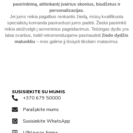
pasirinkimą, atitinkantį įvairius skonius, biudžetus ir
personalizacijas.
Jei jums reikia pagalbos renkantis žiedą, mūsų kvalifikuota
specialistų komanda pasiruošusi jums padėti. Žiedui pasirinkti
reikia atsižvelgti į asmeninius pageidavimus. Teisingas dydis yra
labai svarbus, todėl rekomenduojame pasinaudoti
žiedo dydžio
matuokliu
– mes galime jį išsiųsti tiksliam matavimui.
SUSISIEKITE SU MUMIS
+370 679 50000
Parašykite mums
Susisiekite WhatsApp
Užklausos forma