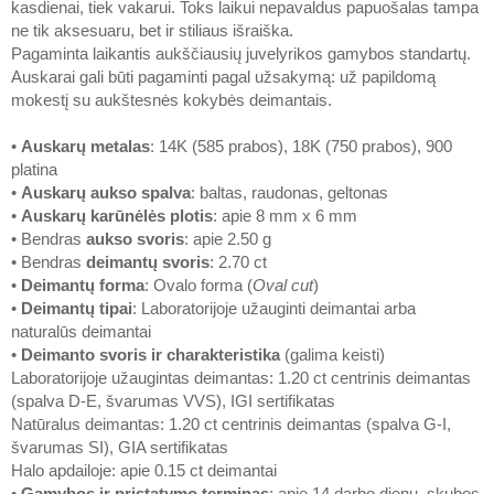
kasdienai, tiek vakarui. Toks laikui nepavaldus papuošalas tampa
ne tik aksesuaru, bet ir stiliaus išraiška.
Pagaminta laikantis aukščiausių juvelyrikos gamybos standartų.
Auskarai gali būti pagaminti pagal užsakymą: už papildomą
mokestį su aukštesnės kokybės deimantais.
•
Auskarų metalas
: 14K (585 prabos), 18K (750 prabos), 900
platina
•
Auskarų aukso spalva
: baltas, raudonas, geltonas
•
Auskarų karūnėlės plotis
: apie 8 mm x 6 mm
• Bendras
aukso svoris
: apie 2.50 g
• Bendras
deimantų svoris
: 2.70 ct
•
Deimantų forma
: Ovalo forma (
Oval cut
)
•
Deimantų tipai
: Laboratorijoje užauginti deimantai arba
naturalūs deimantai
•
Deimanto svoris ir charakteristika
(galima keisti)
Laboratorijoje užaugintas deimantas: 1.20 ct centrinis deimantas
(spalva D-E, švarumas VVS), IGI sertifikatas
Natūralus deimantas: 1.20 ct centrinis deimantas (spalva G-I,
švarumas SI), GIA sertifikatas
Halo apdailoje: apie 0.15 ct deimantai
•
Gamybos ir pristatymo terminas
: apie 14 darbo dienų, skubos