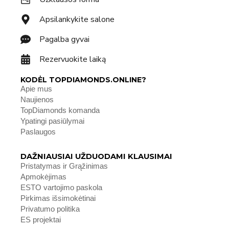
Apsilankykite salone
Pagalba gyvai
Rezervuokite laiką
KODĖL TOPDIAMONDS.ONLINE?
Apie mus
Naujienos
TopDiamonds komanda
Ypatingi pasiūlymai
Paslaugos
DAŽNIAUSIAI UŽDUODAMI KLAUSIMAI
Pristatymas ir Grąžinimas
Apmokėjimas
ESTO vartojimo paskola
Pirkimas išsimokėtinai
Privatumo politika
ES projektai