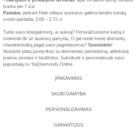
tvarka per 7 d.d.
Pastaba
: perkant Halo stiliaus auskarus galima bendro karatų
svorio paklaida: 2.68 – 2.72 ct
Turite savo brangakmenį, ar auksą? Perskaičiuosime kainą ir
mokėsite tik už auskarų gamybą. O gal norite keisti deimantų
charakteristiką pagal savo pageidavimus?
Susisiekite
!
Atraskite platų juvelyrikos su deimantais pasirinkimą, atitinkantį
įvairius skonius ir biudžetus. Suksikurk ir personalizuok savo
papuošalą su
TopDiamonds.Online
.
ĮPAKAVIMAS
SKUBI GAMYBA
PERSONALIZAVIMAS
GARANTIJOS