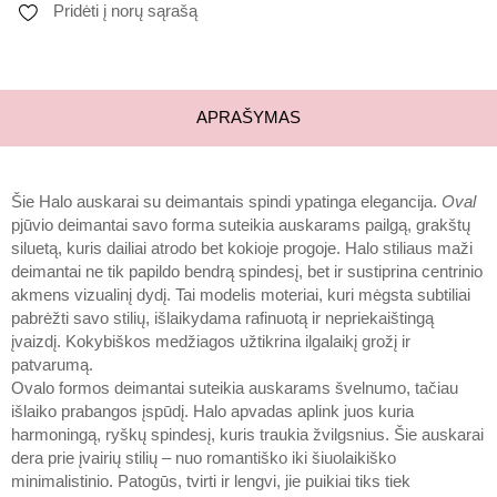
Pridėti į norų sąrašą
APRAŠYMAS
Šie Halo auskarai su deimantais spindi ypatinga elegancija.
Oval
pjūvio deimantai savo forma suteikia auskarams pailgą, grakštų
siluetą, kuris dailiai atrodo bet kokioje progoje. Halo stiliaus maži
deimantai ne tik papildo bendrą spindesį, bet ir sustiprina centrinio
akmens vizualinį dydį. Tai modelis moteriai, kuri mėgsta subtiliai
pabrėžti savo stilių, išlaikydama rafinuotą ir nepriekaištingą
įvaizdį. Kokybiškos medžiagos užtikrina ilgalaikį grožį ir
patvarumą.
Ovalo formos deimantai suteikia auskarams švelnumo, tačiau
išlaiko prabangos įspūdį. Halo apvadas aplink juos kuria
harmoningą, ryškų spindesį, kuris traukia žvilgsnius. Šie auskarai
dera prie įvairių stilių – nuo romantiško iki šiuolaikiško
minimalistinio. Patogūs, tvirti ir lengvi, jie puikiai tiks tiek