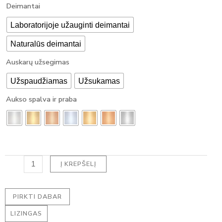
produkto
Deimantai
2450,00 €
kiekis:
Through
HALO
Laboratorijoje užauginti deimantai
8890,00 €
auskarai
Naturalūs deimantai
su
deimantais
Auskarų užsegimas
-
OVAL
Užspaudžiamas
Užsukamas
DEIMANTAI
(2.70
Aukso spalva ir praba
ct)
Į KREPŠELĮ
PIRKTI DABAR
LIZINGAS