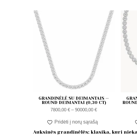
возрастанию
Диапазон
цен:
7800,00 €
–
90000,00 €
GRANDINĖLĖ SU DEIMANTAIS —
GRA
ROUND DEIMANTAI (0,30 CT)
ROUND
7800,00
€
–
90000,00
€
Pridėti į norų sąrašą
Auksinės grandinėlės: klasika, kuri niek