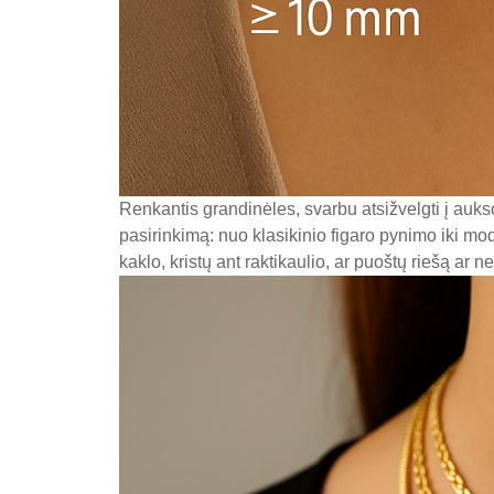
Renkantis grandinėles, svarbu atsižvelgti į auks
pasirinkimą: nuo klasikinio figaro pynimo iki mode
kaklo, kristų ant raktikaulio, ar puoštų riešą ar 