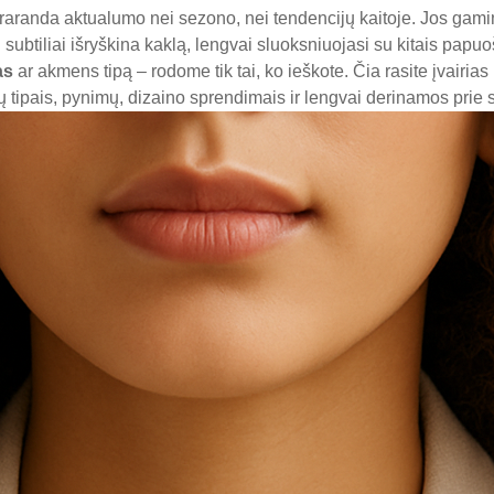
raranda aktualumo nei sezono, nei tendencijų kaitoje. Jos gam
 subtiliai išryškina kaklą, lengvai sluoksniuojasi su kitais papuoša
as
ar akmens tipą – rodome tik tai, ko ieškote. Čia rasite įvairia
mų tipais, pynimų, dizaino sprendimais ir lengvai derinamos prie s