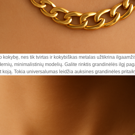
o kokybę, nes tik tvirtas ir kokybiškas metalas užtikrina ilgaam
rnių, minimalistinių modelių. Galite rinktis grandinėlės ilgį pagal
net koją. Tokia universalumas leidžia auksines grandinėles pritai