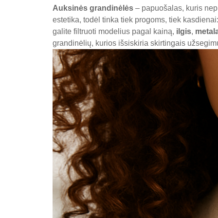
Auksinės grandinėlės
– papuošalas, kuris nep
estetika, todėl tinka tiek progoms, tiek kasdienai:
galite filtruoti modelius pagal kainą,
ilgis
,
metal
grandinėlių, kurios išsiskiria skirtingais užsegi