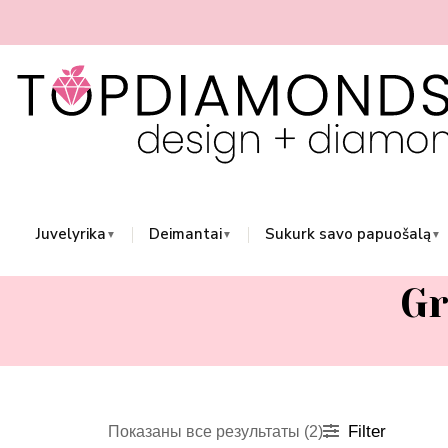
Перейти
к
содержимому
Juvelyrika
Deimantai
Sukurk savo papuošalą
▼
▼
▼
Gr
Цены:
Filter
Показаны все результаты (2)
по