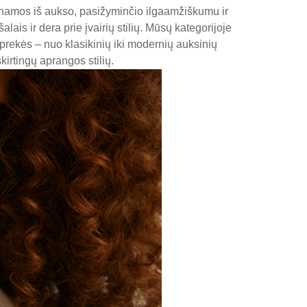
inamos iš aukso, pasižyminčio ilgaamžiškumu ir
lais ir dera prie įvairių stilių. Mūsų kategorijoje
s prekės – nuo klasikinių iki modernių auksinių
kirtingų aprangos stilių.