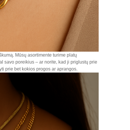
žiškumą. Mūsų asortimente turime platų
 savo poreikius – ar norite, kad ji priglustų prie
kyti prie bet kokios progos ar aprangos.