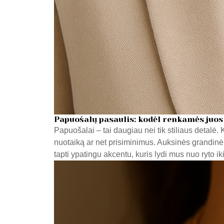
Papuošalų pasaulis: kodėl renkamės juos
Papuošalai – tai daugiau nei tik stiliaus detalė
nuotaiką ar net prisiminimus. Auksinės grandinė
tapti ypatingu akcentu, kuris lydi mus nuo ryto ik