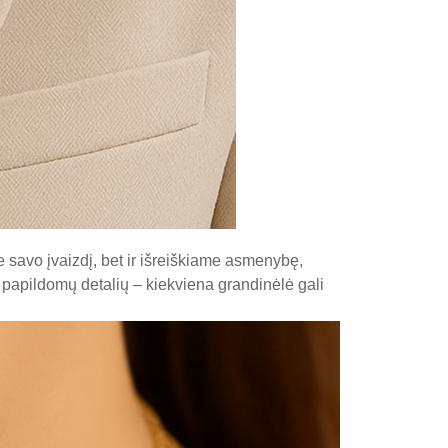
 savo įvaizdį, bet ir išreiškiame asmenybę,
 papildomų detalių – kiekviena grandinėlė gali