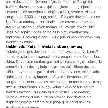
verslo dovanoms. Dovanų idėjos internetu leidžia greitai
išsirinkti dovanas suvartotojui patogiomis kategorijomis – nuo
dovanų idėjos moterims iki originalių idėjų vyrams, siūlant
daugiau nei 2,000 skirtingų patirčių. Rinkitės dovanas, kurios
ilgai išlieka atmintyje: personalizuotos dovanos ar prabangi
juvelyrika visada bus vertinamos. Jei ieškote dovanų idėjų
Lietuvoje,
topdiamonds.online
siūlo platų asortimentą
papuošalų ir dovanų kuponų, kurie puikiai papildys kiekvieną
šventinę akimirką.
Rinkimasis: Kaip išsirinkti tinkamą dovaną
Ieškote ypatingos dovanos moterims, vyrams ar vaikams?
Pirmiausia, turite apsispręsti, kokia proga ir kam dovana bus
skirta. Dovanos moterims gali būti įvairios: nuo gimtadienio iki
vestuvių, ir net tiesiog kaip staigmena. Jei ieškote dovanų
tėčiui ar vyrams, tai gali būti originalios dovanos, tokios kaip
patirtis arba dovanų kuponas. Vaikams dovanos turi būti
saugios ir malonios, tad ieškote dovanų, kurios būtų patinka jų
amžiui ir interesams. Dovanų kaina ir kokybė taip pat yra
svarbūs faktoriai, kurie turėtų būti įvertinti, kad dovaną
išsirinktumėte geriausia. Nepamirškite, kad dovana turi
atspindėti gavėjo asmenybę ir pomėgius, todėl rinkitės
atsakingai ir su meile.