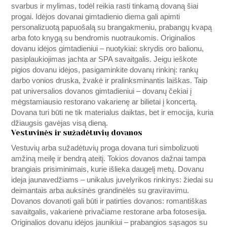
svarbus ir mylimas, todėl reikia rasti tinkamą dovaną šiai
progai. Idėjos dovanai gimtadienio diema gali apimti
personalizuotą papuošalą su brangakmeniu, prabangų kvapą
arba foto knygą su bendromis nuotraukomis. Originalios
dovanu idėjos gimtadieniui – nuotykiai: skrydis oro balionu,
pasiplaukiojimas jachta ar SPA savaitgalis. Jeigu ieškote
pigios dovanu idėjos, pasigaminkite dovanų rinkinį: rankų
darbo vonios druska, žvakė ir pralinksminantis laiškas. Taip
pat universalios dovanos gimtadieniui – dovanų čekiai į
mėgstamiausio restorano vakarienę ar bilietai į koncertą.
Dovana turi būti ne tik materialus daiktas, bet ir emocija, kuria
džiaugsis gavėjas visą dieną.
Vestuvinės ir sužadėtuvių dovanos
Vestuvių arba sužadėtuvių proga dovana turi simbolizuoti
amžiną meilę ir bendrą ateitį. Tokios dovanos dažnai tampa
brangiais prisiminimais, kurie išlieka daugelį metų. Dovanu
ideja jaunavedžiams – unikalus juvelyrikos rinkinys: žiedai su
deimantais arba auksinės grandinėlės su graviravimu.
Dovanos dovanoti gali būti ir patirties dovanos: romantiškas
savaitgalis, vakarienė privačiame restorane arba fotosesija.
Originalios dovanu idėjos jaunikiui – prabangios sąsagos su