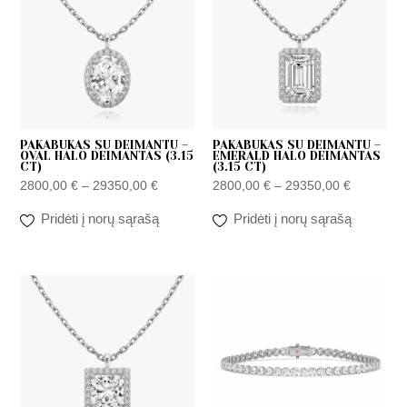
through
through
29350,00 €
29350,00
PAKABUKAS SU DEIMANTU –
PAKABUKAS SU DEIMANTU –
OVAL HALO DEIMANTAS (3.15
EMERALD HALO DEIMANTAS
CT)
(3.15 CT)
2800,00
€
–
29350,00
€
2800,00
€
–
29350,00
€
Pridėti į norų sąrašą
Pridėti į norų sąrašą
Price
Price
range:
range:
2800,00 €
2950,00 €
through
through
29350,00 €
8090,00 €