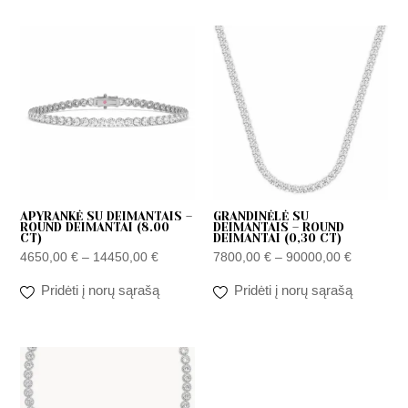
Price
Price
range:
range:
4650,00 €
7800,00 
through
through
14450,00 €
90000,00
APYRANKĖ SU DEIMANTAIS –
GRANDINĖLĖ SU
ROUND DEIMANTAI (8.00
DEIMANTAIS – ROUND
CT)
DEIMANTAI (0,30 CT)
4650,00
€
–
14450,00
€
7800,00
€
–
90000,00
€
Pridėti į norų sąrašą
Pridėti į norų sąrašą
Price
range:
36600,00 €
through