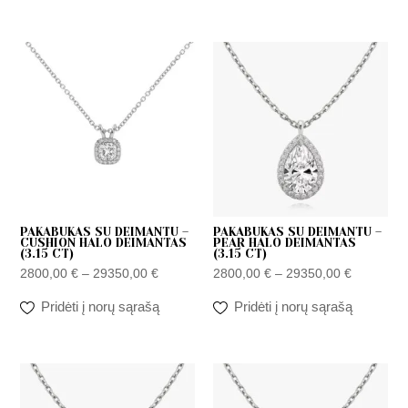
Price
Price
range:
range:
2800,00 €
2800,00 
through
through
29350,00 €
29350,00
PAKABUKAS SU DEIMANTU –
PAKABUKAS SU DEIMANTU –
CUSHION HALO DEIMANTAS
PEAR HALO DEIMANTAS
(3.15 CT)
(3.15 CT)
2800,00
€
–
29350,00
€
2800,00
€
–
29350,00
€
Pridėti į norų sąrašą
Pridėti į norų sąrašą
Price
Price
range:
range:
2800,00 €
2800,00 