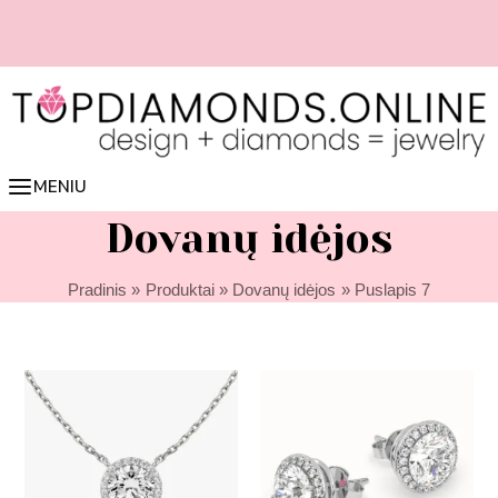
Pereiti
prie
turinio
📏 Lengvai nustatyk žiedo dydį online 👉 spausk čia
MENIU
Dovanų idėjos
Pradinis
Produktai
Dovanų idėjos
Puslapis 7
Price
Price
range:
range:
2650,00 €
2650,00 
through
through
34850,00 €
14290,00