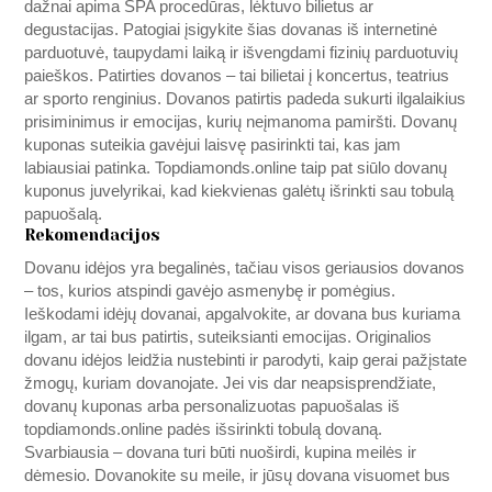
dažnai apima SPA procedūras, lėktuvo bilietus ar
degustacijas. Patogiai įsigykite šias dovanas iš internetinė
parduotuvė, taupydami laiką ir išvengdami fizinių parduotuvių
paieškos. Patirties dovanos – tai bilietai į koncertus, teatrius
ar sporto renginius. Dovanos patirtis padeda sukurti ilgalaikius
prisiminimus ir emocijas, kurių neįmanoma pamiršti. Dovanų
kuponas suteikia gavėjui laisvę pasirinkti tai, kas jam
labiausiai patinka.
Topdiamonds.online
taip pat siūlo dovanų
kuponus juvelyrikai, kad kiekvienas galėtų išrinkti sau tobulą
papuošalą.
Rekomendacijos
Dovanu idėjos yra begalinės, tačiau visos geriausios dovanos
– tos, kurios atspindi gavėjo asmenybę ir pomėgius.
Ieškodami idėjų dovanai, apgalvokite, ar dovana bus kuriama
ilgam, ar tai bus patirtis, suteiksianti emocijas. Originalios
dovanu idėjos leidžia nustebinti ir parodyti, kaip gerai pažįstate
žmogų, kuriam dovanojate. Jei vis dar neapsisprendžiate,
dovanų kuponas arba personalizuotas papuošalas iš
topdiamonds.online
padės išsirinkti tobulą dovaną.
Svarbiausia – dovana turi būti nuoširdi, kupina meilės ir
dėmesio. Dovanokite su meile, ir jūsų dovana visuomet bus