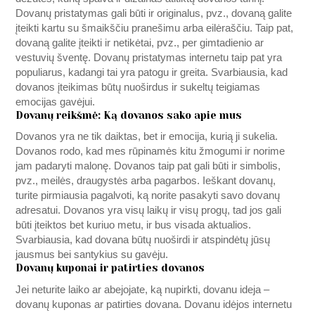
Dovanų pristatymas gali būti ir originalus, pvz., dovaną galite
įteikti kartu su šmaikščiu pranešimu arba eilėraščiu. Taip pat,
dovaną galite įteikti ir netikėtai, pvz., per gimtadienio ar
vestuvių šventę. Dovanų pristatymas internetu taip pat yra
populiarus, kadangi tai yra patogu ir greita. Svarbiausia, kad
dovanos įteikimas būtų nuoširdus ir sukeltų teigiamas
emocijas gavėjui.
Dovanų reikšmė: Ką dovanos sako apie mus
Dovanos yra ne tik daiktas, bet ir emocija, kurią ji sukelia.
Dovanos rodo, kad mes rūpinamės kitu žmogumi ir norime
jam padaryti malonę. Dovanos taip pat gali būti ir simbolis,
pvz., meilės, draugystės arba pagarbos. Ieškant dovanų,
turite pirmiausia pagalvoti, ką norite pasakyti savo dovanų
adresatui. Dovanos yra visų laikų ir visų progų, tad jos gali
būti įteiktos bet kuriuo metu, ir bus visada aktualios.
Svarbiausia, kad dovana būtų nuoširdi ir atspindėtų jūsų
jausmus bei santykius su gavėju.
Dovanų kuponai ir patirties dovanos
Jei neturite laiko ar abejojate, ką nupirkti, dovanu ideja –
dovanų kuponas ar patirties dovana. Dovanu idėjos internetu