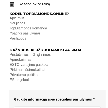
Rezervuokite laiką
KODĖL TOPDIAMONDS.ONLINE?
Apie mus
Naujienos
TopDiamonds komanda
Ypatingi pasiūlymai
Paslaugos
DAŽNIAUSIAI UŽDUODAMI KLAUSIMAI
Pristatymas ir Grąžinimas
Apmokėjimas
ESTO vartojimo paskola
Pirkimas išsimokėtinai
Privatumo politika
ES projektai
Gaukite informaciją apie specialius pasiūlymus
*