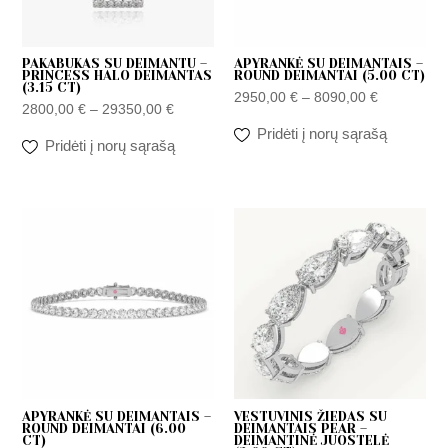
PAKABUKAS SU DEIMANTU –
APYRANKĖ SU DEIMANTAIS –
PRINCESS HALO DEIMANTAS
ROUND DEIMANTAI (5.00 CT)
(3.15 CT)
2950,00
€
–
8090,00
€
2800,00
€
–
29350,00
€
Pridėti į norų sąrašą
Pridėti į norų sąrašą
Price
Price
range:
range:
3450,00 €
4200,00 
through
through
9490,00 €
16000,00
APYRANKĖ SU DEIMANTAIS –
VESTUVINIS ŽIEDAS SU
ROUND DEIMANTAI (6.00
DEIMANTAIS PEAR –
CT)
DEIMANTINĖ JUOSTELĖ