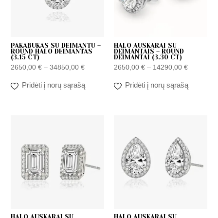
PAKABUKAS SU DEIMANTU –
HALO AUSKARAI SU
ROUND HALO DEIMANTAS
DEIMANTAIS – ROUND
(3.15 CT)
DEIMANTAI (3.30 CT)
2650,00
€
–
34850,00
€
2650,00
€
–
14290,00
€
Pridėti į norų sąrašą
Pridėti į norų sąrašą
Price
Price
range:
range:
2650,00 €
2650,00 
through
through
14290,00 €
14290,00
HALO AUSKARAI SU
HALO AUSKARAI SU