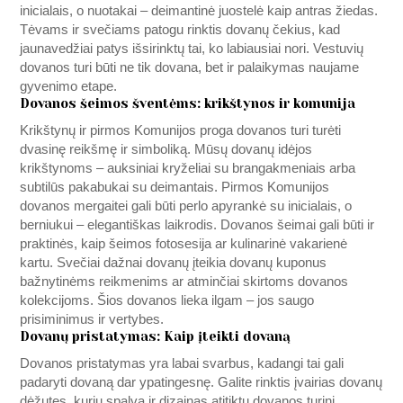
inicialais, o nuotakai – deimantinė juostelė kaip antras žiedas.
Tėvams ir svečiams patogu rinktis dovanų čekius, kad
jaunavedžiai patys išsirinktų tai, ko labiausiai nori. Vestuvių
dovanos turi būti ne tik dovana, bet ir palaikymas naujame
gyvenimo etape.
Dovanos šeimos šventėms: krikštynos ir komunija
Krikštynų ir pirmos Komunijos proga dovanos turi turėti
dvasinę reikšmę ir simboliką. Mūsų dovanų idėjos
krikštynoms – auksiniai kryželiai su brangakmeniais arba
subtilūs pakabukai su deimantais. Pirmos Komunijos
dovanos mergaitei gali būti perlo apyrankė su inicialais, o
berniukui – elegantiškas laikrodis. Dovanos šeimai gali būti ir
praktinės, kaip šeimos fotosesija ar kulinarinė vakarienė
kartu. Svečiai dažnai dovanų įteikia dovanų kuponus
bažnytinėms reikmenims ar atminčiai skirtoms dovanos
kolekcijoms. Šios dovanos lieka ilgam – jos saugo
prisiminimus ir vertybes.
Dovanų pristatymas: Kaip įteikti dovaną
Dovanos pristatymas yra labai svarbus, kadangi tai gali
padaryti dovaną dar ypatingesnę. Galite rinktis įvairias dovanų
dėžutes, kurių spalva ir dizainas atitiktų dovanos turinį.