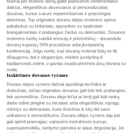
Mamai per Motinos dieną galite padovanoti sentimentalius
daiktus, elegantiškus aksesuarus ar personalizuotas
dovanas, kurios sukurs nepamirštamas ir prasmingas
akimirkas. Top originalios dovanu idėjos moterims apima
pakabukus su briliantais, apyrankes su spalvotais
brangakmeniais ir prabangius žiedus su deimantais. Dovanos
moterims turėtų suteikti emocijų ir prisiminimų – dovanokite
dovanų kuponą į SPA procedūras arba įkvėpiančią
konferenciją. Jeigu norite, kad dovaną moteriai būtų ne tik
džiaugsmo, bet ir elegancijos, rinkitės juvelyriką iš
topdiamonds.online
, o gavėja visada prisimins jūsų dovana su
meile.
Išskirtinės dovanos vyrams
Dovanu idejos vyrams dažnai apsiriboja technika ar
drabužiais, tačiau originalios dovanos gali būti tiek prabangios,
tiek asmeniškos. Dovanu ideja tėčiui ar brolį gali būti rankų
darbo odinė piniginė su inicialais arba elegantiškas sąsagų
rinkinys su deimantais, kurie išsiskiria iš kitų dėl savo
unikalumo ir asmeniškumo. Dovanu idėjos vyrams taip pat
gali apimti pramogas: vairavimo instruktorės kursas
superautomobiliu, nardymo pamoka ar alaus degustacija. Jei