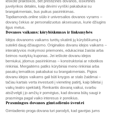
ieškote praktiškos, bet prestižinės dovanos, išskirtinės
juvelyrikos detalės, kaip dėvimi vyriški pakabukai su
brangakmeniais, bus puikus pasirinkimas.
Topdiamonds.online
siūlo ir universalios dovanos vyrams –
dovanų čekius ar personalizuotus aksesuarus, kurie džiugins
ilgus metus.
Dovanos vaikams: kūrybiškumas ir linksmybės
Idėjos dovanoms vaikams turėtų skatinti jų kūrybiškumą ir
suteikti daug džiaugsmo. Originalios dovanu idejos vaikams –
interaktyvios mokymosi priemonės, edukaciniai žaislai arba
šeimos nuotykių kuponas. Jei ieškote dovanu idejos
berniukui, įdomus pasirinkimas – konstruktoriai ar robotikos
rinkiniai. Mergaitėms patiks kūrybiniai meno rinkiniai arba
pasakų tematikos pakabukai su brangakmeniais. Pigios
dovanu idejos vaikams gali būti knygos ar stalo žaidimai –
tačiau kartais verta investuoti į vienetinę patirtį, kaip bilietai į
vaikų teatro spektaklį. Renkantis dovaną vaikui, svarbu
atsižvelgti į jo amžių ir pomėgius, kad dovana būtų saugi ir
prasminga pagal vaiko interesus ir poreikius.
Prasmingos dovanos gimtadienio šventei
Gimtadienio proga dovana turi parodyti, kad gavėjas jums