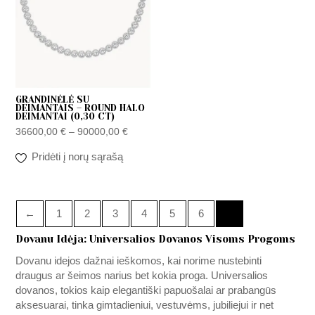
90000,00 €
GRANDINĖLĖ SU
DEIMANTAIS – ROUND HALO
DEIMANTAI (0,30 CT)
36600,00
€
–
90000,00
€
Pridėti į norų sąrašą
←
1
2
3
4
5
6
7
Dovanu Idėja: Universalios Dovanos Visoms Progoms
Dovanu idejos dažnai ieškomos, kai norime nustebinti
draugus ar šeimos narius bet kokia proga. Universalios
dovanos, tokios kaip elegantiški papuošalai ar prabangūs
aksesuarai, tinka gimtadieniui, vestuvėms, jubiliejui ir net