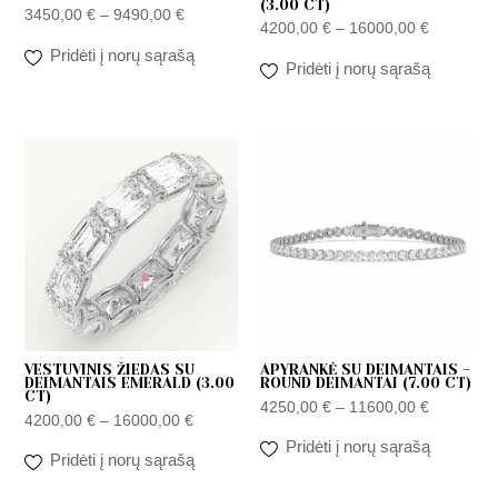
(3.00 CT)
3450,00
€
–
9490,00
€
4200,00
€
–
16000,00
€
Pridėti į norų sąrašą
Pridėti į norų sąrašą
Price
Price
range:
range:
4200,00 €
4250,00 
through
through
16000,00 €
11600,00
VESTUVINIS ŽIEDAS SU
APYRANKĖ SU DEIMANTAIS –
DEIMANTAIS EMERALD (3.00
ROUND DEIMANTAI (7.00 CT)
CT)
4250,00
€
–
11600,00
€
4200,00
€
–
16000,00
€
Pridėti į norų sąrašą
Pridėti į norų sąrašą