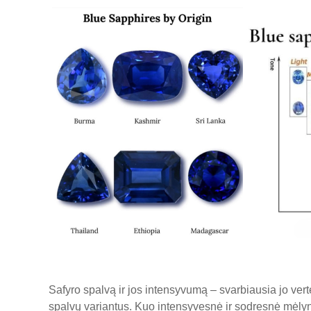
Safyro spalvą ir jos intensyvumą – svarbiausia jo vertė
spalvų variantus. Kuo intensyvesnė ir sodresnė mėlyn