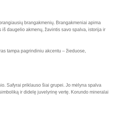
arp brangiausių brangakmenių. Brangakmeniai apima
iš daugelio akmenų, žavintis savo spalva, istorija ir
yras tampa pagrindiniu akcentu – žieduose,
o. Safyrai priklauso šiai grupei. Jo mėlyna spalva
simboliką ir didelę juvelyrinę vertę. Korundo mineralai