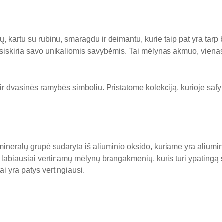
ių, kartu su rubinu, smaragdu ir deimantu, kurie taip pat yra t
šsiskiria savo unikaliomis savybėmis. Tai mėlynas akmuo, vienas 
ir dvasinės ramybės simboliu. Pristatome kolekciją, kurioje saf
neralų grupė sudaryta iš aliuminio oksido, kuriame yra aliumini
iš labiausiai vertinamų mėlynų brangakmenių, kuris turi ypatingą 
ai yra patys vertingiausi.