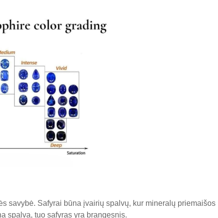
s savybė. Safyrai būna įvairių spalvų, kur mineralų priemaišos lem
a spalva, tuo safyras yra brangesnis.