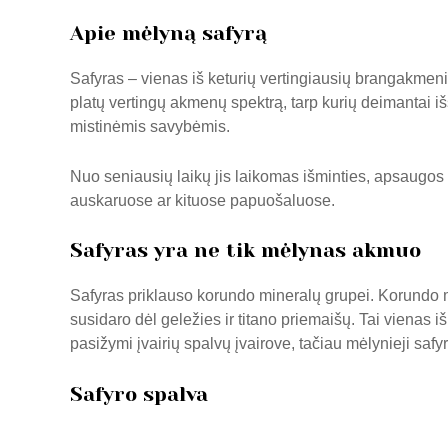
Apie mėlyną safyrą
Safyras – vienas iš keturių vertingiausių brangakmen
platų vertingų akmenų spektrą, tarp kurių deimantai i
mistinėmis savybėmis.
Nuo seniausių laikų jis laikomas išminties, apsaugos 
auskaruose ar kituose papuošaluose.
Safyras yra ne tik mėlynas akmuo
Safyras priklauso korundo mineralų grupei. Korundo mi
susidaro dėl geležies ir titano priemaišų. Tai vienas 
pasižymi įvairių spalvų įvairove, tačiau mėlynieji safyr
Safyro spalva