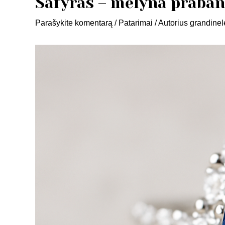
Safyras – mėlyna praban
Parašykite komentarą
/
Patarimai
/ Autorius
grandine