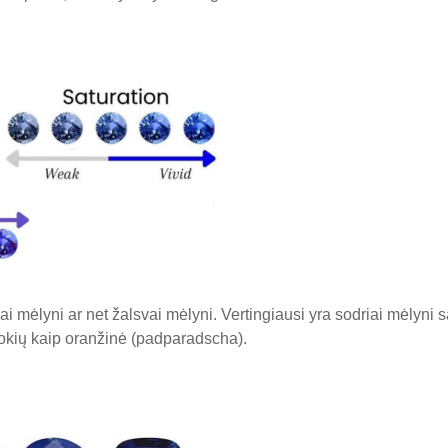
iškai mėlyni ar net žalsvai mėlyni. Vertingiausi yra sodriai mėlyni
 tokių kaip oranžinė (padparadscha).