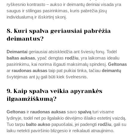
ryškesnio kontrasto – aukso ir deimantų deriniai visada yra
saugus ir stilingas pasirinkimas, kuris pabrėžia jūsų
individualumą ir išskirtinį skonį.
8. Kuri spalva geriausiai pabrėžia
deimantus?
Deimantai
geriausiai atsiskleidžia ant šviesių fonų. Todėl
baltas auksas
, ypač dengtas
rodžiu
, yra laikomas idealiu
pasirinkimu, kai norima išgauti maksimalų spindesį.
Geltonas
ar
raudonas auksas
taip pat puikiai tinka, tačiau
deimantų
švytėjimas ant jų gali būti kiek švelnesnis.
9. Kaip spalva veikia apyrankės
ilgaamžiškumą?
Geltonas
ir
raudonas auksas
savo
spalvą
turi visame
lydinyje, todėl net po ilgalaikio dėvėjimo išlaiko estetinį vaizdą.
Tuo tarpu
balto aukso
papuošalai, jei padengti
rodžiu
, gali su
laiku netekti paviršinio blizgesio ir reikalauti atnaujinimo.