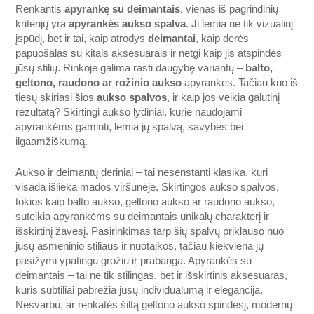
Renkantis
apyrankę su deimantais
, vienas iš pagrindinių
kriterijų yra
apyrankės aukso spalva
. Ji lemia ne tik vizualinį
įspūdį, bet ir tai, kaip atrodys
deimantai
, kaip derės
papuošalas su kitais aksesuarais ir netgi kaip jis atspindės
jūsų stilių. Rinkoje galima rasti daugybę variantų –
balto,
geltono, raudono ar rožinio aukso
apyrankes. Tačiau kuo iš
tiesų skiriasi šios
aukso spalvos
, ir kaip jos veikia galutinį
rezultatą? Skirtingi aukso lydiniai, kurie naudojami
apyrankėms gaminti, lemia jų spalvą, savybes bei
ilgaamžiškumą.
Aukso ir deimantų deriniai – tai nesenstanti klasika, kuri
visada išlieka mados viršūnėje. Skirtingos aukso spalvos,
tokios kaip balto aukso, geltono aukso ar raudono aukso,
suteikia apyrankėms su deimantais unikalų charakterį ir
išskirtinį žavesį. Pasirinkimas tarp šių spalvų priklauso nuo
jūsų asmeninio stiliaus ir nuotaikos, tačiau kiekviena jų
pasižymi ypatingu grožiu ir prabanga. Apyrankės su
deimantais – tai ne tik stilingas, bet ir išskirtinis aksesuaras,
kuris subtiliai pabrėžia jūsų individualumą ir eleganciją.
Nesvarbu, ar renkatės šiltą geltono aukso spindesį, modernų