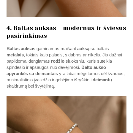
4. Baltas auksas – modernus ir šviesus
pasirinkimas
Baltas auksas
gaminamas maišant
auksą
su baltais
metalais
, tokiais kaip paladis, sidabras ar nikelis. Jis dažnai
papildomai dengiamas
rodžio
sluoksniu, kuris suteikia
spindesio ir apsaugos nuo dėvėjimosi.
Balto aukso
apyrankės su deimantais
yra labai mėgstamos dėl švaraus,
minimalistinio įvaizdžio ir gebėjimo išryškinti
deimantų
skaidrumą bei švytėjimą.