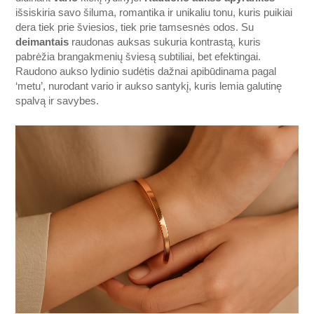
išsiskiria savo šiluma, romantika ir unikaliu tonu, kuris puikiai
dera tiek prie šviesios, tiek prie tamsesnės odos. Su
deimantais
raudonas auksas sukuria kontrastą, kuris
pabrėžia brangakmenių šviesą subtiliai, bet efektingai.
Raudono aukso lydinio sudėtis dažnai apibūdinama pagal
‘metu’, nurodant vario ir aukso santykį, kuris lemia galutinę
spalvą ir savybes.