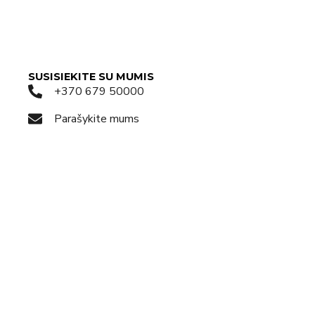
SUSISIEKITE SU MUMIS
+370 679 50000
Parašykite mums
Susisiekite WhatsApp
Užklausos forma
Apsilankykite salone
Pagalba gyvai
Rezervuokite laiką
KODĖL TOPDIAMONDS.ONLINE?
Apie mus
Naujienos