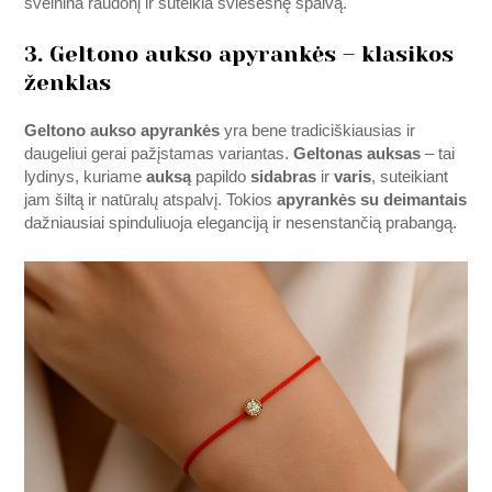
švelnina raudonį ir suteikia šviesesnę spalvą.
3. Geltono aukso apyrankės – klasikos
ženklas
Geltono aukso apyrankės
yra bene tradiciškiausias ir
daugeliui gerai pažįstamas variantas.
Geltonas auksas
– tai
lydinys, kuriame
auksą
papildo
sidabras
ir
varis
, suteikiant
jam šiltą ir natūralų atspalvį. Tokios
apyrankės su deimantais
dažniausiai spinduliuoja eleganciją ir nesenstančią prabangą.