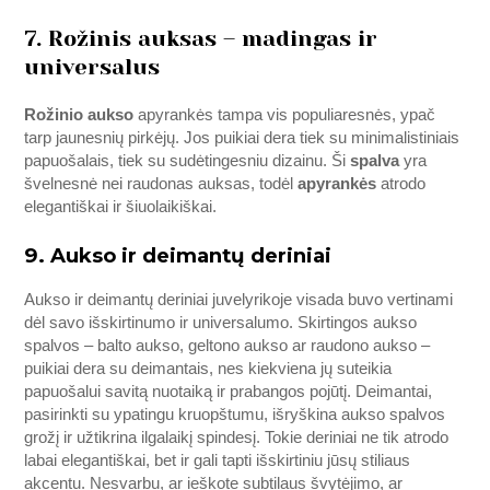
7. Rožinis auksas – madingas ir
universalus
Rožinio aukso
apyrankės tampa vis populiaresnės, ypač
tarp jaunesnių pirkėjų. Jos puikiai dera tiek su minimalistiniais
papuošalais, tiek su sudėtingesniu dizainu. Ši
spalva
yra
švelnesnė nei raudonas auksas, todėl
apyrankės
atrodo
elegantiškai ir šiuolaikiškai.
9. Aukso ir deimantų deriniai
Aukso ir deimantų deriniai juvelyrikoje visada buvo vertinami
dėl savo išskirtinumo ir universalumo. Skirtingos aukso
spalvos – balto aukso, geltono aukso ar raudono aukso –
puikiai dera su deimantais, nes kiekviena jų suteikia
papuošalui savitą nuotaiką ir prabangos pojūtį. Deimantai,
pasirinkti su ypatingu kruopštumu, išryškina aukso spalvos
grožį ir užtikrina ilgalaikį spindesį. Tokie deriniai ne tik atrodo
labai elegantiškai, bet ir gali tapti išskirtiniu jūsų stiliaus
akcentu. Nesvarbu, ar ieškote subtilaus švytėjimo, ar