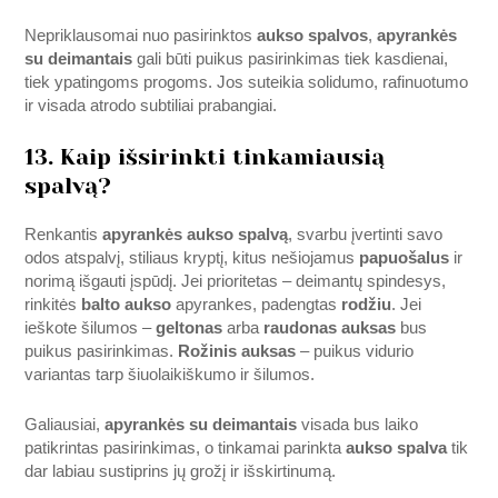
Nepriklausomai nuo pasirinktos
aukso spalvos
,
apyrankės
su deimantais
gali būti puikus pasirinkimas tiek kasdienai,
tiek ypatingoms progoms. Jos suteikia solidumo, rafinuotumo
ir visada atrodo subtiliai prabangiai.
13. Kaip išsirinkti tinkamiausią
spalvą?
Renkantis
apyrankės aukso spalvą
, svarbu įvertinti savo
odos atspalvį, stiliaus kryptį, kitus nešiojamus
papuošalus
ir
norimą išgauti įspūdį. Jei prioritetas – deimantų spindesys,
rinkitės
balto aukso
apyrankes, padengtas
rodžiu
. Jei
ieškote šilumos –
geltonas
arba
raudonas auksas
bus
puikus pasirinkimas.
Rožinis auksas
– puikus vidurio
variantas tarp šiuolaikiškumo ir šilumos.
Galiausiai,
apyrankės su deimantais
visada bus laiko
patikrintas pasirinkimas, o tinkamai parinkta
aukso spalva
tik
dar labiau sustiprins jų grožį ir išskirtinumą.