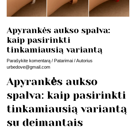
Apyrankės aukso spalva:
kaip pasirinkti
tinkamiausią variantą
Parašykite komentarą
/
Patarimai
/ Autorius
urbedove@gmail.com
Apyrank
ė
s aukso
spalva: kaip pasirinkti
tinkamiausią variantą
su deimantais