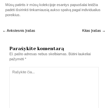
Mūsų patirtis ir mūsų kolekcijoje esantys papuošalai leidžia
padėti išsirinkti tinkamiausią aukso spalvą pagal individualius
poreikius.
←
Ankstesnis Įrašas
Kitas Įrašas
→
Parašykite komentarą
El. pašto adresas nebus skelbiamas.
Būtini laukeliai
pažymėti
*
Rašykite
čia...