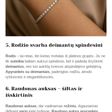
5. Rodžio svarba deimantų spindesiui
Rodis
– tai retas, itin kietas metalas iš platinos grupės. Jis ne
tik
suteikia
baltam auksui spindesio, bet ir padeda išryškinti
deimantus
, nes turi aukštą šviesos atspindėjimo gebėjimą.
Apyrankės su deimantais
, padengtos rodžiu, atrodo
ryškesnės ir elegantiškesnės.
6. Raudonas auksas – šiltas ir
išskirtinis
Raudonas auksas
, dar vadinamas
rožiniu
, išgaunamas
didinant
vario
kiekį lydinyje.
Raudono aukso apyrankės