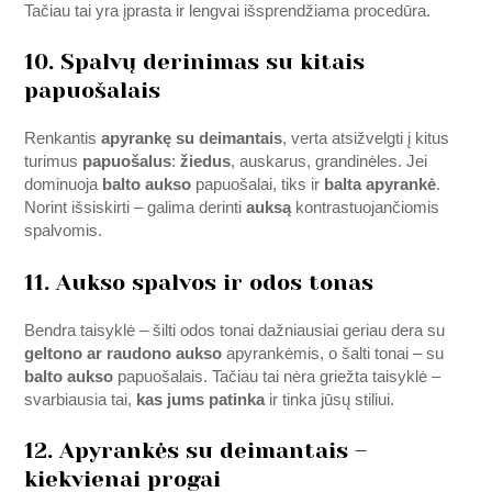
Tačiau tai yra įprasta ir lengvai išsprendžiama procedūra.
10. Spalvų derinimas su kitais
papuošalais
Renkantis
apyrankę su deimantais
, verta atsižvelgti į kitus
turimus
papuošalus
:
žiedus
, auskarus, grandinėles. Jei
dominuoja
balto aukso
papuošalai, tiks ir
balta apyrankė
.
Norint išsiskirti – galima derinti
auksą
kontrastuojančiomis
spalvomis.
11. Aukso spalvos ir odos tonas
Bendra taisyklė – šilti odos tonai dažniausiai geriau dera su
geltono ar raudono aukso
apyrankėmis, o šalti tonai – su
balto aukso
papuošalais. Tačiau tai nėra griežta taisyklė –
svarbiausia tai,
kas jums patinka
ir tinka jūsų stiliui.
12. Apyrankės su deimantais –
kiekvienai progai