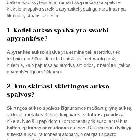
balto aukso švytėjimą, ar romantišką raudono atspalvį –
kiekviena spalva suteikia apyrankei ypatingą aurą ir tampa
tikru jūsų stiliaus akcentu.
1. Kodėl aukso spalva yra svarbi
apyrankėse?
Apyrankės aukso spalva
yra esminė tiek estetiniu, tiek
techniniu požiūriu. Ji padeda atskleisti
deimantų
grožį,
nulemia, kaip papuošalas atrodys ant odos, ir netgi turi įtakos
apyrankės ilgaamžiškumui.
2. Kuo skiriasi skirtingos aukso
spalvos?
Skirtingos
aukso spalvos
išgaunamos maišant
gryną auksą
su kitais
metalais
, tokiais kaip
varis
,
sidabras
,
paladis
ar
nikelis. Nuo šių papildomų komponentų priklauso, ar tai bus
baltas, geltonas ar raudonas auksas
. Daugiau vario lydinyje
suteikia auksui raudonesnį atspalvį, o daugiau sidabro