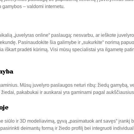
io gamybos – valdomi internetu.
nikalią „juvelyras online“ paslaugą: nesvarbu, ar ieškote juvely
sekundę. Pasinaudokite šia galimybe ir „sukurkite“ norimą papuo
a iškart pradėti kūrimą. Visi mūsų specialistai yra ilgametę patirtį
amyba
s gaminius. Mūsų juvelyro paslaugos neturi ribų: žiedų gamybą, 
si žiedai, pakabukai ir auskarai yra gaminami pagal aukščiausiu
oje
ne
siūlo ir 3D modeliavimą, gyvą „pasimatuok ant savęs“ įrankį b
u, pasirinkti deimantų formą ir žiedo profilį bei integruoti indivi