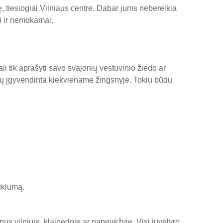
, tiesiogiai Vilniaus centre. Dabar jums nebereikia
ai ir nemokamai.
li tik aprašyti savo svajonių vestuvinio žiedo ar
 būtų įgyvendinta kiekviename žingsnyje. Tokiu būdu
auklumą.
onus vilniuje, klaipėdoje ar panevėžyje. Visi juvelyro