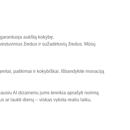
 garantuoja aukštą kokybę.
 vestuvinius žiedus ir sužadėtuvių žiedus. Mūsų
eitai, patikimai ir kokybiškai. Išbandykite inovaciją
usiu AI dizaineriu jums tereikia aprašyti norimą
 ar laukti dienų – viskas vyksta realiu laiku,