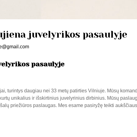
ujiena juvelyrikos pasaulyje
le@gmail.com
velyrikos pasaulyje
i, turintys daugiau nei 33 metų patirties Vilniuje. Mūsų komanda
kurtų unikalius ir išskirtinius juvelyrinius dirbinius. Mūsų pasl
šalų priežiūros paslaugas. Mes esame pasiryžę teikti aukščiaus