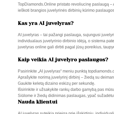
TopDiamonds.Online
pristato revoliucinę paslaugą – 
ieškoti brangios juvelyrinės dirbinių kūrimo paslaugos
Kas yra AI juvelyras?
AI juvelyras – tai pažangi paslauga, sujungusi juvelyri
individualaus juvelyrinio dirbinio idėją, o sistema pat
juvelyras online gali dirbti pagal jūsų poreikius, taupy
Kaip veikia AI juvelyro paslaugos?
Pasirinkite „AI juvelyras“ meniu punktą
topdiamonds.o
Aprašykite norimą juvelyrinį dirbinį – žiedą su deima
Gaukite keletą dizaino eskizų per sekundę.
Išsirinkite ir užsakykite rankų darbo gamybą pas mūsų
Siūlome ir žiedų didinimas paslaugas, ypač sužadėtuvių
Nauda klientui
AI juvelyras suteikia prieigą prie išskirtinių, individu