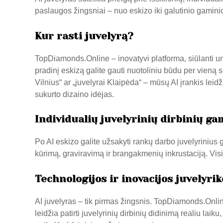
paslaugos žingsniai – nuo eskizo iki galutinio gamin
Kur rasti juvelyrą?
TopDiamonds.Online
– inovatyvi platforma, siūlanti u
pradinį eskizą galite gauti nuotoliniu būdu per vieną 
Vilnius“ ar „juvelyrai Klaipėda“ – mūsų AI įrankis leidži
sukurto dizaino idėjas.
Individualių juvelyrinių dirbinių g
Po AI eskizo galite užsakyti rankų darbo juvelyriniu
kūrimą, graviravimą ir brangakmenių inkrustaciją. Vi
Technologijos ir inovacijos juvelyrik
AI juvelyras – tik pirmas žingsnis.
TopDiamonds.Onli
leidžia patirti juvelyrinių dirbinių didinimą realiu laik