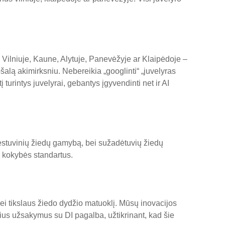
ro Vilniuje, Kaune, Alytuje, Panevėžyje ar Klaipėdoje –
šalą akimirksniu. Nebereikia „googlinti“ „juvelyras
 turintys juvelyrai, gebantys įgyvendinti net ir AI
vestuvinių žiedų gamybą, bei sužadėtuvių žiedų
s kokybės standartus.
ei tikslaus žiedo dydžio matuoklį. Mūsų inovacijos
dualius užsakymus su DI pagalba, užtikrinant, kad šie