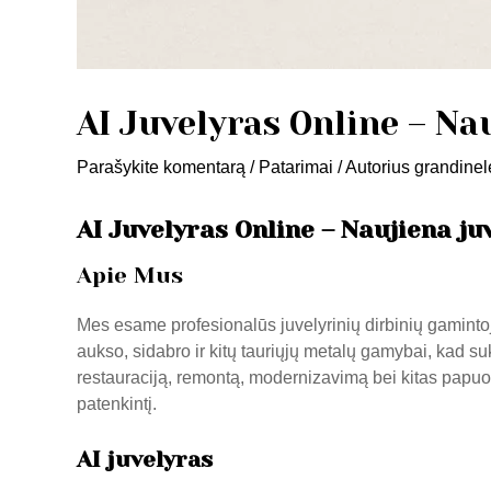
AI Juvelyras Online – Na
Parašykite komentarą
/
Patarimai
/ Autorius
grandine
AI Juvelyras Online – Naujiena ju
Apie Mus
Mes esame profesionalūs juvelyrinių dirbinių gamintoja
aukso, sidabro ir kitų tauriųjų metalų gamybai, kad su
restauraciją, remontą, modernizavimą bei kitas papuo
patenkintį.
AI juvelyras