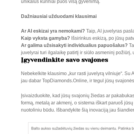
unikalūs kūriniai puoš visą gyvenimą.
Dažniausiai užduodami klausimai
Ar AI eskizai yra nemokami?
Taip, AI juvelyras pas
Kaip vyksta gamyba?
Išsirinkus eskizą, po jūsų pa
Ar galima užsisakyti individualius papuošalus?
Ta
juvelyrai turi ilgalaikę patirtį ir siūlo asmeninį požiūr
Įgyvendinkite savo svajones
Nebekelkite klausimo „kur rasti juvelyrą vilniuje“. Su 
jau dabar
TopDiamonds.Online
, ir tegul jūsų svajonė
Įsivaizduokite, kad jūsų svajonių žiedas ar pakabukas
formą, metalą ar akmenį, o sistema iškart paruoš jūsų 
nuotoliniu būdu. Išbandykite šią inovaciją jau šiandien