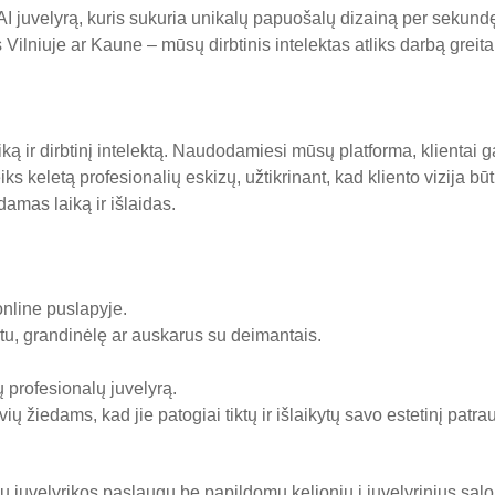
AI juvelyrą, kuris sukuria unikalų papuošalų dizainą per sekundę
 Vilniuje ar Kaune – mūsų dirbtinis intelektas atliks darbą greit
ką ir dirbtinį intelektą. Naudodamiesi mūsų platforma, klientai ga
eiks keletą profesionalių eskizų, užtikrinant, kad kliento vizija
damas laiką ir išlaidas.
nline
puslapyje.
ntu, grandinėlę ar auskarus su deimantais.
 profesionalų juvelyrą.
 žiedams, kad jie patogiai tiktų ir išlaikytų savo estetinį patr
alių juvelyrikos paslaugų be papildomų kelionių į juvelyrinius sal