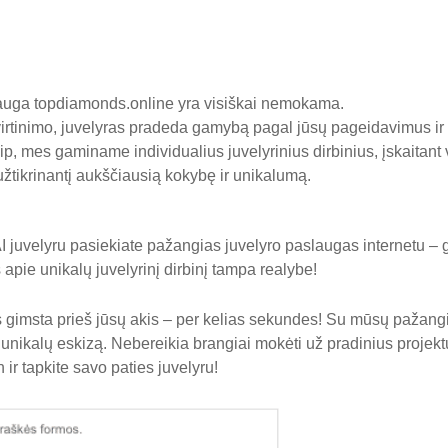
lauga
topdiamonds.online
yra visiškai nemokama.
tvirtinimo, juvelyras pradeda gamybą pagal jūsų pageidavimus ir
ip, mes gaminame individualius juvelyrinius dirbinius, įskaitant
į, užtikrinantį aukščiausią kokybę ir unikalumą.
AI juvelyru pasiekiate pažangias juvelyro paslaugas internetu – gr
s apie unikalų juvelyrinį dirbinį tampa realybe!
 gimsta prieš jūsų akis – per kelias sekundes! Su mūsų pažangia
unikalų eskizą. Nebereikia brangiai mokėti už pradinius projektus
 ir tapkite savo paties juvelyru!