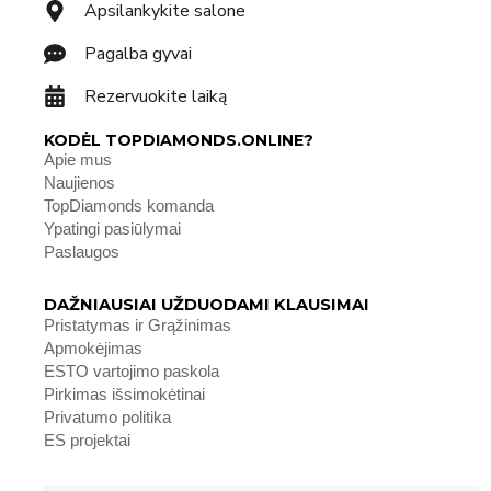
Apsilankykite salone
Pagalba gyvai
Rezervuokite laiką
KODĖL TOPDIAMONDS.ONLINE?
Apie mus
Naujienos
TopDiamonds komanda
Ypatingi pasiūlymai
Paslaugos
DAŽNIAUSIAI UŽDUODAMI KLAUSIMAI
Pristatymas ir Grąžinimas
Apmokėjimas
ESTO vartojimo paskola
Pirkimas išsimokėtinai
Privatumo politika
ES projektai