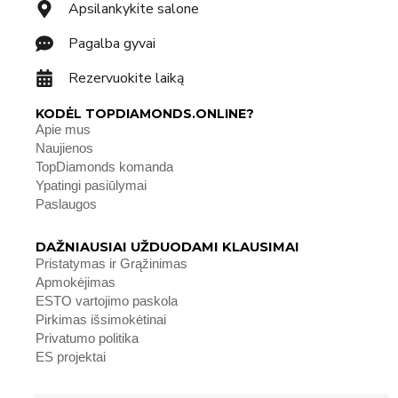
Apsilankykite salone
Pagalba gyvai
Rezervuokite laiką
KODĖL TOPDIAMONDS.ONLINE?
Apie mus
Naujienos
TopDiamonds komanda
Ypatingi pasiūlymai
Paslaugos
DAŽNIAUSIAI UŽDUODAMI KLAUSIMAI
Pristatymas ir Grąžinimas
Apmokėjimas
ESTO vartojimo paskola
Pirkimas išsimokėtinai
Privatumo politika
ES projektai