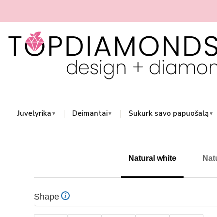
Skip
to
📏 Lengvai nustatyk žiedo dydį online 👉 spau
content
Juvelyrika
Deimantai
Sukurk savo papuošalą
▼
▼
▼
Natural white
Nat
Shape
i