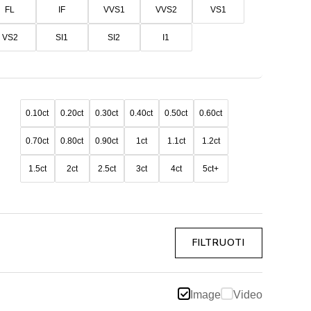
FL
IF
VVS1
VVS2
VS1
l
t
VS2
SI1
SI2
I1
0.10ct
0.20ct
0.30ct
0.40ct
0.50ct
0.60ct
0.70ct
0.80ct
0.90ct
1ct
1.1ct
1.2ct
1.5ct
2ct
2.5ct
3ct
4ct
5ct+
FILTRUOTI
Image
Video