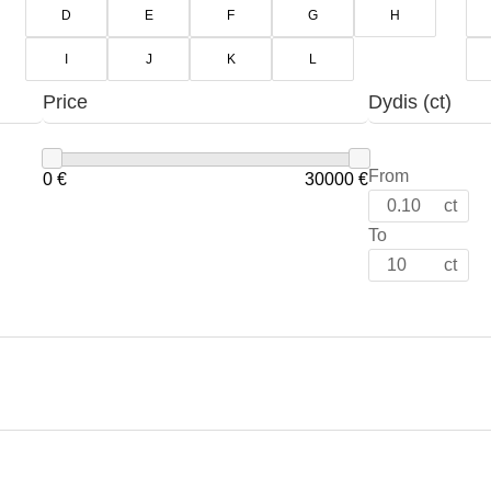
D
E
F
G
H
-
a
I
J
K
L
l
Price
Dydis (ct)
t
From
0 €
30000 €
ct
To
ct