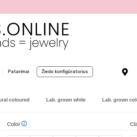
sk čia
M
Patarimai
Žiedo konfigūratorius
a
p
-
m
ural coloured
Lab. grown white
Lab. grown co
a
r
k
Color
Cla
i
e
r