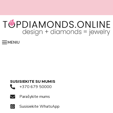
Pereiti
prie
turinio
 Rinkis deimantą tiesiai iš online
📏 Lengvai nustatyk žiedo dydį online 
👉 spausk čia
MENIU
SUSISIEKITE SU MUMIS
+370 679 50000
Parašykite mums
Susisiekite WhatsApp