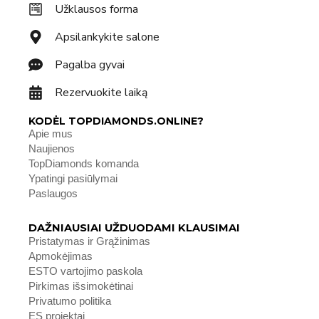
Užklausos forma
Apsilankykite salone
Pagalba gyvai
Rezervuokite laiką
KODĖL TOPDIAMONDS.ONLINE?
Apie mus
Naujienos
TopDiamonds komanda
Ypatingi pasiūlymai
Paslaugos
DAŽNIAUSIAI UŽDUODAMI KLAUSIMAI
Pristatymas ir Grąžinimas
Apmokėjimas
ESTO vartojimo paskola
Pirkimas išsimokėtinai
Privatumo politika
ES projektai