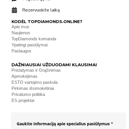
Rezervuokite laiką
KODĖL TOPDIAMONDS.ONLINE?
Apie mus
Naujienos
TopDiamonds komanda
Ypatingi pasiūlymai
Paslaugos
DAŽNIAUSIAI UŽDUODAMI KLAUSIMAI
Pristatymas ir Grąžinimas
Apmokėjimas
ESTO vartojimo paskola
Pirkimas išsimokėtinai
Privatumo politika
ES projektai
Gaukite informaciją apie specialius pasiūlymus
*