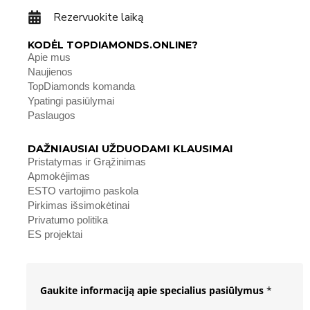
Rezervuokite laiką
KODĖL TOPDIAMONDS.ONLINE?
Apie mus
Naujienos
TopDiamonds komanda
Ypatingi pasiūlymai
Paslaugos
DAŽNIAUSIAI UŽDUODAMI KLAUSIMAI
Pristatymas ir Grąžinimas
Apmokėjimas
ESTO vartojimo paskola
Pirkimas išsimokėtinai
Privatumo politika
ES projektai
Gaukite informaciją apie specialius pasiūlymus
*